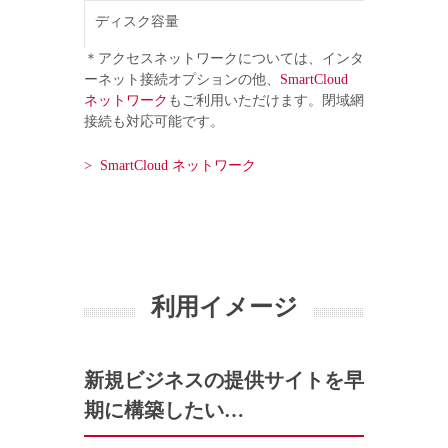
ディスク容量
＊アクセスネットワークについては、インタ
ーネット接続オプションの他、
SmartCloud
ネットワーク
もご利用いただけます。閉域網
NIC
接続も対応可能です。
> SmartCloud ネットワーク
利用可能帯域
高可用性構成
OS
利用イメージ
ダッシュボード
バックアップ
新規ビジネスの提供サイトを早
遠隔バックアップ
期に構築したい…
インターネット接続オプション