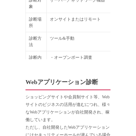
診断対
サーバー／ネットワーク機器
象
診断場
オンサイトまたはリモート
所
診断方
ツール&手動
法
診断内
・オープンポート調査
容
・サービス／OSの情報取得
・ログイン試行
・既知の脆弱性検査 （バッファオーバーフ
Webアプリケーション診断
DoS、システム情報漏えい等）
診断レ
脆弱性診断結果、対策案
ショッピングサイトや会員制サイト等、Web
ポート
サイトのビジネスの活用が進むにつれ、様々
なWebアプリケーションが自社開発され、稼
診断報
オプション
働しています。
告会
ただし、自社開発したWebアプリケーション
にはセキュリティーホールが潜んでいる場合