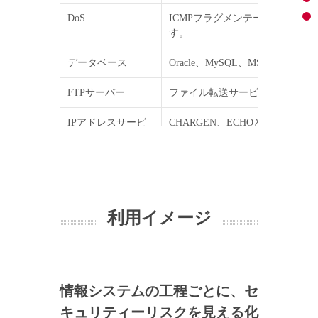
DoS
ICMPフラグメンテーション攻撃
す。
データベース
Oracle、MySQL、MSSQ
FTPサーバー
ファイル転送サービスに関する脆
IPアドレスサービ
CHARGEN、ECHOといった
ス
メールサーバー
SMTP、IMAP、POP2、P
NETBIOS
NETBIOSプロトコルの脆弱性
利用イメージ
リモートアクセス
リモートアクセスエージェントの
RPCサービス
Remote Procedure Call
SSHサーバー
Secure Shellサーバーの脆弱性
情報システムの工程ごとに、セ
キュリティーリスクを見える化
Webサーバー
Webサービスにおける脆弱性を