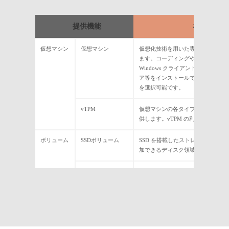
提供機能
機能概要
仮想マシン
仮想マシン
仮想化技術を用いた専用仮想マシン
ます。コーディングや試験端末とし
Windows クライアント OS、試
ア等をインストールできる Linux／Wind
を選択可能です。
vTPM
仮想マシンの各タイプに対して、vT
供します。vTPM の利用有無は選
ボリューム
SSDボリューム
SSD を搭載したストレージ筐体か
加できるディスク領域を提供します
テンプレート
仮想マシンを複製するためのテンプ
存できます。
有償ライセン
Red Hat® Enterprise
仮想マシンに対して、Red Hat® Enterp
ス
Linux®
CCSP ライセンスを提供します。