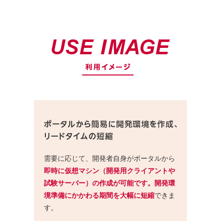
Windows Server
仮想マシンに対して、Microsoft Windo
SPLA ライセンスをご提供します。
Windowsクライアン
仮想マシンに対して、Microsoft Wi
ト
トのライセンスを提供します。
Microsoft 365
仮想マシンに対して、Microsoft 3
供します。
外部接続IP
作成した仮想マシンにネットワーク
めのプライベート IP アドレスを
ネットワーク
ファイアウォール
テナントと外部のアクセスを制御し
成時にファイアウォールは自動的に 
す。ファイアウォールは、サービス
可能です。仮想マシンは、いずれか 
需要に応じて、開発者自身がポータルから
ォールに属する必要があります。
即時に仮想マシン（開発用クライアントや
試験サーバー）の作成が可能です。開発環
セキュリティグルー
テナント内部の仮想マシン間のアク
プ
す。セキュリティグループは、サー
境準備にかかわる期間を大幅に短縮
できま
加が可能です。仮想マシンは、任意
す。
ループへの所属が可能です。