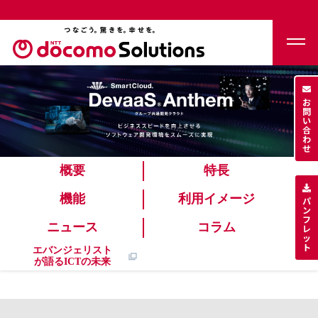
お
問
い
合
わ
せ
概要
特長
機能
利用イメージ
パ
ン
フ
ニュース
コラム
レ
ッ
ト
エバンジェリスト
が語るICTの未来