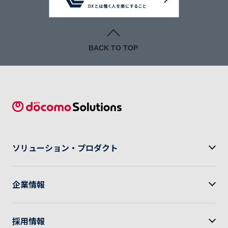
タイムで合否判定してくれるサービスです。
2024.04.01
お知らせ
BACK TO TOP
会議管理機能の販売を開始しました！
課題管理や会議のファシリテートを簡単に、事前準
備の稼働も削減できます。詳細はお問い合わせくだ
さい。
ソリューション・
プロダクト
2023.12.01
イベント
展示会に出展します！
企業情報
「建設DX展」のNTTグループブースに出展します。皆
さまのご来場、お待ちいたしております。
採用情報