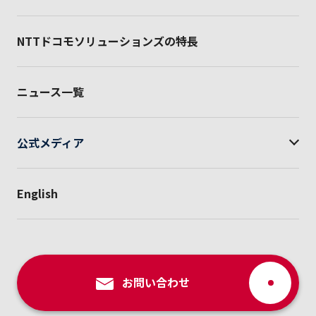
2022.12.01
イベント
NTTドコモソリューションズの特長
展示会に出展します！
「建設DX展」のNTTコミュニケーションズブースに出
展します。皆さまのご来場、お待ちいたしておりま
ニュース一覧
す。
公式メディア
2022.08.17
イベント
展示会に出展します！
English
「RXコンソーシアムエキシビション2022」にNTTコミ
ュニケーションズと共同出展します。
お問い合わせ