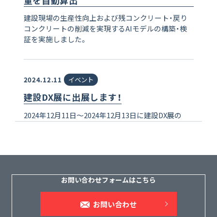
建設現場の生産性向上および残コンクリート・戻り
コンクリートの削減を実現するAIモデルの構築・検
証を実施しました。
2024.12.11
イベント
建設DX展に出展します！
2024年12月11日～2024年12月13日に建設DX展の
NTTグループブースに出展します。皆様のご来場を
お待ちしております。
出展場所：東京ビッグサイト 南ホール4階・小間番号：
47-6
お問い合わせフォームはこちら
2024.07.01
お知らせ
お問い合わせ
登録不要！AI検査を無料でお試しいただけ