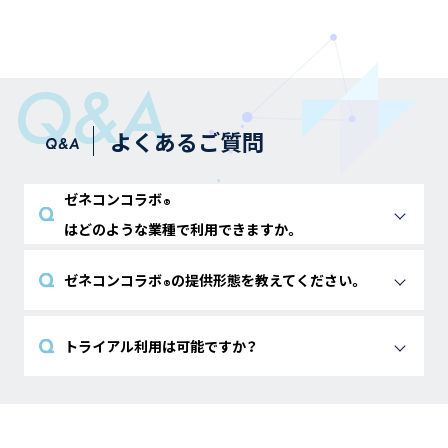
よくあるご質問
ゼネコンコラボ
®
はどのような業種で利用できますか。
建設業界で働くお客様にご利用いただくことを想定したサ
ービスです。
ゼネコンコラボ
の提供形態を教えてください。
®
作業情報管理機能は施工管理業務を、AI検査機能は検査や検
査管理業務を実施するお客様にご利用いただいており、現場
インターネットSaaSでのご提供となります。
でのご利用がメインとなっております。
トライアル利用は可能ですか？
はい、可能です。詳細についてはお問い合わせください。