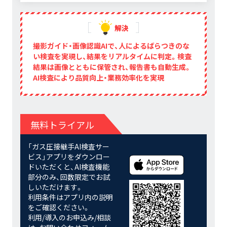
解決
撮影ガイド・画像認識AIで、人によるばらつきのな
い検査を実現し、結果をリアルタイムに判定。検査
結果は画像とともに保管され、報告書も自動生成。
AI検査により品質向上・業務効率化を実現
無料トライアル
「ガス圧接継手AI検査サー
ビス」アプリをダウンロー
ドいただくと、AI検査機能
部分のみ、回数限定でお試
しいただけます。
利用条件はアプリ内の説明
をご確認ください。
利用/導入のお申込み/相談