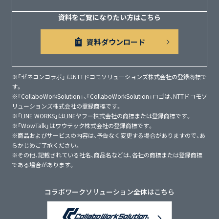
ます！
資料をご覧になりたい方はこちら
アプリをダウンロードするだけで、AI検査を無料で
お試しいただけます。この機会にぜひ実際の使用感
資料ダウンロード
をお試しください。
※「ゼネコンコラボ」 はNTTドコモソリューションズ株式会社の登録商標で
す。
2024.04.01
お知らせ
※「CollaboWorkSolution」、「CollaboWorkSolution」ロゴは、NTTドコモソ
リューションズ株式会社の登録商標です。
NETISに登録されました！
※「LINE WORKS」はLINEヤフー株式会社の商標または登録商標です。
※「WowTalk」はワウテック株式会社の登録商標です。
ガス圧接継手AI検査システム（登録番号：KT-230313-
※商品およびサービスの内容は、予告なく変更する場合がありますので、あ
A）としてNETISに登録されました。
らかじめご了承ください。
※その他、記載されている社名、商品名などは、各社の商標または登録商標
である場合があります。
2024.04.01
お知らせ
コラボワークソリューション全体はこちら
AI検査機能の販売を開始しました！
ガス圧接継手をスマホで撮影するだけでAIがリアル