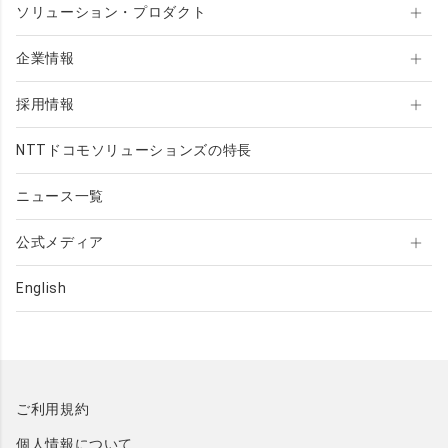
費用：無料
ソリューション・プロダクト
入場：事前登録制です。以下URLの事前登録フ
ォームよりご登録ください。
企業情報
https://forms.office.com/r/eS6ZQbc5ZU
採用情報
【NTTコムウェアの出展内容】
コラボワークソリューションのひとつとして
NTTドコモソリューションズの特長
2022年3月に販売開始した「ゼネコンコラボ」の
機能である、「ワークルーム」、「チャット活
ニュース一覧
用」、「ドキュメント配信」のデモ展示を行いま
す。
公式メディア
・ゼネコンコラボ（
https://www.nttcom.co.jp/c
English
）
ollabowork/geneconcollabo/
・ゼネコンコラボのニュースリリースはこちら
（
https://www.nttcom.co.jp/news/pr22032902.htm
）
l
ご利用規約
【関連リンク】
個人情報について