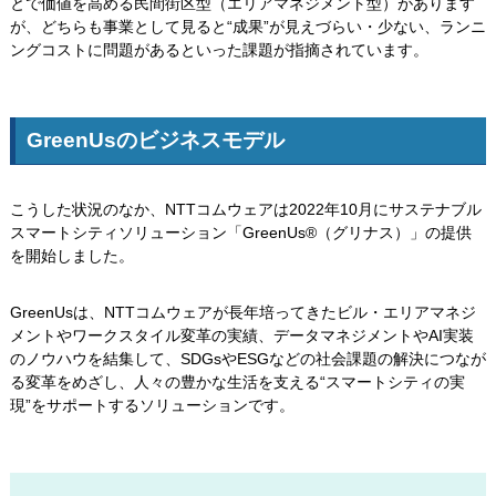
とで価値を高める民間街区型（エリアマネジメント型）があります
が、どちらも事業として見ると“成果”が見えづらい・少ない、ランニ
ングコストに問題があるといった課題が指摘されています。
GreenUsのビジネスモデル
こうした状況のなか、NTTコムウェアは2022年10月にサステナブル
スマートシティソリューション「GreenUs®（グリナス）」の提供
を開始しました。
GreenUsは、NTTコムウェアが長年培ってきたビル・エリアマネジ
メントやワークスタイル変革の実績、データマネジメントやAI実装
のノウハウを結集して、SDGsやESGなどの社会課題の解決につなが
る変革をめざし、人々の豊かな生活を支える“スマートシティの実
現”をサポートするソリューションです。