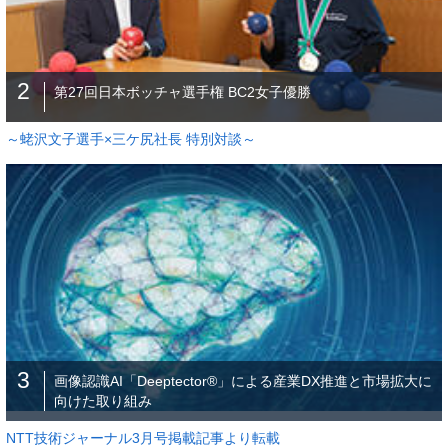
2
第27回日本ボッチャ選手権 BC2女子優勝
～蛯沢文子選手×三ケ尻社長 特別対談～
3
画像認識AI「Deeptector®」による産業DX推進と市場拡大に
向けた取り組み
NTT技術ジャーナル3月号掲載記事より転載