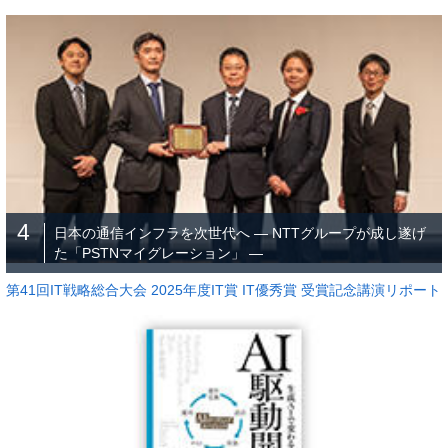
4
日本の通信インフラを次世代へ ― NTTグループが成し遂げ
た「PSTNマイグレーション」 ―
第41回IT戦略総合大会 2025年度IT賞 IT優秀賞 受賞記念講演リポート