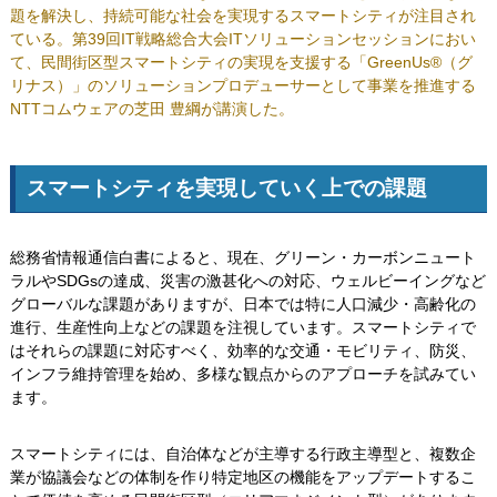
題を解決し、持続可能な社会を実現するスマートシティが注目され
ている。第39回IT戦略総合大会ITソリューションセッションにおい
て、民間街区型スマートシティの実現を支援する「GreenUs®（グ
リナス）」のソリューションプロデューサーとして事業を推進する
NTTコムウェアの芝田 豊綱が講演した。
スマートシティを実現していく上での課題
総務省情報通信白書によると、現在、グリーン・カーボンニュート
ラルやSDGsの達成、災害の激甚化への対応、ウェルビーイングなど
グローバルな課題がありますが、日本では特に人口減少・高齢化の
進行、生産性向上などの課題を注視しています。スマートシティで
はそれらの課題に対応すべく、効率的な交通・モビリティ、防災、
インフラ維持管理を始め、多様な観点からのアプローチを試みてい
ます。
スマートシティには、自治体などが主導する行政主導型と、複数企
業が協議会などの体制を作り特定地区の機能をアップデートするこ