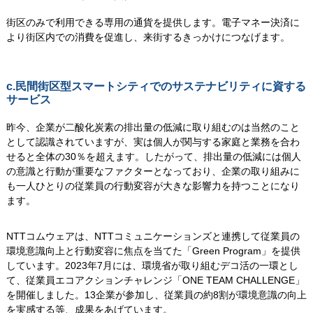
街区のみで利用できる専用の通貨を提供します。電子マネー決済に
より街区内での消費を促進し、来街するきっかけにつなげます。
c.民間街区型スマートシティでのサステナビリティに資する
サービス
昨今、企業が二酸化炭素の排出量の低減に取り組むのは当然のこと
として認識されていますが、実は個人が関与する家庭と業務を合わ
せると全体の30％を超えます。したがって、排出量の低減には個人
の意識と行動が重要なファクターとなっており、企業の取り組みに
も一人ひとりの従業員の行動変容が大きな影響力を持つことになり
ます。
NTTコムウェアは、NTTコミュニケーションズと連携して従業員の
環境意識向上と行動変容に焦点を当てた「Green Program」を提供
しています。2023年7月には、環境省が取り組むデコ活の一環とし
て、従業員エコアクションチャレンジ「ONE TEAM CHALLENGE」
を開催しました。13企業が参加し、従業員の約8割が環境意識の向上
を実感する等、成果をあげています。