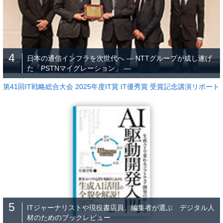
4
日本の通信インフラを次世代へ ― NTTグループが成し遂げ
た「PSTNマイグレーション」 ―
第41回IT戦略総合大会 2025年度IT賞 IT優秀賞 受賞記念講演リポート
5
ITジャーナリストや現役書店員、編集者が選ぶ デジタル人
材のためのブックレビュー