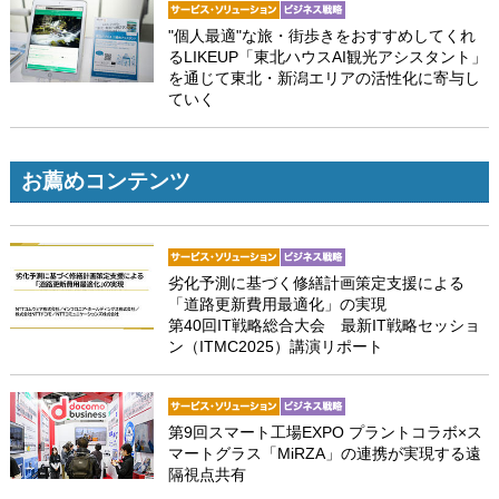
"個人最適"な旅・街歩きをおすすめしてくれ
るLIKEUP「東北ハウスAI観光アシスタント」
を通じて東北・新潟エリアの活性化に寄与し
ていく
お薦めコンテンツ
劣化予測に基づく修繕計画策定支援による
「道路更新費用最適化」の実現
第40回IT戦略総合大会 最新IT戦略セッショ
ン（ITMC2025）講演リポート
第9回スマート工場EXPO プラントコラボ×ス
マートグラス「MiRZA」の連携が実現する遠
隔視点共有