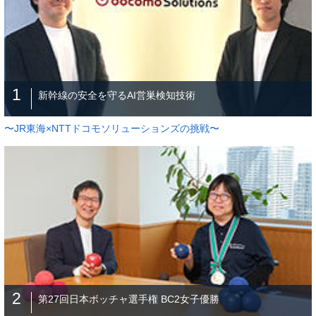
1
新幹線の安全を守るAI営巣検知技術
〜JR東海×NTTドコモソリューションズの挑戦〜
2
第27回日本ボッチャ選手権 BC2女子優勝