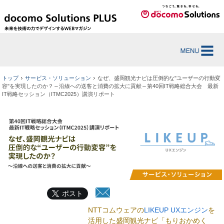
トップ
サービス・ソリューション
なぜ、盛岡観光ナビは圧倒的な"ユーザーの行動変
容"を実現したのか？～沿線への送客と消費の拡大に貢献～第40回IT戦略総合大会 最新
IT戦略セッション（ITMC2025）講演リポート
ポスト
NTTコムウェアの
LIKEUP UXエンジン
を
活用した盛岡観光ナビ「もりおかめく