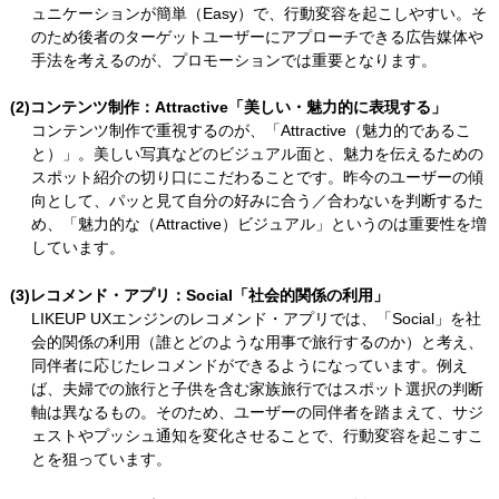
ュニケーションが簡単（Easy）で、行動変容を起こしやすい。そ
のため後者のターゲットユーザーにアプローチできる広告媒体や
手法を考えるのが、プロモーションでは重要となります。
(2)コンテンツ制作：Attractive「美しい・魅力的に表現する」
コンテンツ制作で重視するのが、「Attractive（魅力的であるこ
と）」。美しい写真などのビジュアル面と、魅力を伝えるための
スポット紹介の切り口にこだわることです。昨今のユーザーの傾
向として、パッと見て自分の好みに合う／合わないを判断するた
め、「魅力的な（Attractive）ビジュアル」というのは重要性を増
しています。
(3)レコメンド・アプリ：Social「社会的関係の利用」
LIKEUP UXエンジンのレコメンド・アプリでは、「Social」を社
会的関係の利用（誰とどのような用事で旅行するのか）と考え、
同伴者に応じたレコメンドができるようになっています。例え
ば、夫婦での旅行と子供を含む家族旅行ではスポット選択の判断
軸は異なるもの。そのため、ユーザーの同伴者を踏まえて、サジ
ェストやプッシュ通知を変化させることで、行動変容を起こすこ
とを狙っています。