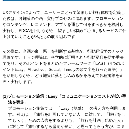
UXデザインによって、ユーザーにとって望ましい旅行体験を定義し
た後は、各施策の企画・実行プロセスに進みます。プロモーション
やコンテンツ、レコメンド、アプリを通じて何をすべきかを検討し
実行し、PDCAを回しながら、望ましい体験に近づけるサービスに仕
上げていくことが私たちの取り組みです。
その際に、企画の良し悪しを判断する基準が、行動経済学のナッジ
理論です。ナッジ理論は、科学的に証明された行動変容を促す手法
であり、そのポイントをまとめたフレームワーク「EAST（4つのポ
イントEasy、Attractive、Social、Timelyの頭文字を取った造語）」
を活用しながら、どう施策に落とし込めるかを考えて各種施策を企
画・実行します。
(1)プロモーション施策：Easy「コミュニケーションコストが低い手
法を実施」
プロモーション施策では、「Easy（簡単）」の考え方を利用しま
す。例えば、「旅行を計画していない人」に対して、「旅行をし
てもらう」ための広告をするよりも、「旅行を計画し始めた人」
に対して「旅行するなら盛岡が良い」と思ってもらう方が、コミ