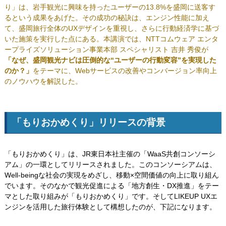
り」は、岩手観光に興味を持ったユーザーの13.8%を盛岡に送客す
るという成果をあげた。その成功の秘訣は、エンジン性能に加え
て、盛岡旅行全体のUXデザインを重視し、さらに行動経済学に基づ
いた施策を実行した点にある。本講演では、NTTコムウェア エンタ
ープライズソリューション事業本部 スペシャリスト 吉井 秀俊が
「なぜ、盛岡観光ナビは圧倒的な“ユーザーの行動変容”を実現した
のか？」
をテーマに、Webサービスの改善やコンバージョン率向上
のノウハウを解説した。
「もりおかめくり」リリースの背景
「もりおかめくり」は、JR東日本社主催の「WaaS共創コンソーシ
アム」の一環としてリリースされました。このコンソーシアムは、
Well-beingな社会の実現をめざし、移動×空間価値の向上に取り組ん
でいます。そのなかで観光促進による「地方創生・DX推進」をテー
マとした取り組みが「もりおかめくり」です。そしてLIKEUP UXエ
ンジンを活用した旅行体験として構想したのが、下記になります。