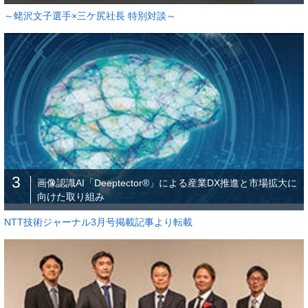
～蛯沢文子選手×三ケ尻社長 特別対談～
3
画像認識AI「Deeptector®」による産業DX推進と市場拡大に
向けた取り組み
NTT技術ジャーナル3月号掲載記事より転載