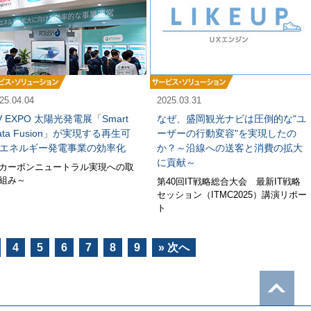
25.04.04
2025.03.31
V EXPO 太陽光発電展「Smart
なぜ、盛岡観光ナビは圧倒的な"ユ
ata Fusion」が実現する再生可
ーザーの行動変容"を実現したの
エネルギー発電事業の効率化
か？～沿線への送客と消費の拡大
に貢献～
カーボンニュートラル実現への取
組み～
第40回IT戦略総合大会 最新IT戦略
セッション（ITMC2025）講演リポー
ト
4
5
6
7
8
9
» 次へ