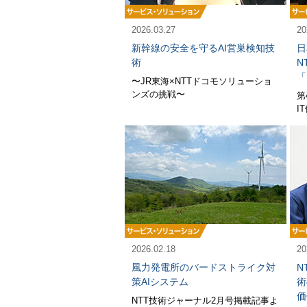
2026.03.27
20
新幹線の安全を守るAI営巣検知技
日
術
N
「
〜JR東海×NTTドコモソリューショ
ンズの挑戦〜
第
I
2026.02.18
20
風力発電所のバードストライク対
N
策AIシステム
術
価
NTT技術ジャーナル2月号掲載記事よ