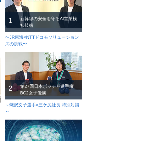
新幹線の安全を守るAI営巣検
1
知技術
〜JR東海×NTTドコモソリューション
ズの挑戦〜
第27回日本ボッチャ選手権
2
BC2女子優勝
～蛯沢文子選手×三ケ尻社長 特別対談
～