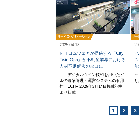
2025.04.18
20
NTTコムウェアが提供する「City
P
Twin Ops」が不動産業界における
D
人材不足解決の糸口に
能
――デジタルツイン技術を用いたビ
～
ルの遠隔管理・運営システムの有用
り
性 TECH+ 2025年3月14日掲載記事
より転載
1
2
3