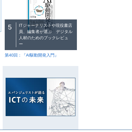
ITジャーナリストや現役書店
5
員、編集者が選ぶ デジタル
人材のためのブックレビュ
ー
第40回：『AI駆動開発入門』