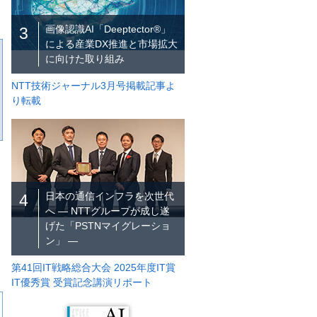
画像認識AI「Deeptector®」
3
による産業DX推進と市場拡大
に向けた取り組み
NTT技術ジャーナル3月号掲載記事よ
り転載
日本の通信インフラを次世代
4
へ ― NTTグループが成し遂
げた「PSTNマイグレーショ
ン」 ―
第41回IT戦略総合大会 2025年度IT賞
IT優秀賞 受賞記念講演リポート