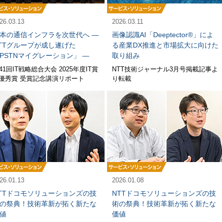
26.03.13
2026.03.11
本の通信インフラを次世代へ ―
画像認識AI「Deeptector®」によ
TTグループが成し遂げた
る産業DX推進と市場拡大に向けた
PSTNマイグレーション」 ―
取り組み
41回IT戦略総合大会 2025年度IT賞
NTT技術ジャーナル3月号掲載記事よ
T優秀賞 受賞記念講演リポート
り転載
26.01.13
2026.01.08
TTドコモソリューションズの技
NTTドコモソリューションズの技
の祭典！技術革新が拓く新たな
術の祭典！技術革新が拓く新たな
値
価値