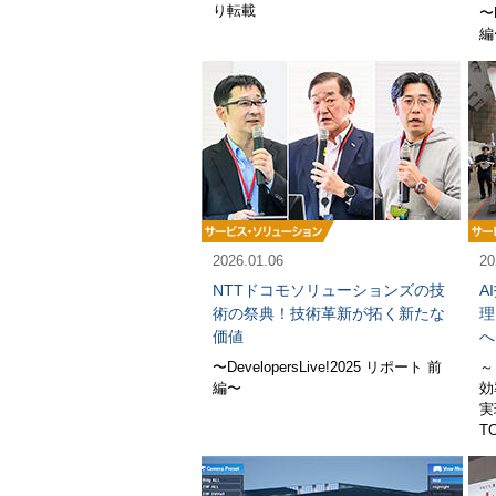
り転載
〜
編
2026.01.06
20
NTTドコモソリューションズの技
A
術の祭典！技術革新が拓く新たな
理
価値
へ
〜DevelopersLive!2025 リポート 前
～
編〜
効
実
T