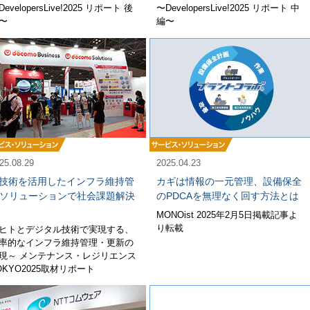
DevelopersLive!2025 リポート 後
〜DevelopersLive!2025 リポート 中
〜
編〜
25.08.29
2025.04.23
I技術を活用したインフラ維持管
カギは情報の一元管理、設備保全
ソリューションで社会課題解決
のPDCAを無理なく回す方法とは
MONOist 2025年2月5日掲載記事よ
り転載
ヒトとデジタル技術で実現する、
率的なインフラ維持管理・更新の
現～ メンテナンス・レジリエンス
OKYO2025取材リポート