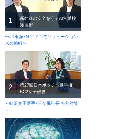
新幹線の安全を守るAI営巣検
1
知技術
〜JR東海×NTTドコモソリューション
ズの挑戦〜
第27回日本ボッチャ選手権
2
BC2女子優勝
～蛯沢文子選手×三ケ尻社長 特別対談
～