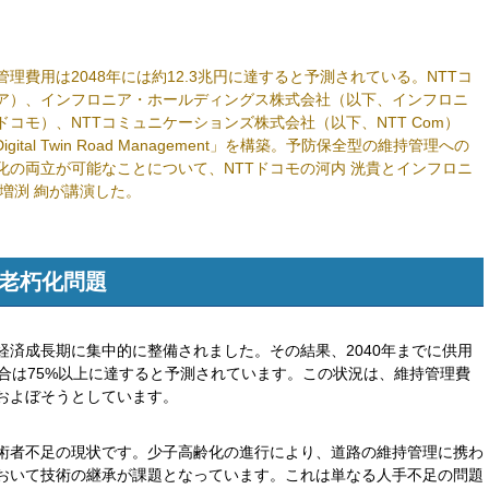
費用は2048年には約12.3兆円に達すると予測されている。NTTコ
ェア）、インフロニア・ホールディングス株式会社（以下、インフロニ
ドコモ）、NTTコミュニケーションズ株式会社（以下、NTT Com）
tal Twin Road Management」を構築。予防保全型の維持管理への
化の両立が可能なことについて、NTTドコモの河内 洸貴とインフロニ
の増渕 絢が講演した。
老朽化問題
経済成長期に集中的に整備されました。その結果、2040年までに供用
合は75%以上に達すると予測されています。この状況は、維持管理費
およぼそうとしています。
術者不足の現状です。少子高齢化の進行により、道路の維持管理に携わ
おいて技術の継承が課題となっています。これは単なる人手不足の問題