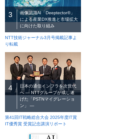
画像認識AI「Deeptector®」
3
による産業DX推進と市場拡大
に向けた取り組み
NTT技術ジャーナル3月号掲載記事よ
り転載
日本の通信インフラを次世代
4
へ ― NTTグループが成し遂
げた「PSTNマイグレーショ
ン」 ―
第41回IT戦略総合大会 2025年度IT賞
IT優秀賞 受賞記念講演リポート