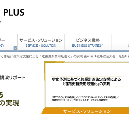
く修繕計画策定支援による「道路更新費用最適化」の実現 第40回IT戦略総合大会 最新IT戦