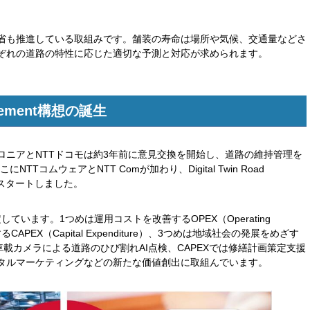
省も推進している取組みです。舗装の寿命は場所や気候、交通量などさ
ぞれの道路の特性に応じた適切な予測と対応が求められます。
nagement構想の誕生
ロニアとNTTドコモは約3年前に意見交換を開始し、道路の維持管理を
TコムウェアとNTT Comが加わり、Digital Twin Road
的にスタートしました。
ています。1つめは運用コストを改善するOPEX（Operating
APEX（Capital Expenditure）、3つめは地域社会の発展をめざす
車載カメラによる道路のひび割れAI点検、CAPEXでは修繕計画策定支援
タルマーケティングなどの新たな価値創出に取組んでいます。