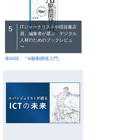
ITジャーナリストや現役書店
5
員、編集者が選ぶ デジタル
人材のためのブックレビュ
ー
第40回：『AI駆動開発入門』