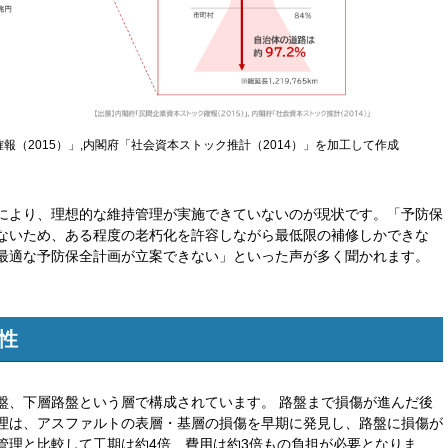
（2015）」,内閣府「社会資本ストック推計（2014）」を加工して作成
により、理想的な維持管理が実施できていないのが現状です。「予防保
ないため、ある程度の老朽化を許容しながら最低限の補修しかできな
最適な予防保全計画が立案できない」といった声が多く聞かれます。
性
盤、下層路盤という層で構成されています。 路盤まで損傷が進んだ後
理は、アスファルトの表層・基層の損傷を早期に発見し、路盤に損傷が
管理と比較して工期は約4倍、費用は約3倍もの負担が必要となりま