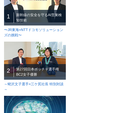
新幹線の安全を守るAI営巣検
1
知技術
〜JR東海×NTTドコモソリューション
ズの挑戦〜
第27回日本ボッチャ選手権
2
BC2女子優勝
～蛯沢文子選手×三ケ尻社長 特別対談
～