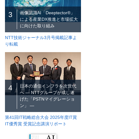
画像認識AI「Deeptector®」
3
による産業DX推進と市場拡大
に向けた取り組み
NTT技術ジャーナル3月号掲載記事よ
り転載
日本の通信インフラを次世代
4
へ ― NTTグループが成し遂
げた「PSTNマイグレーショ
ン」 ―
第41回IT戦略総合大会 2025年度IT賞
IT優秀賞 受賞記念講演リポート