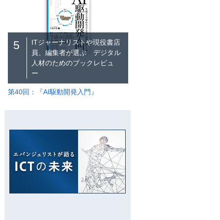
ITジャーナリストや現役書店
5
員、編集者が選ぶ デジタル
人材のためのブックレビュ
ー
第40回：『AI駆動開発入門』