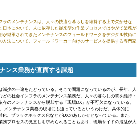
フラのメンテナンスは、人々の快適な暮らしを維持する上で欠かせな
た日本において、人に依存した従来型の作業プロセスではやがて業務が
用が継承されてきたメンテナンスのフィールドワークをデジタル技術に
の方法について、フィールドワーカー向けのサービスを提供する専門家
ナンス業務が直面する課題
は減少の一途をたどっている。そこで問題になっているのが、長年、人
などの社会インフラのメンテナンス業務だ。人々の暮らしの質を維持・
依存のメンテナンスから脱却する「現場DX」が不可欠になっている。
が、メンテナンス業務の現場にも迫っているというわけだ。具体的に
複雑化、ブラックボックス化などがDXのあしかせとなっている。また、
業務プロセスの見直しを求められることもあり、現場サイドの混乱が大