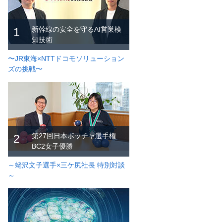
新幹線の安全を守るAI営巣検
1
知技術
〜JR東海×NTTドコモソリューション
ズの挑戦〜
第27回日本ボッチャ選手権
2
BC2女子優勝
～蛯沢文子選手×三ケ尻社長 特別対談
～