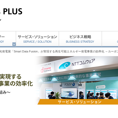
太陽光発電展「Smart Data Fusion」が実現する再生可能エネルギー発電事業の効率化 ～