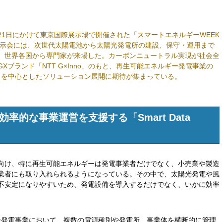
から21日にかけて東京国際展示場で開催された「スマートエネルギーWEEK
。展示会には、次世代太陽電池から太陽光発電所の建設、保守・運用まで
、世界各国から専門家が来場した。カーボンニュートラル実現が社会全
Xブランド「NTT G×Inno」のもと、再生可能エネルギー発電事業の
」を中心としたソリューション展開に期待が集まっている。
率的な事業運営を支援する「Smart Data
向け、特に再生可能エネルギーは発電事業者だけでなく、小売業や製造
業者にも取り入れられるようになっている。その中で、太陽光発電や風
不安定になりやすいため、発電設備を導入するだけでなく、いかに効率
能エネルギー発電事業において、複数の電源種別や発電所、事業体を横断的に管理