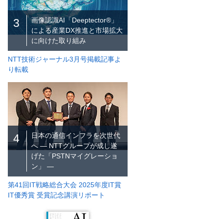
画像認識AI「Deeptector®」
3
による産業DX推進と市場拡大
に向けた取り組み
NTT技術ジャーナル3月号掲載記事よ
り転載
日本の通信インフラを次世代
4
へ ― NTTグループが成し遂
げた「PSTNマイグレーショ
ン」 ―
第41回IT戦略総合大会 2025年度IT賞
IT優秀賞 受賞記念講演リポート