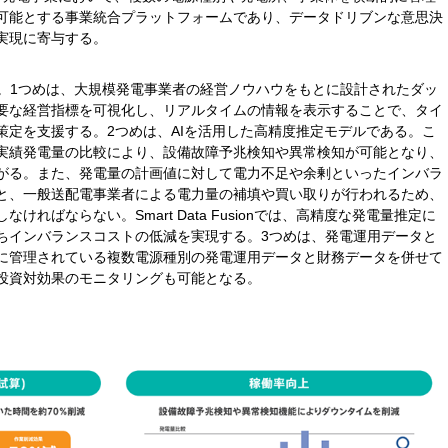
可能とする事業統合プラットフォームであり、データドリブンな意思決
実現に寄与する。
の特長がある。1つめは、大規模発電事業者の経営ノウハウをもとに設計されたダッ
要な経営指標を可視化し、リアルタイムの情報を表示することで、タイ
策定を支援する。2つめは、AIを活用した高精度推定モデルである。こ
実績発電量の比較により、設備故障予兆検知や異常検知が可能となり、
がる。また、発電量の計画値に対して電力不足や余剰といったインバラ
と、一般送配電事業者による電力量の補填や買い取りが行われるため、
ればならない。Smart Data Fusionでは、高精度な発電量推定に
ちインバランスコストの低減を実現する。3つめは、発電運用データと
に管理されている複数電源種別の発電運用データと財務データを併せて
投資対効果のモニタリングも可能となる。