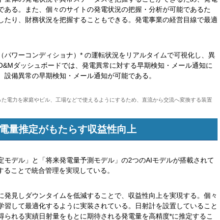
である。また、個々のサイトの発電状況の把握・分析が可能であるた
したり、財務状況を把握することもできる。発電事業の経営目線で最適
（パワーコンディショナ）* の運転状況をリアルタイムで可視化し、異
O&Mダッシュボードでは、発電異常に対する早期検知・メール通知に
、設備異常の早期検知・メール通知が可能である。
作った電力を家庭やビル、工場などで使えるようにするため、直流から交流へ変換する装置
発電量推定がもたらす収益性向上
定モデル」と「将来発電量予測モデル」の2つのAIモデルが搭載されて
置することで統合管理を実現している。
に発見しダウンタイムを低減することで、収益性向上を実現する。個々
学習して最適化するように実装されている。日射計を設置していること
得られる実績日射量をもとに期待される発電量を高精度*に推定するこ