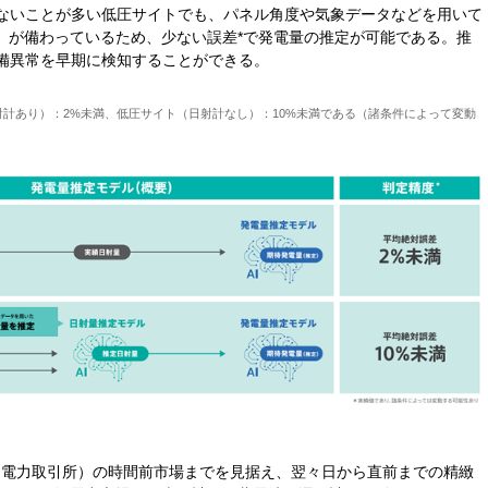
ないことが多い低圧サイトでも、パネル角度や気象データなどを用いて
ル）が備わっているため、少ない誤差*で発電量の推定が可能である。推
備異常を早期に検知することができる。
射計あり）：2%未満、低圧サイト（日射計なし）：10%未満である（諸条件によって変動
本卸電力取引所）の時間前市場までを見据え、翌々日から直前までの精緻