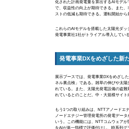
化された計画発電量を算出するAIモデ
で、収益性の向上が期待できる。また、
ストの低減も期待できる。運転開始から
これらのAIモデルを搭載した太陽光ダッ
発電事業社1社がトライアル導入してい
発電事業DXをめざした新
展示ブースでは、発電事業DXをめざし
ネル裏点検」である。雑草の伸びや太陽
れている。また、太陽光発電設備の盗難
れているとのことだ。中・大規模サイト
もう1つの取り組みは、NTTアノードエ
ノードエナジー管理発電所の発電データ
いう。この機能には、NTTコムウェア
をAIが単一指標で評価付けし、時系列