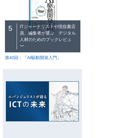
ITジャーナリストや現役書店
5
員、編集者が選ぶ デジタル
人材のためのブックレビュ
ー
第40回：『AI駆動開発入門』