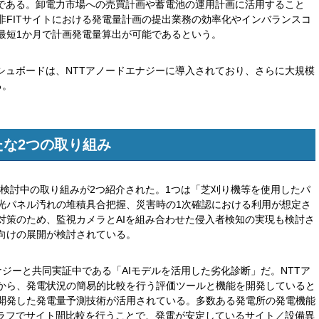
ルである。卸電力市場への売買計画や蓄電池の運用計画に活用すること
非FITサイトにおける発電量計画の提出業務の効率化やインバランスコ
最短1か月で計画発電量算出が可能であるという。
シュボードは、NTTアノードエナジーに導入されており、さらに大規模
る。
たな2つの取り組み
た検討中の取り組みが2つ紹介された。1つは「芝刈り機等を使用したパ
光パネル汚れの堆積具合把握、災害時の1次確認における利用が想定さ
対策のため、監視カメラとAIを組み合わせた侵入者検知の実現も検討さ
向けの展開が検討されている。
ナジーと共同実証中である「AIモデルを活用した劣化診断」だ。NTTア
から、発電状況の簡易的比較を行う評価ツールと機能を開発していると
が開発した発電量予測技術が活用されている。多数ある発電所の発電機能
グラフでサイト間比較を行うことで、発電が安定しているサイト／設備異