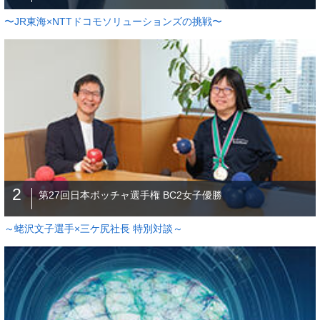
〜JR東海×NTTドコモソリューションズの挑戦〜
2
第27回日本ボッチャ選手権 BC2女子優勝
～蛯沢文子選手×三ケ尻社長 特別対談～