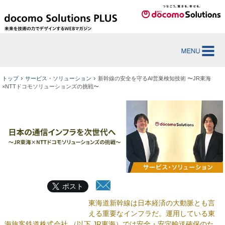
トップ
サービス・ソリューション
新幹線の安全を守るAI営巣検知技術 〜JR東海
×NTTドコモソリューションズの挑戦〜
ポスト
東海道新幹線は日本経済の大動脈とも言
える重要なインフラだ。運用している東
海旅客鉄道株式会社 （以下 JR東海）では安全・安定輸送確保のた