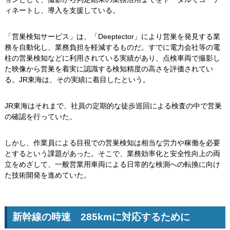
ィネートし、導入を支援している。
「営巣検知サービス」は、「Deeptector」により営巣を発見する業
務を自動化し、業務負担を軽減するものだ。すでに電力会社等の電
柱の営巣検知などに利用されている実績があり、点検車両で撮影し
た映像から営巣を着実に認識する検知精度の高さを評価されてい
る。JR東海は、その実績に着目したという。
JR東海はそれまで、社員の定期的な徒歩巡回による検査の中で営巣
の確認を行っていた。
しかし、作業員による目視での営巣検知は相当な労力や稼働を必要
とするという課題があった。そこで、業務効率化と安全性向上の両
立をめざして、一般営業用車両による日常的な検測への転換に向け
た技術開発を進めていた。
新幹線の時速 285kmに対応するために