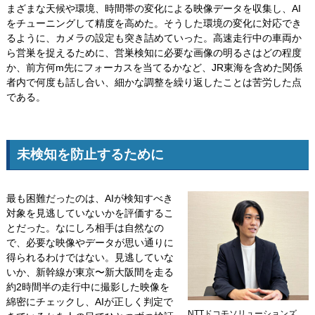
まざまな天候や環境、時間帯の変化による映像データを収集し、AI
をチューニングして精度を高めた。そうした環境の変化に対応でき
るように、カメラの設定も突き詰めていった。高速走行中の車両か
ら営巣を捉えるために、営巣検知に必要な画像の明るさはどの程度
か、前方何m先にフォーカスを当てるかなど、JR東海を含めた関係
者内で何度も話し合い、細かな調整を繰り返したことは苦労した点
である。
未検知を防止するために
最も困難だったのは、AIが検知すべき
対象を見逃していないかを評価するこ
とだった。なにしろ相手は自然なの
で、必要な映像やデータが思い通りに
得られるわけではない。見逃していな
いか、新幹線が東京〜新大阪間を走る
約2時間半の走行中に撮影した映像を
綿密にチェックし、AIが正しく判定で
NTTドコモソリューションズ