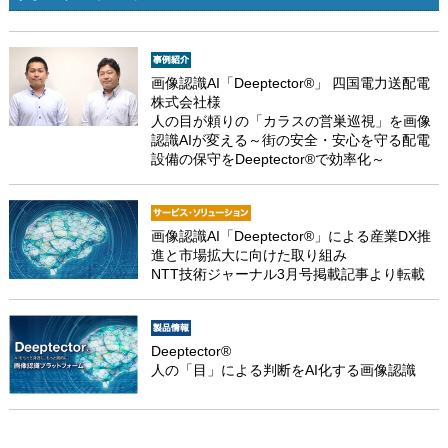
画像認識AI「Deeptector®」 四国電力送配電
株式会社様
人の目が頼りの「カラスの営巣巡視」を画像
認識AIが変える～街の安全・安心を守る配電
設備の保守をDeeptector®で効率化～
画像認識AI「Deeptector®」による産業DX推
進と市場拡大に向けた取り組み
NTT技術ジャーナル3月号掲載記事より転載
Deeptector®
人の「目」による判断をAI化する画像認識