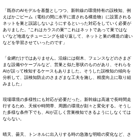
「既存のAIモデルを基盤としつつ、新幹線の環境特有の誤検知、例
えばかごビーム（電柱の間に水平に渡される構造物）に設置される
ネットを巣と誤認しないようにするといった対応をしていく必要が
ありました。“これはカラスの巣”“これはネットであって巣ではな
い”など地道なチューニングを繰り返して、ネットと巣の構造の違い
などを学習させていったのです」
「金網だけではありません。沿線には樹木、フェンスなどのさまざ
まな設備やケーブルなど、営巣と似た形状のものがあり、それらを
AIが誤って検知するケースもありました。そうした誤検知の傾向を
分析して、誤検知防止のさまざまな工夫を施し、精度向上に取り組
みました」
現場環境の多様性にも対応が必要だった。新幹線は高速で長時間走
行するため、天候や時間帯、周囲の環境が刻々と変化する。そうし
た多様な条件下でも、AIが正しく営巣検知できるようにしなくては
ならない。
晴天、曇天、トンネルに出入りする時の急激な明暗の変化など、さ