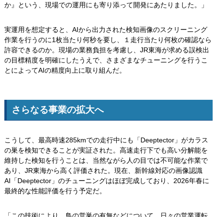
か』という、現場での運用にも寄り添って開発にあたりました。」
実運用を想定すると、AIから出力された検知画像のスクリーニング
作業を行うのに1枚当たり何秒を要し、１走行当たり何枚の確認なら
許容できるのか。現場の業務負担を考慮し、JR東海が求める誤検出
の目標精度を明確にしたうえで、さまざまなチューニングを行うこ
とによってAIの精度向上に取り組んだ。
さらなる事業の拡大へ
こうして、最高時速285kmでの走行中にも「Deeptector」がカラス
の巣を検知できることが実証された。高速走行下でも高い分解能を
維持した検知を行うことは、当然ながら人の目では不可能な作業で
あり、JR東海から高く評価された。現在、新幹線対応の画像認識
AI「Deeptector」のチューニングはほぼ完成しており、2026年春に
最終的な性能評価を行う予定だ。
「この技術により、鳥の営巣の有無などについて、日々の営業運転