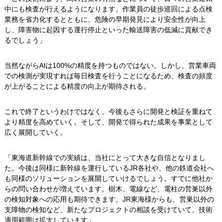
中にも検査が行えるようになります。作業員の徒歩巡回による点検
業務を省力化するとともに、危険の早期発見により安全性が向上
し、障害物に起因する運行停止といった輸送障害の低減に貢献でき
るでしょう」
当然ながらAIは100%の精度を持つものではない。しかし、営業車両
での検測が実現すれば毎日検査を行うことになるため、検査の頻度
が上がることによる精度の向上が期待される。
これで終了というわけではなく、今後もさらに開発と検証を重ねて
より精度を高めていく。そして、開発で得られた成果を事業として
広く展開していく。
「東海道新幹線での実績は、当社にとって大きな自信となりまし
た。今後は同様に新幹線を運行しているJR各社や、他の鉄道会社へ
も同様のソリューションを展開していけるでしょう。すでに他社か
らの問い合わせが増えています。樹木、電線など、電柱の営巣以外
の検知対象への応用も期待できます。JR東海様からも、営巣以外の
支障物の検知など、新たなプロジェクトの相談を受けていて、技術
適用範囲は拡大しています」