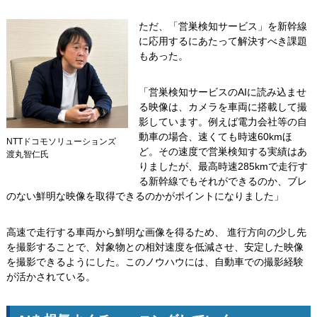
ただ、「営巣検知サービス」を新幹線
に応用するにあたって解決すべき課題
もあった。
「営巣検知サービスのAIに読み込ませ
る映像は、カメラを車両に搭載して撮
影しています。例えば電力会社等の自
動車の場合、速くても時速60kmほ
NTTドコモソリューションズ
ど。その速度で営巣検知する実績はあ
渡丸智仁氏
りましたが、最高時速285kmで走行す
る新幹線でもそれができるのか、ブレ
のない鮮明な映像を取得できるのかがポイントになりました」
高速で走行する車両から鮮明な画像を得るため、 進行方向の少し先
を撮影することで、対象物との相対速度を低減させ、安定した映像
を撮影できるようにした。このノウハウには、自動車での撮影経験
が活かされている。