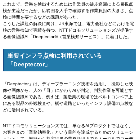
これまで、営巣を検出するためには作業員の徒歩巡回による目視点
検が主流だったが、広範囲を人手で確認する作業負担の大きさ、点
検に時間を要するなどの課題があった。
こうした課題の解決に向け、JR東海では、電力会社などにおける電
柱の営巣検知で実績を持つ、NTTドコモソリューションズが提供す
る画像認識AI「Deeptector®（営巣検知サービス）」に着目した。
重要インフラ点検に利用されている
「Deeptector」
「Deeptector」は、ディープラーニング技術を活用し、撮影した映
像や画像から、人の「目」にかわりAIが判定、判別作業を可能とす
る画像認識AIである。例えば、製造業の現場ではベルトコンベア上
にある製品の外観検査や、橋や道路といったインフラ設備の点検な
どに活用されている。
NTTドコモソリューションズでは、単なるAIプロダクトではなく、
お客さまの「業務効率化」という目的を達成するためのソリューシ
ョンとして、撮影から判定結果の業務活用までをトータルでコーデ