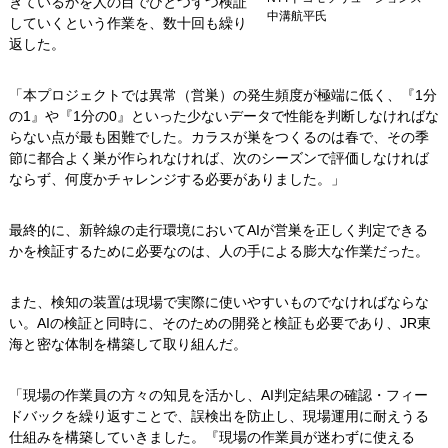
きているかを人の目でひとつずつ検証
中溝航平氏
していくという作業を、数十回も繰り
返した。
「本プロジェクトでは異常（営巣）の発生頻度が極端に低く、『1分
の1』や『1分の0』といった少ないデータで性能を判断しなければな
らない点が最も困難でした。カラスが巣をつくるのは春で、その季
節に都合よく巣が作られなければ、次のシーズンで評価しなければ
ならず、何度かチャレンジする必要がありました。」
最終的に、新幹線の走行環境においてAIが営巣を正しく判定できる
かを検証するために必要なのは、人の手による膨大な作業だった。
また、検知の装置は現場で実際に使いやすいものでなければならな
い。AIの検証と同時に、そのための開発と検証も必要であり、JR東
海と密な体制を構築して取り組んだ。
「現場の作業員の方々の知見を活かし、AI判定結果の確認・フィー
ドバックを繰り返すことで、誤検出を防止し、現場運用に耐えうる
仕組みを構築していきました。『現場の作業員が迷わずに使える