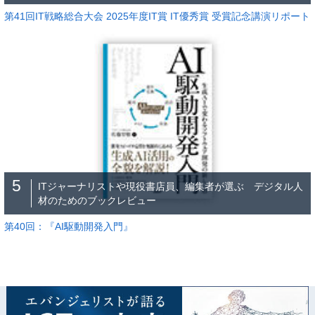
第41回IT戦略総合大会 2025年度IT賞 IT優秀賞 受賞記念講演リポート
5
ITジャーナリストや現役書店員、編集者が選ぶ デジタル人
材のためのブックレビュー
第40回：『AI駆動開発入門』