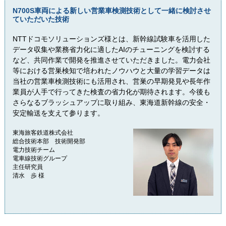
N700S車両による新しい営業車検測技術として一緒に検討させ
ていただいた技術
NTTドコモソリューションズ様とは、新幹線試験車を活用した
データ収集や業務省力化に適したAIのチューニングを検討する
など、共同作業で開発を推進させていただきました。電力会社
等における営巣検知で培われたノウハウと大量の学習データは
当社の営業車検測技術にも活用され、営巣の早期発見や長年作
業員が人手で行ってきた検査の省力化が期待されます。今後も
さらなるブラッシュアップに取り組み、東海道新幹線の安全・
安定輸送を支えて参ります。
東海旅客鉄道株式会社
総合技術本部 技術開発部
電力技術チーム
電車線技術グループ
主任研究員
清水 歩 様