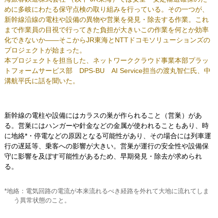
めに多岐にわたる保守点検の取り組みを行っている。その一つが、
新幹線沿線の電柱や設備の異物や営巣を発見・除去する作業。これ
まで作業員の目視で行ってきた負担が大きいこの作業を何とか効率
化できないか——そこからJR東海とNTTドコモソリューションズの
プロジェクトが始まった。
本プロジェクトを担当した、ネットワーククラウド事業本部プラッ
トフォームサービス部 DPS-BU AI Service担当の渡丸智仁氏、中
溝航平氏に話を聞いた。
新幹線の電柱や設備にはカラスの巣が作られること（営巣）があ
る。営巣にはハンガーや針金などの金属が使われることもあり、時
に地絡*・停電などの原因となる可能性があり、その場合には列車運
行の遅延等、乗客への影響が大きい。営巣が運行の安全性や設備保
守に影響を及ぼす可能性があるため、早期発見・除去が求められ
る。
*地絡：電気回路の電流が本来流れるべき経路を外れて大地に流れてしま
う異常状態のこと。