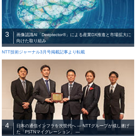
3
画像認識AI「Deeptector®」による産業DX推進と市場拡大に
向けた取り組み
NTT技術ジャーナル3月号掲載記事より転載
4
日本の通信インフラを次世代へ ― NTTグループが成し遂げ
た「PSTNマイグレーション」 ―