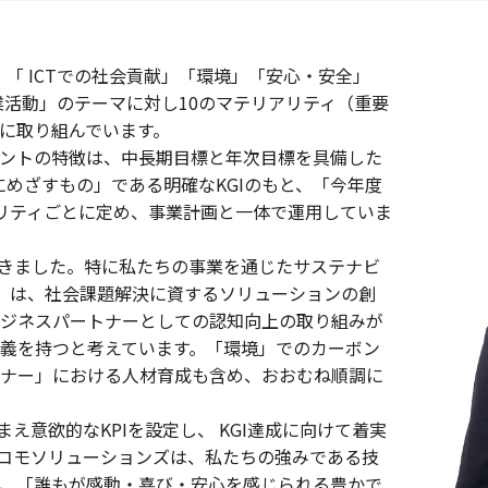
「 ICTでの社会貢献」「環境」「安心・安全」
業活動」のテーマに対し10のマテリアリティ（重要
に取り組んでいます。
ントの特徴は、中長期目標と年次目標を具備した
にめざすもの」である明確なKGIのもと、「今年度
アリティごとに定め、事業計画と一体で運用していま
成できました。特に私たちの事業を通じたサステナビ
献」は、社会課題解決に資するソリューションの創
ジネスパートナーとしての認知向上の取り組みが
義を持つと考えています。「環境」でのカーボン
ナー」における人材育成も含め、おおむね順調に
踏まえ意欲的なKPIを設定し、 KGI達成に向けて着実
Tドコモソリューションズは、私たちの強みである技
、「誰もが感動・喜び・安心を感じられる豊かで