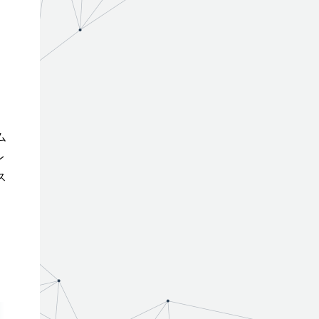
ム
レ
ス