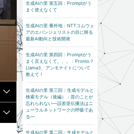
生成AIの里 第五回：Promptがう
まく使えなくて
生成AIの里 番外地：NTTコムウェ
アのエバンジェリストの目に映る
最新AI動向と技術開発
生成AIの里 第四回：Promptがう
まく言えなくて。。。：Pronto？
Llama3、アンモナイトについて
教えて！
生成AIの里 第三回：生成モデルと
検索モデル（後編）：昔のことが
忘れられない―誤差逆伝播法はニ
ューラルネットワークの呼吸であ
る―
生成AIの里 第二回：生成モデルと