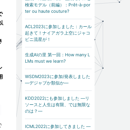
検索モデル（前編）：Prêt-à-por
ter ou haute couture?
で
以
ACL2023に参加しました：カール
起きて！ナイアガラ上空にジャコ
ビニ流星が！
き
生成AIの里 第一回：How many L
LMs must we learn?
ン
用
WSDM2023に参加/発表しました
―デジャブか類似か―
KDD2022にも参加しました ―リ
ソースと人生は有限、では無限な
のは？―
で
ICML2022に参加してきました ―