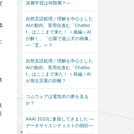
深層学習は何階層？―
て
自然言語処理／理解を中心とした
る
AIの動向、実用化進む「Chatbo
t」はここまで来た！ ＜後編＞AI
が解く、「公園で遊ぶ犬の画像」
エ
―「芝」＝？
自然言語処理／理解を中心とした
。
AIの動向、実用化進む「Chatbo
t」はここまで来た！ ＜前編＞AI
業
が測る言葉の距離？
、
コムウェアは電気羊の夢を見る
か？
良
語
AAAI 2020に参加してきました ―
データサイエンティストの熱狂―