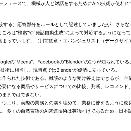
ターフェースで、機械が人と対話をするためにAIの技術が使われ
と接する）応答部分をルールとして記述していましたが、さらな
ころは“検索”や“発話自動生成”によって対応するようになって
集まっています」（川前徳章・エバンジェリスト（データサイ
eの“Meena”、Facebookの“Blender”の2つが知られている
術に相当し、現時点ではBlenderが優勢に立っている。
に作られた技術である。雑談のような受け答えはできるが、企
必要になる商品やサービスについての比較、判断、レコメンド
のままではできない。
分、つまり、実際の業務との溝を埋めて、業務に使えるように改
に、多くの自然言語のAI関連技術は英語向けであるため、日本
。