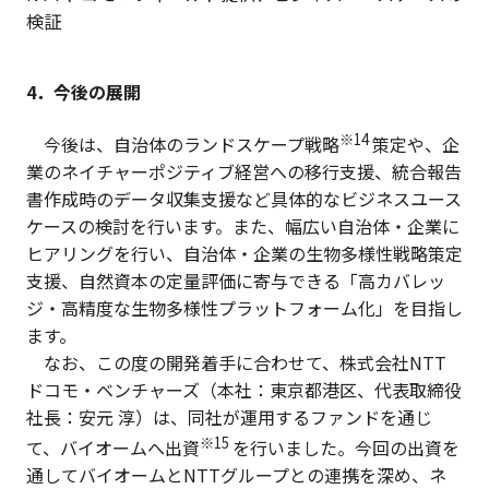
検証
4．今後の展開
※14
今後は、自治体のランドスケープ戦略
策定や、企
業のネイチャーポジティブ経営への移行支援、統合報告
書作成時のデータ収集支援など具体的なビジネスユース
ケースの検討を行います。また、幅広い自治体・企業に
ヒアリングを行い、自治体・企業の生物多様性戦略策定
支援、自然資本の定量評価に寄与できる「高カバレッ
ジ・高精度な生物多様性プラットフォーム化」を目指し
ます。
なお、この度の開発着手に合わせて、株式会社NTT
ドコモ・ベンチャーズ（本社：東京都港区、代表取締役
社長：安元 淳）は、同社が運用するファンドを通じ
※15
て、バイオームへ出資
を行いました。今回の出資を
通してバイオームとNTTグループとの連携を深め、ネ