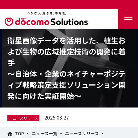
衛星画像データを活用した、植生お
よび生物の広域推定技術の開発に着
手
～自治体・企業のネイチャーポジテ
ィブ戦略策定支援ソリューション開
発に向けた実証開始～
2025.03.27
ニュースリリース
TOP
ニュース一覧
ニュースリリース