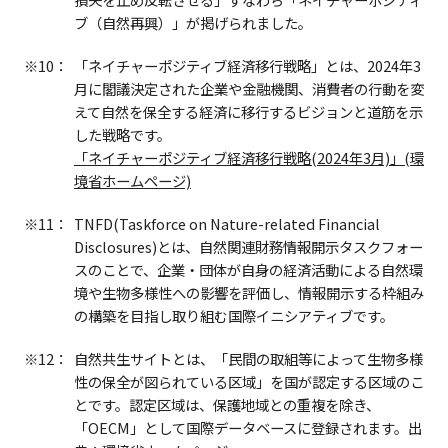
ブ（自然再興）」が掲げられました。
※10：
「ネイチャーポジティブ経済移行戦略」とは、2024年3
月に閣議決定された企業や金融機関、消費者の行動を変
えて自然を保全する経済に移行するビジョンと道筋を示
した戦略です。
「ネイチャーポジティブ経済移行戦略(2024年3月)」(環
境省ホームページ)
※11：
TNFD(Taskforce on Nature-related Financial
Disclosures)とは、自然関連財務情報開示タスクフォー
スのことで、企業・団体が自身の経済活動による自然環
境や生物多様性への影響を評価し、情報開示する枠組み
の構築を目指し取り組む国際イニシアティブです。
※12：
自然共生サイトとは、「民間の取組等によって生物多様
性の保全が図られている区域」を国が認定する区域のこ
とです。認定区域は、保護地域との重複を除き、
「OECM」として国際データベースに登録されます。出