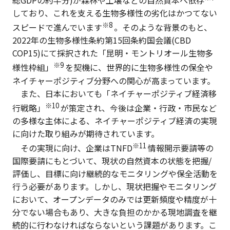
しており、これを支える生物多様性の劣化はかつてない
※8
スピードで進んでいます
。そのような背景のもと、
2022年の生物多様性条約第15回条約国会議(CBD
COP15)にて採択された「昆明・モントリオール生物多
※9
様性枠組」
を契機に、世界的に生物多様性の保全や
ネイチャーポジティブ分野への関心が高まっています。
また、日本においても「ネイチャーポジティブ経済移
※10
行戦略」
が策定され、今後は企業・行政・市民など
の多様な主体による、ネイチャーポジティブ経済の実現
に向けた取り組みが期待されています。
※11
その実現に向け、企業はTNFD
情報開示要請等の
国際要請にもとづいて、現状の自然資本の状態を把握/
評価し、目標に向け継続的なモニタリングや保全活動を
行う必要があります。しかし、現状把握やモニタリング
において、オープンデータのみでは更新頻度や精度が十
分でない場合もあり、大きな負担のかかる現地調査を継
続的に行わなければならないという課題があります。こ