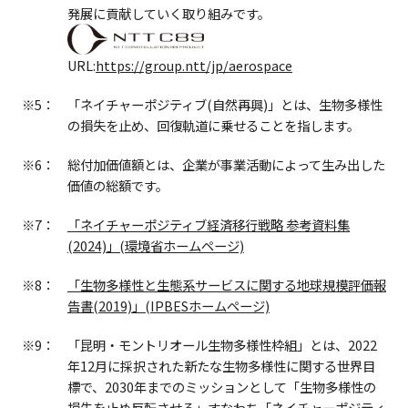
発展に貢献していく取り組みです。
URL:
https://group.ntt/jp/aerospace
※5：
「ネイチャーポジティブ(自然再興)」とは、生物多様性
の損失を止め、回復軌道に乗せることを指します。
※6：
総付加価値額とは、企業が事業活動によって生み出した
価値の総額です。
※7：
「ネイチャーポジティブ経済移行戦略 参考資料集
(2024)」(環境省ホームページ)
※8：
「生物多様性と生態系サービスに関する地球規模評価報
告書(2019)」(IPBESホームページ)
※9：
「昆明・モントリオール生物多様性枠組」とは、2022
年12月に採択された新たな生物多様性に関する世界目
標で、2030年までのミッションとして「生物多様性の
損失を止め反転させる」すなわち「ネイチャーポジティ