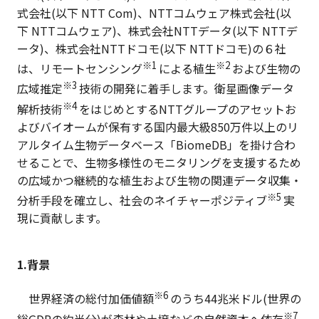
式会社(以下 NTT Com)、NTTコムウェア株式会社(以
下 NTTコムウェア)、株式会社NTTデータ(以下 NTTデ
ータ)、株式会社NTTドコモ(以下 NTTドコモ)の６社
※1
※2
は、リモートセンシング
による植生
および生物の
※3
広域推定
技術の開発に着手します。衛星画像データ
※4
解析技術
をはじめとするNTTグループのアセットお
よびバイオームが保有する国内最大級850万件以上のリ
アルタイム生物データベース「BiomeDB」を掛け合わ
せることで、生物多様性のモニタリングを支援するため
の広域かつ継続的な植生および生物の関連データ収集・
※5
分析手段を確立し、社会のネイチャーポジティブ
実
現に貢献します。
1.背景
※6
世界経済の総付加価値額
のうち44兆米ドル(世界の
※7
総GDPの約半分)が森林や土壌などの自然資本へ依存