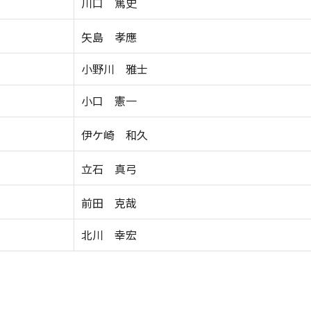
川口 篤史
矢島 孝應
小野川 雅士
小口 憲一
伊ケ崎 和久
立石 真弓
前田 克哉
北川 幸宏