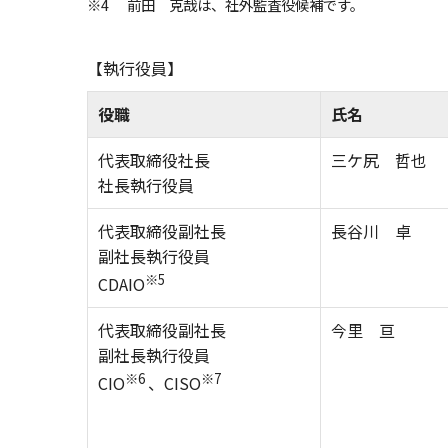
※4
前田 克哉は、社外監査役候補です。
【執行役員】
役職
氏名
代表取締役社長
三ケ尻 哲也
社長執行役員
代表取締役副社長
長谷川 卓
副社長執行役員
※5
CDAIO
代表取締役副社長
今里 亘
副社長執行役員
※6
※7
CIO
、CISO