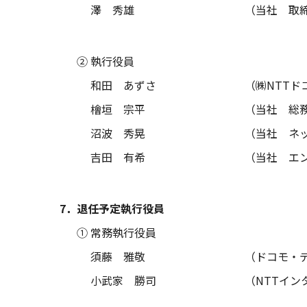
澤 秀雄
（当社 取
② 執行役員
和田 あずさ
（㈱NTTド
檜垣 宗平
（当社 総
沼波 秀晃
（当社 ネッ
吉田 有希
（当社 エ
7．退任予定執行役員
① 常務執行役員
須藤 雅敬
（ドコモ・
小武家 勝司
（NTTイ