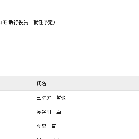
コモ 執行役員 就任予定）
氏名
三ケ尻 哲也
長谷川 卓
今里 亘