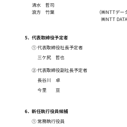
清水 哲司
浪方 竹葉
（㈱NTTデー
㈱NTT DA
5．代表取締役予定者
① 代表取締役社長予定者
三ケ尻 哲也
② 代表取締役副社長予定者
長谷川 卓
今里 亘
6．新任執行役員候補
① 常務執行役員