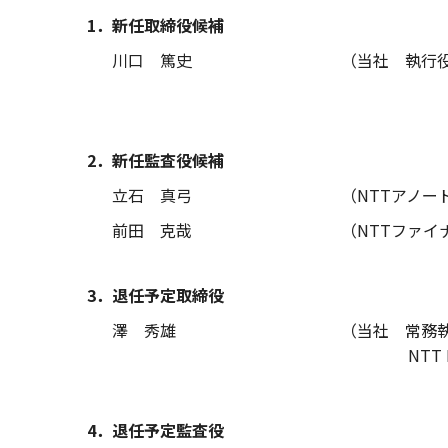
1．新任取締役候補
川口 篤史
（当社 執行役
2．新任監査役候補
立石 真弓
（NTTアノー
前田 克哉
（NTTファイ
3．退任予定取締役
澤 秀雄
（当社 常務
NT
4．退任予定監査役