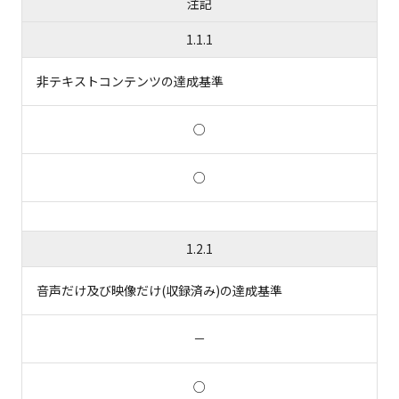
注記
1.1.1
非テキストコンテンツの達成基準
○
○
1.2.1
音声だけ及び映像だけ(収録済み)の達成基準
－
○