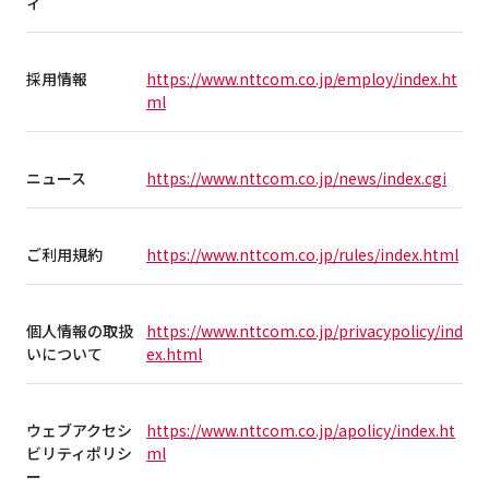
ィ
採用情報
https://www.nttcom.co.jp/employ/index.ht
ml
ニュース
https://www.nttcom.co.jp/news/index.cgi
ご利用規約
https://www.nttcom.co.jp/rules/index.html
個人情報の取扱
https://www.nttcom.co.jp/privacypolicy/ind
いについて
ex.html
ウェブアクセシ
https://www.nttcom.co.jp/apolicy/index.ht
ビリティポリシ
ml
ー