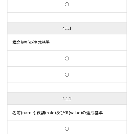
○
4.1.1
構文解析の達成基準
○
○
4.1.2
名前(name),役割(role)及び値(value)の達成基準
○