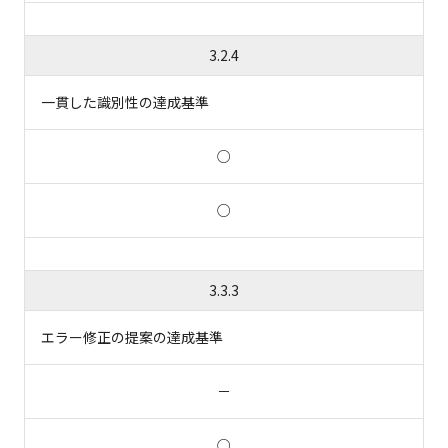
3.2.4
一貫した識別性の達成基準
○
○
3.3.3
エラー修正の提案の達成基準
－
○