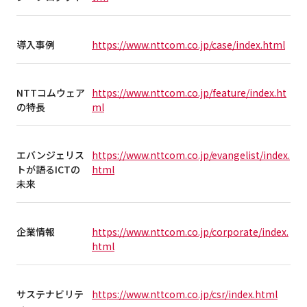
導入事例
https://www.nttcom.co.jp/case/index.html
NTTコムウェア
https://www.nttcom.co.jp/feature/index.ht
の特長
ml
エバンジェリス
https://www.nttcom.co.jp/evangelist/index.
トが語るICTの
html
未来
企業情報
https://www.nttcom.co.jp/corporate/index.
html
サステナビリテ
https://www.nttcom.co.jp/csr/index.html