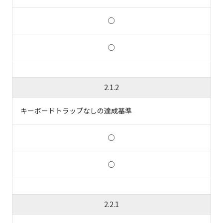
○
○
2.1.2
キーボードトラップなしの達成基準
○
○
2.2.1