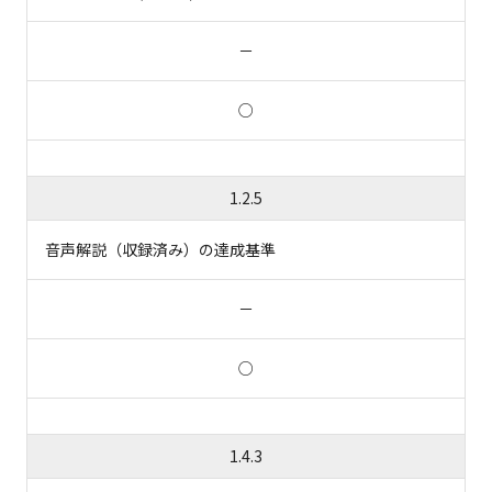
－
○
1.2.5
音声解説（収録済み）の達成基準
－
○
1.4.3