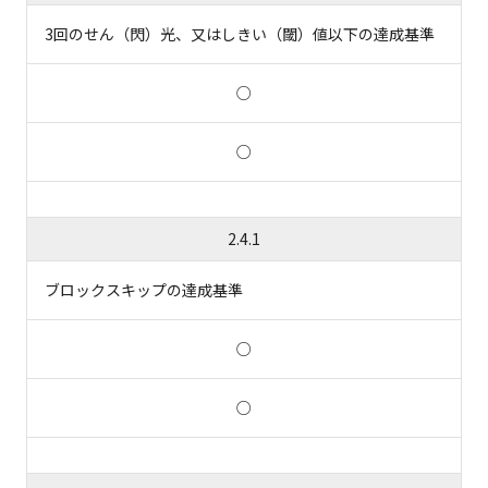
3回のせん（閃）光、又はしきい（閾）値以下の達成基準
○
○
2.4.1
ブロックスキップの達成基準
○
○