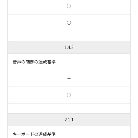
○
○
1.4.2
音声の制御の達成基準
－
○
2.1.1
キーボードの達成基準