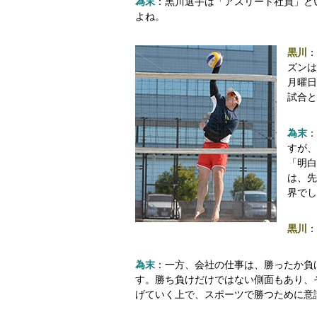
為末
：黒川選手は「アスリート社員」と
よね。
黒川
：
ズンは
月曜日
試合と
為末
：
すが、
「明白
は、先
界でし
黒川
：
為末
：一方、会社の仕事は、勝ったか負
す。勝ち負けだけではない側面もあり、
げていく上で、スポーツで勝つために意