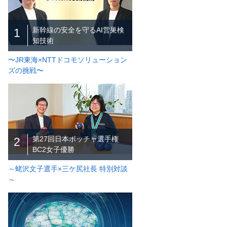
新幹線の安全を守るAI営巣検
1
知技術
〜JR東海×NTTドコモソリューション
ズの挑戦〜
第27回日本ボッチャ選手権
2
BC2女子優勝
～蛯沢文子選手×三ケ尻社長 特別対談
～