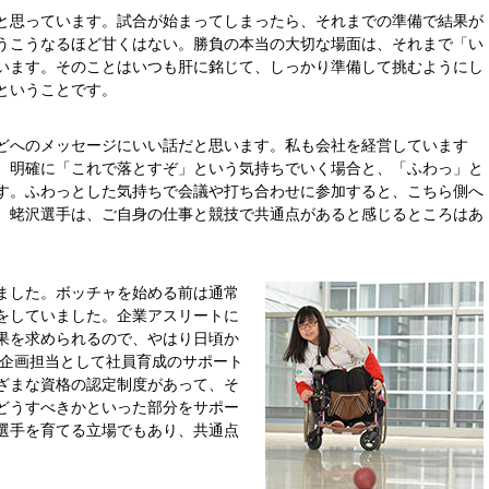
と思っています。試合が始まってしまったら、それまでの準備で結果が
うこうなるほど甘くはない。勝負の本当の大切な場面は、それまで「い
います。そのことはいつも肝に銘じて、しっかり準備して挑むようにし
ということです。
どへのメッセージにいい話だと思います。私も会社を経営しています
、明確に「これで落とすぞ」という気持ちでいく場合と、「ふわっ」と
す。ふわっとした気持ちで会議や打ち合わせに参加すると、こちら側へ
。蛯沢選手は、ご自身の仕事と競技で共通点があると感じるところはあ
ました。ボッチャを始める前は通常
をしていました。企業アスリートに
果を求められるので、やはり日頃か
 企画担当として社員育成のサポート
まざまな資格の認定制度があって、そ
どうすべきかといった部分をサポー
選手を育てる立場でもあり、共通点