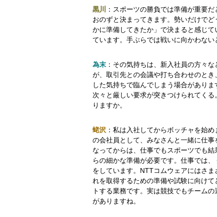
黒川
：スポーツの勝負では準備が重要だ
おのずと決まってきます。勢いだけでど
かに準備してきたか」で決まると感じて
ています。手ぶらでは戦いに向かわない
為末
：その気持ちは、新入社員の方々な
が、取引先との会議や打ち合わせのとき
した気持ちで臨んでしまう場合がありま
次々と厳しい要求が突きつけられてくる
りますか。
蛯沢
：私は入社してからボッチャを始め
の会社員として、みなさんと一緒に仕事
なってからは、仕事でもスポーツでも結
らの細かな準備が必要です。仕事では、
をしています。NTTコムウェアにはさ
れを取得するための準備や試験に向けて
トする業務です。実は競技でもチームの
がありますね。