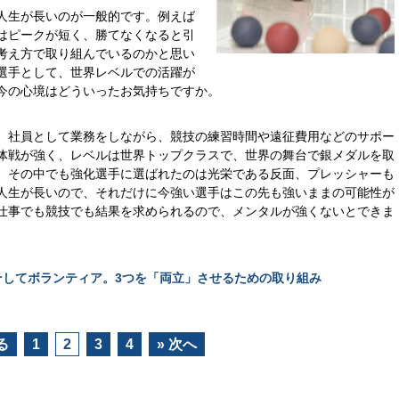
人生が長いのが一般的です。例えば
はピークが短く、勝てなくなると引
考え方で取り組んでいるのかと思い
選手として、世界レベルでの活躍が
今の心境はどういったお気持ちですか。
、社員として業務をしながら、競技の練習時間や遠征費用などのサポー
体戦が強く、レベルは世界トップクラスで、世界の舞台で銀メダルを取
、その中でも強化選手に選ばれたのは光栄である反面、プレッシャーも
人生が長いので、それだけに今強い選手はこの先も強いままの可能性が
仕事でも競技でも結果を求められるので、メンタルが強くないとできま
してボランティア。3つを「両立」させるための取り組み
る
1
2
3
4
» 次へ