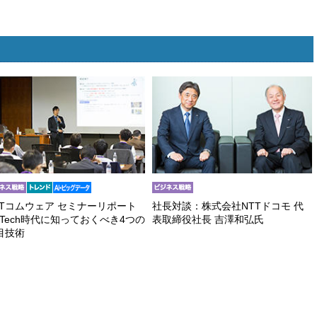
TTコムウェア セミナーリポート
社長対談：株式会社NTTドコモ 代
inTech時代に知っておくべき4つの
表取締役社長 吉澤和弘氏
目技術