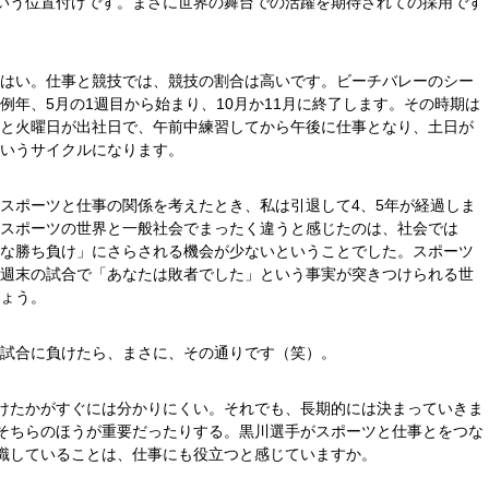
いう位置付けです。まさに世界の舞台での活躍を期待されての採用です
はい。仕事と競技では、競技の割合は高いです。ビーチバレーのシー
例年、5月の1週目から始まり、10月か11月に終了します。その時期は
と火曜日が出社日で、午前中練習してから午後に仕事となり、土日が
いうサイクルになります。
スポーツと仕事の関係を考えたとき、私は引退して4、5年が経過しま
スポーツの世界と一般社会でまったく違うと感じたのは、社会では
な勝ち負け」にさらされる機会が少ないということでした。スポーツ
週末の試合で「あなたは敗者でした」という事実が突きつけられる世
ょう。
試合に負けたら、まさに、その通りです（笑）。
けたかがすぐには分かりにくい。それでも、長期的には決まっていきま
そちらのほうが重要だったりする。黒川選手がスポーツと仕事とをつな
識していることは、仕事にも役立つと感じていますか。