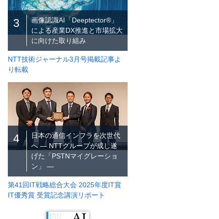
画像認識AI「Deeptector®」
3
による産業DX推進と市場拡大
に向けた取り組み
NTT技術ジャーナル3月号掲載記事よ
り転載
日本の通信インフラを次世代
4
へ ― NTTグループが成し遂
げた「PSTNマイグレーショ
ン」 ―
第41回IT戦略総合大会 2025年度IT賞
IT優秀賞 受賞記念講演リポート