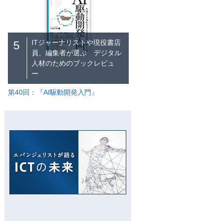
ITジャーナリストや現役書店
5
員、編集者が選ぶ デジタル
人材のためのブックレビュ
ー
第40回：『AI駆動開発入門』