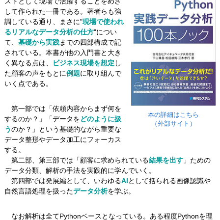
ストとして現場で活躍することをめざ
して作られた一冊である。著者らも強
調している通り、まさに"
現場で使われ
るリアルなデータ分析の仕方
"につい
て、
基礎から実践
までの四部構成で記
されている。本書が他の入門書と大き
く異なる点は、
ビジネス現場を想定
し
た顧客の声をもとに
例題
に取り組んで
いく点である。
第一部では「依頼内容からまず何を
本の詳細はこちら
するのか？」「データを
どのように扱
（外部サイト）
う
のか？」という基礎的ながら重要な
データ整形やデータ加工にフォーカス
する。
第二部、第三部では「顧客に求められている
結果を出す
」ための
データ分類、解析の手法を実践的に学んでいく。
第四部では発展編として、いわゆる
AI
として括られる画像認識や
自然言語処理を扱った
データ分析
を学ぶ。
なお解析は全てPythonベースとなっている。ある程度Pythonを理