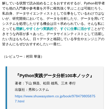
解している状態で読み始めることをおすすめするが、Python初学者
でも他の入門書や参考書を片手に根気強く学ぶことは可能だろう。
私自身、データサイエンティストとして仕事をしているわけではな
いが、研究開発においても、データを分析したり、データを用いて
システムを処理したりする機会は日々求められている。そんな私に
とっても
理解しやすくかつ実践的
で、
すぐに仕事に活かす
ことがで
きそうな内容が多々あった。データサイエンティストとして活躍し
たい方はもちろん、日々データと格闘している学生やエンジニアの
皆さんにもぜひおすすめしたい一冊だ。
（レビュワー：村田 華蓮）
『Python実践データ分析100本ノック』
著者：下山 輝昌、松田 雄馬、三木 孝行
出版社：秀和システム
https://www.shuwasystem.co.jp/book/978479805875
7.html