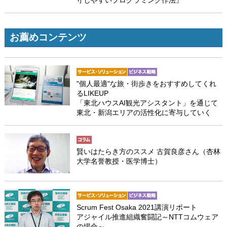
守しやすいプログラミング作法』
お薦めコンテンツ
"個人最適"な旅・街歩きをおすすめしてくれ
るLIKEUP
「東北ハウスAI観光アシスタント」を通じて
東北・新潟エリアの活性化に寄与していく
賢いはたらき方のススメ 古賀良彦さん（杏林
大学名誉教授・医学博士）
Scrum Fest Osaka 2021講演リポート
アジャイル推進組織奮闘記～NTTコムウェア
の場合～