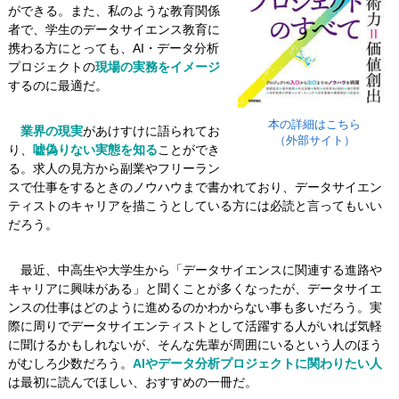
ができる。また、私のような教育関係
者で、学生のデータサイエンス教育に
携わる方にとっても、AI・データ分析
プロジェクトの
現場の実務をイメージ
するのに最適だ。
本の詳細はこちら
業界の現実
があけすけに語られてお
（外部サイト）
り、
嘘偽りない実態を知る
ことができ
る。求人の見方から副業やフリーラン
スで仕事をするときのノウハウまで書かれており、データサイエン
ティストのキャリアを描こうとしている方には必読と言ってもいい
だろう。
最近、中高生や大学生から「データサイエンスに関連する進路や
キャリアに興味がある」と聞くことが多くなったが、データサイエ
ンスの仕事はどのように進めるのかわからない事も多いだろう。実
際に周りでデータサイエンティストとして活躍する人がいれば気軽
に聞けるかもしれないが、そんな先輩が周囲にいるという人のほう
がむしろ少数だろう。
AIやデータ分析プロジェクトに関わりたい人
は最初に読んでほしい、おすすめの一冊だ。