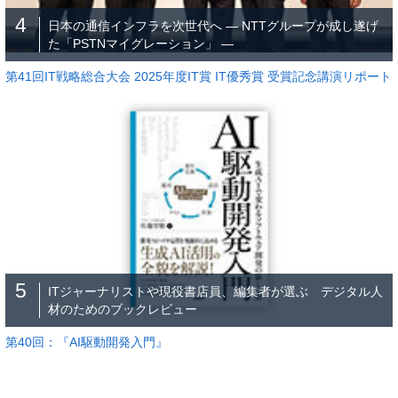
4
日本の通信インフラを次世代へ ― NTTグループが成し遂げ
た「PSTNマイグレーション」 ―
第41回IT戦略総合大会 2025年度IT賞 IT優秀賞 受賞記念講演リポート
5
ITジャーナリストや現役書店員、編集者が選ぶ デジタル人
材のためのブックレビュー
第40回：『AI駆動開発入門』