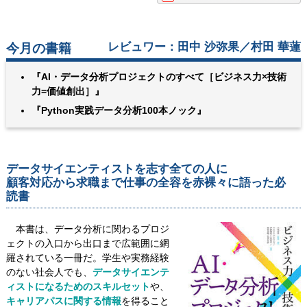
レビュワー：田中 沙弥果／村田 華蓮
今月の書籍
『AI・データ分析プロジェクトのすべて［ビジネス力×技術
力=価値創出］』
『Python実践データ分析100本ノック』
データサイエンティストを志す全ての人に
顧客対応から求職まで仕事の全容を赤裸々に語った必
読書
本書は、データ分析に関わるプロジ
ェクトの入口から出口まで広範囲に網
羅されている一冊だ。学生や実務経験
のない社会人でも、
データサイエンテ
ィストになるためのスキルセット
や、
キャリアパスに関する情報
を得ること