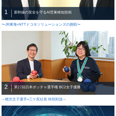
1
新幹線の安全を守るAI営巣検知技術
〜JR東海×NTTドコモソリューションズの挑戦〜
2
第27回日本ボッチャ選手権 BC2女子優勝
～蛯沢文子選手×三ケ尻社長 特別対談～