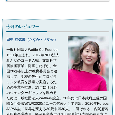
今月のレビュワー
田中 沙弥果（たなか・さやか）
一般社団法人Waffle Co-Founder
1991年生まれ。2017年NPO法人
みんなのコード入職。文部科学
省後援事業に従事したほか、全
国20都市以上の教育委員会と連
携して、学校の先生がプログラ
ミング教育を授業で実施するた
めの事業を推進。19年にIT分野
のジェンダーギャップを埋める
ために一般社団法人Waffleを設立。20年には日本政府主催の国
際女性会議WAW!2020にユース代表として選出。2020年Forbes
JAPAN誌「世界を変える30歳未満30人」に選ばれる。内閣府若
者円卓会議委員。経済産業省デジタル関連部活支援の在り方に