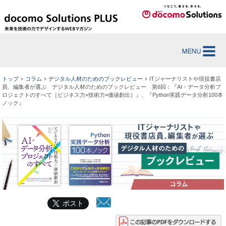
トップ
コラム
デジタル人材のためのブックレビュー
ITジャーナリストや現役書店
員、編集者が選ぶ デジタル人材のためのブックレビュー 第6回：『AI・データ分析プ
ロジェクトのすべて［ビジネス力×技術力=価値創出］』、『Python実践データ分析100本
ノック』
ポスト