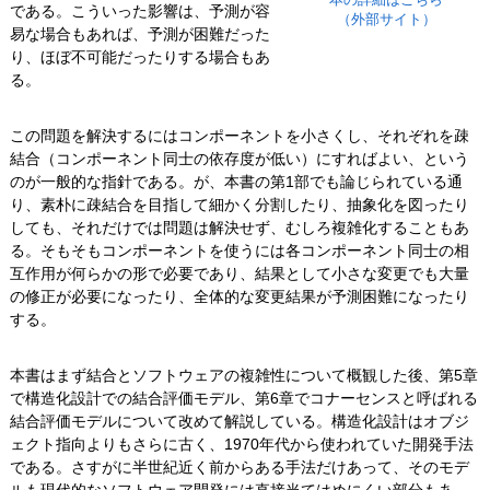
本の詳細はこちら
である。こういった影響は、予測が容
（外部サイト）
易な場合もあれば、予測が困難だった
り、ほぼ不可能だったりする場合もあ
る。
この問題を解決するにはコンポーネントを小さくし、それぞれを疎
結合（コンポーネント同士の依存度が低い）にすればよい、という
のが一般的な指針である。が、本書の第1部でも論じられている通
り、素朴に疎結合を目指して細かく分割したり、抽象化を図ったり
しても、それだけでは問題は解決せず、むしろ複雑化することもあ
る。そもそもコンポーネントを使うには各コンポーネント同士の相
互作用が何らかの形で必要であり、結果として小さな変更でも大量
の修正が必要になったり、全体的な変更結果が予測困難になったり
する。
本書はまず結合とソフトウェアの複雑性について概観した後、第5章
で構造化設計での結合評価モデル、第6章でコナーセンスと呼ばれる
結合評価モデルについて改めて解説している。構造化設計はオブジ
ェクト指向よりもさらに古く、1970年代から使われていた開発手法
である。さすがに半世紀近く前からある手法だけあって、そのモデ