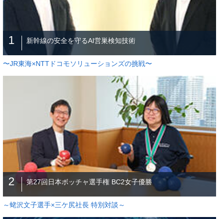
1
新幹線の安全を守るAI営巣検知技術
〜JR東海×NTTドコモソリューションズの挑戦〜
2
第27回日本ボッチャ選手権 BC2女子優勝
～蛯沢文子選手×三ケ尻社長 特別対談～