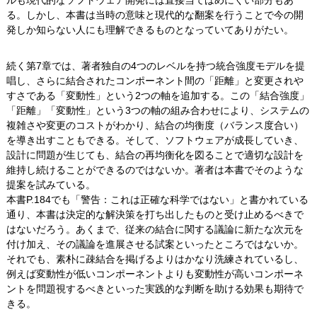
ルも現代的なソフトウェア開発には直接当てはめにくい部分もあ
る。しかし、本書は当時の意味と現代的な翻案を行うことで今の開
発しか知らない人にも理解できるものとなっていてありがたい。
続く第7章では、著者独自の4つのレベルを持つ統合強度モデルを提
唱し、さらに結合されたコンポーネント間の「距離」と変更されや
すさである「変動性」という2つの軸を追加する。この「結合強度」
「距離」「変動性」という3つの軸の組み合わせにより、システムの
複雑さや変更のコストがわかり、結合の均衡度（バランス度合い）
を導き出すこともできる。そして、ソフトウェアが成長していき、
設計に問題が生じても、結合の再均衡化を図ることで適切な設計を
維持し続けることができるのではないか。著者は本書でそのような
提案を試みている。
本書P.184でも「警告：これは正確な科学ではない」と書かれている
通り、本書は決定的な解決策を打ち出したものと受け止めるべきで
はないだろう。あくまで、従来の結合に関する議論に新たな次元を
付け加え、その議論を進展させる試案といったところではないか。
それでも、素朴に疎結合を掲げるよりはかなり洗練されているし、
例えば変動性が低いコンポーネントよりも変動性が高いコンポーネ
ントを問題視するべきといった実践的な判断を助ける効果も期待で
きる。