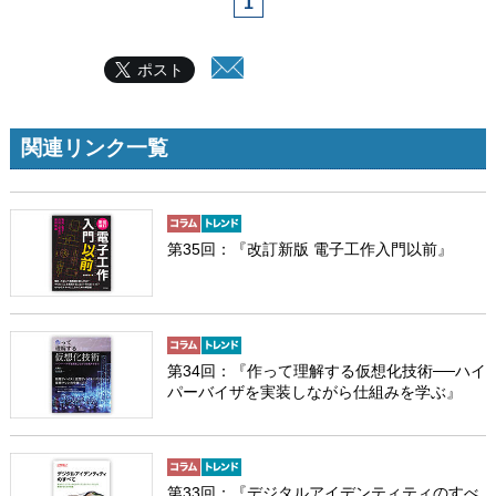
1
ポスト
関連リンク一覧
第35回：『改訂新版 電子工作入門以前』
第34回：『作って理解する仮想化技術─⁠─ハイ
パーバイザを実装しながら仕組みを学ぶ』
第33回：『デジタルアイデンティティのすべ