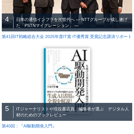
4
日本の通信インフラを次世代へ ― NTTグループが成し遂げ
た「PSTNマイグレーション」 ―
第41回IT戦略総合大会 2025年度IT賞 IT優秀賞 受賞記念講演リポート
5
ITジャーナリストや現役書店員、編集者が選ぶ デジタル人
材のためのブックレビュー
第40回：『AI駆動開発入門』