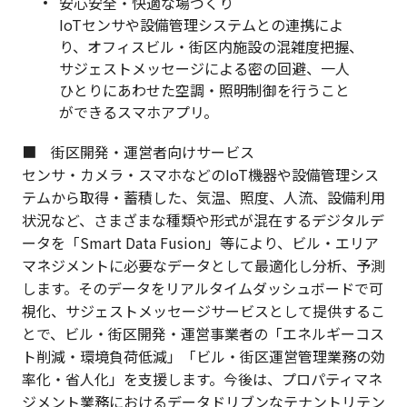
安心安全・快適な場づくり
IoTセンサや設備管理システムとの連携によ
り、オフィスビル・街区内施設の混雑度把握、
サジェストメッセージによる密の回避、一人
ひとりにあわせた空調・照明制御を行うこと
ができるスマホアプリ。
■ 街区開発・運営者向けサービス
センサ・カメラ・スマホなどのIoT機器や設備管理シス
テムから取得・蓄積した、気温、照度、人流、設備利用
状況など、さまざまな種類や形式が混在するデジタルデ
ータを「Smart Data Fusion」等により、ビル・エリア
マネジメントに必要なデータとして最適化し分析、予測
します。そのデータをリアルタイムダッシュボードで可
視化、サジェストメッセージサービスとして提供するこ
とで、ビル・街区開発・運営事業者の「エネルギーコス
ト削減・環境負荷低減」「ビル・街区運営管理業務の効
率化・省人化」を支援します。今後は、プロパティマネ
ジメント業務におけるデータドリブンなテナントリテン