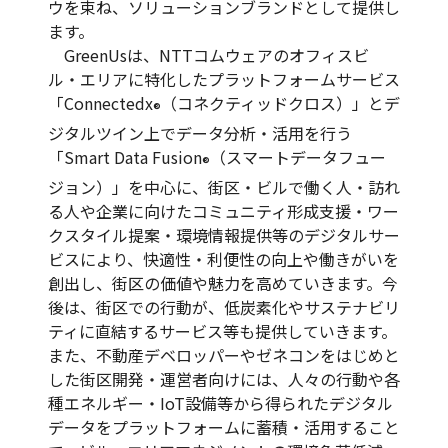
ウを束ね、ソリューションブランドとして提供し
ます。
GreenUsは、NTTコムウェアのオフィスビ
ル・エリアに特化したプラットフォームサービス
「Connectedx
（コネクティッドクロス）」とデ
®
ジタルツイン上でデータ分析・活用を行う
「Smart Data Fusion
（スマートデータフュー
®
ジョン）」を中心に、街区・ビルで働く人・訪れ
る人や企業に向けたコミュニティ形成支援・ワー
クスタイル提案・環境情報提供等のデジタルサー
ビスにより、快適性・利便性の向上や働きがいを
創出し、街区の価値や魅力を高めていきます。今
後は、街区での行動が、低炭素化やサステナビリ
ティに直結するサービス等も提供していきます。
また、不動産デベロッパーやゼネコンをはじめと
した街区開発・運営者向けには、人々の行動や各
種エネルギー・IoT設備等から得られたデジタル
データをプラットフォームに蓄積・活用すること