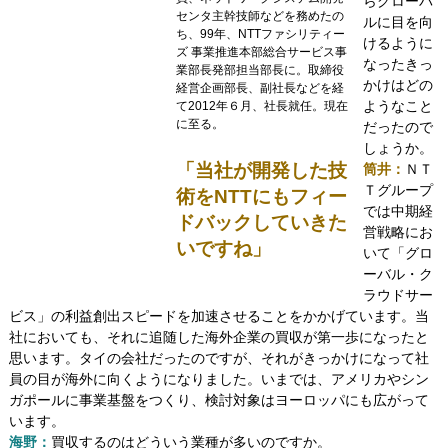
らグローバ
センタ主幹技師などを務めたの
ルに目を向
ち、99年、NTTファシリティー
けるように
ズ 事業推進本部総合サービス事
なったきっ
業部長発部担当部長に。取締役
かけはどの
経営企画部長、副社長などを経
ようなこと
て2012年６月、社長就任。現在
に至る。
だったので
しょうか。
「当社が開発した技
筒井：
ＮＴ
Ｔグループ
術をNTTにもフィー
では中期経
ドバックしていきた
営戦略にお
いですね」
いて「グロ
ーバル・ク
ラウドサー
ビス」の利益創出スピードを加速させることをかかげています。当
社においても、それに追随した海外企業の買収が第一歩になったと
思います。タイの会社だったのですが、それがきっかけになって社
員の目が海外に向くようになりました。いまでは、アメリカやシン
ガポールに事業基盤をつくり、検討対象はヨーロッパにも広がって
います。
海野：
買収するのはどういう業種が多いのですか。