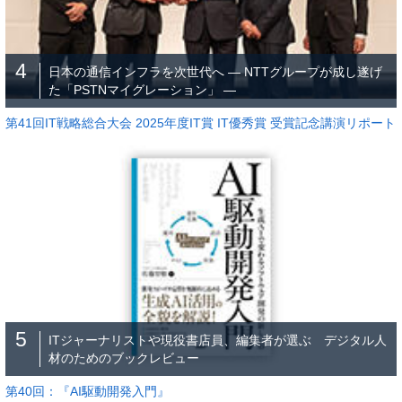
4
日本の通信インフラを次世代へ ― NTTグループが成し遂げ
た「PSTNマイグレーション」 ―
第41回IT戦略総合大会 2025年度IT賞 IT優秀賞 受賞記念講演リポート
5
ITジャーナリストや現役書店員、編集者が選ぶ デジタル人
材のためのブックレビュー
第40回：『AI駆動開発入門』