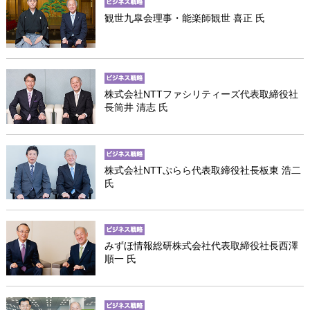
観世九皐会理事・能楽師観世 喜正 氏
株式会社NTTファシリティーズ代表取締役社
長筒井 清志 氏
株式会社NTTぷらら代表取締役社長板東 浩二
氏
みずほ情報総研株式会社代表取締役社長西澤
順一 氏