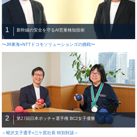
1
新幹線の安全を守るAI営巣検知技術
〜JR東海×NTTドコモソリューションズの挑戦〜
2
第27回日本ボッチャ選手権 BC2女子優勝
～蛯沢文子選手×三ケ尻社長 特別対談～