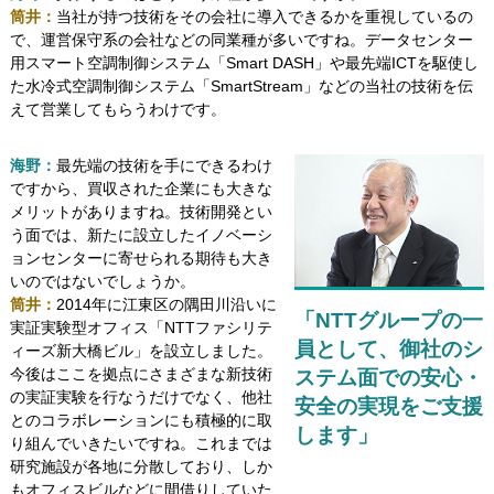
筒井：
当社が持つ技術をその会社に導入できるかを重視しているの
で、運営保守系の会社などの同業種が多いですね。データセンター
用スマート空調制御システム「Smart DASH」や最先端ICTを駆使し
た水冷式空調制御システム「SmartStream」などの当社の技術を伝
えて営業してもらうわけです。
海野：
最先端の技術を手にできるわけ
ですから、買収された企業にも大きな
メリットがありますね。技術開発とい
う面では、新たに設立したイノベーシ
ョンセンターに寄せられる期待も大き
いのではないでしょうか。
筒井：
2014年に江東区の隅田川沿いに
「NTTグループの一
実証実験型オフィス「NTTファシリテ
員として、御社のシ
ィーズ新大橋ビル」を設立しました。
今後はここを拠点にさまざまな新技術
ステム面での安心・
の実証実験を行なうだけでなく、他社
安全の実現をご支援
とのコラボレーションにも積極的に取
します」
り組んでいきたいですね。これまでは
研究施設が各地に分散しており、しか
もオフィスビルなどに間借りしていた