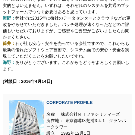
実的とはいえません。いずれは、それぞれのシステムを共通のプラ
ットフォームでつなぐ必要はあると思っています。
海野：
弊社では2015年に御社のデータセンターとクラウドなどの更
改をやらせていただきました。バッチ処理が速くなったなどのご評
価もいただいておりますが、ご感想やご要望がございましたらお聞
かせください。
筒井：
わが社も安心・安全を売っている会社ですので、これからも
最新の優れたソフトウェア技術で、システム面での安心・安全を実
現していただくことをお願いしたいですね。
海野：
ありがとうございます。これからもどうぞよろしくお願いし
ます。
[対談日：2016年4月14日]
CORPORATE PROFILE
名称
：
株式会社NTTファシリティーズ
所在地
：
東京都港区芝浦3-4-1 グランパ
ークタワー
設立
：
1992年12月1日