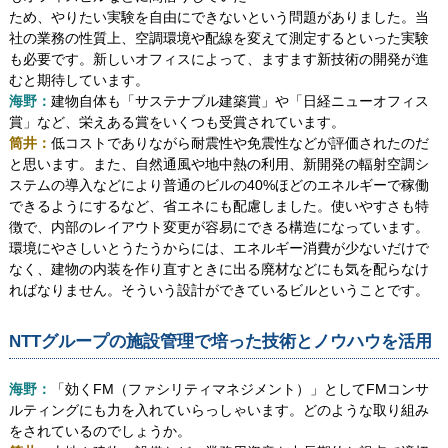
ため、やりたい実験を自由にできないという問題がありました。当
社の業務の性質上、空調環境や配線を変えて測定するといった実験
も必要です。新しいオフィスによって、ますます新技術の開発が進
むと期待しています。
海野：
建物自体も「サステナブル建築賞」や「日経ニューオフィス
賞」など、栄えある賞をいくつも受賞されています。
筒井：
低コストでありながら耐震性や免震性などが評価されたのだ
と思います。また、自然通風や地中熱の利用、新開発の輻射空調シ
ステムの導入などにより普通のビルの40%ほどのエネルギーで稼働
できるようにするなど、省エネにも配慮しました。使いやすさも特
徴で、内部のレイアウト変更が容易にできる構造になっています。
環境にやさしいとうたうからには、エネルギー消費が少ないだけで
なく、建物の内装を作り直すときに出る廃材などにも気を配らなけ
ればなりません。そういう設計ができているビルということです。
NTTグループの施設管理で培った技術とノウハウを活用
海野：
「効くFM（ファシリティマネジメント）」としてFMコンサ
ルティングにも力を入れていらっしゃいます。どのような取り組み
をされているのでしょうか。