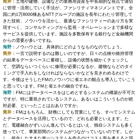
筒井：
土地や建物、設備などの業務用資産を中長期的な視点で適切
に管理・活用していく手法が、ファシリティマネジメントです。全
国に約1万8000棟あるNTTグループの施設を長年にわたり管理して
きた技術、ノウハウを活かし、最適なファシリティーのあり方を実
現すべく、コンサルティングから監視・オペレーションまで多様な
サービスを提供しています。施設を多数保有する銀行など金融機関
からの需要が多いですね。
海野：
ノウハウとは、具体的にどのようなものなのでしょう。
筒井：
一言で説明するのは難しいのですが、日々の点検や維持管理
の結果をデータベースに蓄積し、設備の状態を細かくチェックし
て、空調ならいつくらいに修理が必要になるか、建物ならどのタイ
ミングで手入れをしなければならないかなどを見きわめるわけで
す。今後はそうしたFMのノウハウに省エネの観点も導入していこう
と思っています。FMと省エネの融合ですね。
海野：
FMにはデータベースをはじめとするシステムの構築が不可欠
ですが、特に重視されているシステム、あるいはこういうものが絶
対必要、といったことはおありですか。
筒井：
FMはもちろん、財務にしても営業にしても、すべてシステム
とデータベースを活用しているので、どれも必要といえます。た
だ、電建融合がずいぶん進んでいるとはいえ、独自システムも多く
使っていて、事業部間のシステムがつながっていないのです。しか
し、統合した大きな単一システムを作るのはコスト面を考えると現