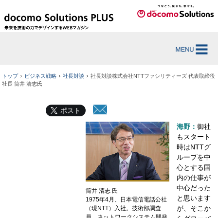
トップ
ビジネス戦略
社長対談
社長対談株式会社NTTファシリティーズ 代表取締役
社長 筒井 清志氏
ポスト
海野：
御社
もスタート
時はNTTグ
ループを中
心とする国
内の仕事が
中心だった
筒井 清志 氏
と思います
1975年4月、日本電信電話公社
が、そこか
（現NTT）入社。技術部調査
員、ネットワークシステム開発