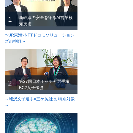
新幹線の安全を守るAI営巣検
1
知技術
〜JR東海×NTTドコモソリューション
ズの挑戦〜
第27回日本ボッチャ選手権
2
BC2女子優勝
～蛯沢文子選手×三ケ尻社長 特別対談
～