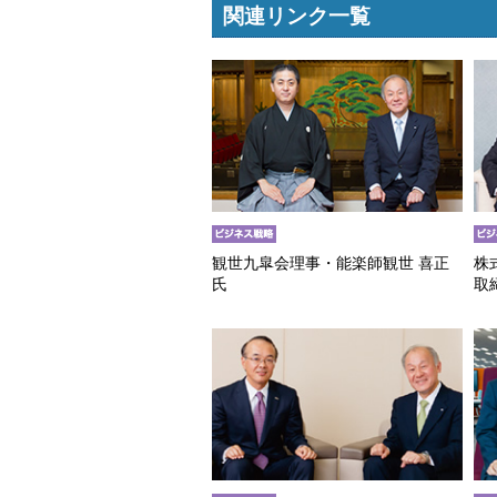
関連リンク一覧
観世九皐会理事・能楽師観世 喜正
株
氏
取