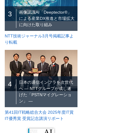
画像認識AI「Deeptector®」
3
による産業DX推進と市場拡大
に向けた取り組み
NTT技術ジャーナル3月号掲載記事よ
り転載
日本の通信インフラを次世代
4
へ ― NTTグループが成し遂
げた「PSTNマイグレーショ
ン」 ―
第41回IT戦略総合大会 2025年度IT賞
IT優秀賞 受賞記念講演リポート