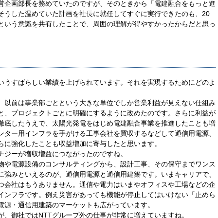
営企画部長を務めていたのですが、そのときから「電建融合をもっと進
そうした温めていた計画を社長に就任してすぐに実行できたのも、20
という意識を共有したことで、周囲の理解が得やすかったからだと思っ
いうすばらしい業績を上げられています。それを実現するためにどのよ
。
。以前は事業部ごとという大きな単位でしか営業利益が見えない仕組み
と、プロジェクトごとに明確にするように改めたのです。さらに利益が
徹底したうえで、太陽光発電をはじめ電建融合事業を推進したことも増
ンター用インフラを手がける工事会社を買収するなどして通信用電源、
らに強化したことも収益増加に寄与したと思います。
ナジーが増収増益につながったのですね。
物や電源設備のコンサルティングから、設計工事、その保守までワンス
に強みといえるのが、通信用電源と通信用建築です。いまキャリアで、
つ会社はもうありません。通信や電力はいまやオフィスや工場などの企
インフラです。例え災害があっても機能が停止してはいけない「止めら
電源・通信用建築のマーケットも広がっています。
が、御社ではNTTグループ外の仕事が非常に増えていますね。