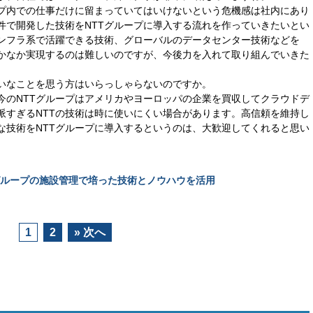
ープ内での仕事だけに留まっていてはいけないという危機感は社内にあり
件で開発した技術をNTTグループに導入する流れを作っていきたいとい
ンフラ系で活躍できる技術、グローバルのデータセンター技術などを
なかなか実現するのは難しいのですが、今後力を入れて取り組んでいきた
いなことを思う方はいらっしゃらないのですか。
今のNTTグループはアメリカやヨーロッパの企業を買収してクラウドデ
派すぎるNTTの技術は時に使いにくい場合があります。高信頼を維持し
な技術をNTTグループに導入するというのは、大歓迎してくれると思い
グループの施設管理で培った技術とノウハウを活用
1
2
» 次へ