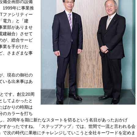
設備企画部の設備
1999年に事業推
Tファシリティー
「電力」と「建
事業部がありませ
電建融合）させて
のが、総合サービ
事業を手がけた
ど、さまざまな事
が、現在の御社の
ている出来事はあ
とです。創立20周
としてよかったと
たばかりの時期は
分のカラーを打ち
し、20周年を期に新たなスタートを切るという名目があったおかげ
やすかったですね。「ステップアップ」では、世間で一流と言われる会
」で次の時代に果敢にチャレンジしていこうと全社キーワードを定めま