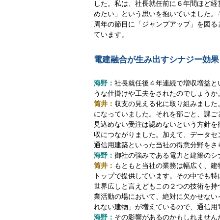
した。私は、社長就任前に６年間ほど経
めたい」という思いを抱いていました。
周年の節目に「ジャンプアップ」を図る
ています。
電建融合が生み出すシナジー効果
海野：
社長就任後４年連続で増収増益と
うな仕掛けや工夫をされたのでしょうか
筒井：
収支の見える化に取り組みました
になっていました。それを部ごと、課ご
見込めない受注は認めないという方針を
収につながりました。加えて、データセ
通信用建築といった当社の得意分野をさ
海野：
御社の強みである電力と建築のシ
筒井：
もともと当社の業務は幅広く、建
トップで提供しています。その中でも特
世界広しと言えどもこの２つの技術を持
業活動の場において、絶対に欠かせない
れない建物」が増えているので、通信用
海野：
その影響があるのかもしれません