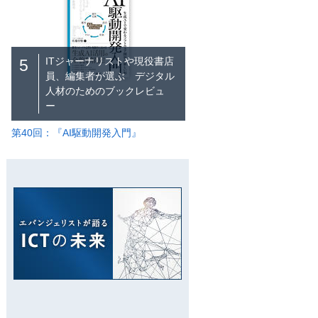
ITジャーナリストや現役書店
5
員、編集者が選ぶ デジタル
人材のためのブックレビュ
ー
第40回：『AI駆動開発入門』