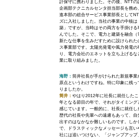
計保守に携わりました。その後、NTTの
企画部テクニカルセンタ担当部長を務め、
進本部の総合サービス事業部長としてNT
ズに入社しました。当社の事業の中核は
築」ですが、当時はその両方を手掛ける
んでした。そこで、電力と建築を融合（
新たな仕事を生みだすために設けられた
ス事業部です。太陽光発電や風力発電の
り、電力会社のエネットを立ち上げるな
業に取り組みました。
海野：
筒井社長が手がけられた新規事業
原点というわけですね。特に印象に残っ
りましたか。
筒井：
やはり2012年に社長に就任したこ
年となる節目の年で、それがタイミング
感じています。一般的に、社長に就任し
歴代の社長や先輩への遠慮もあって、自
出すのはなかなか難しいものです。しか
で、ドラスティックなメッセージも言い
社には追いつけない、「ジャンプアップ