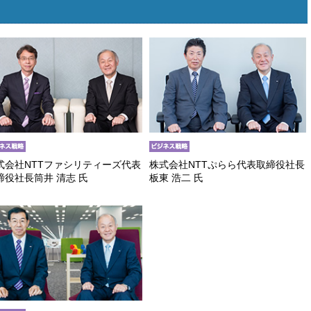
式会社NTTファシリティーズ代表
株式会社NTTぷらら代表取締役社長
締役社長筒井 清志 氏
板東 浩二 氏