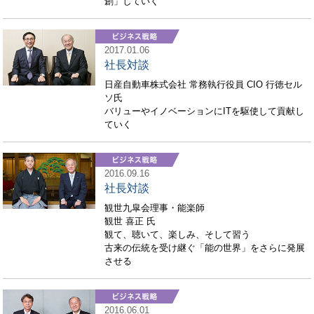
創」していく
2017.01.06
社長対談
日産自動車株式会社 常務執行役員 CIO 行徳セル
ソ氏
バリューやイノベーションにITを駆使して貢献し
ていく
2016.09.16
社長対談
観世九皐会理事・能楽師
観世 喜正 氏
観て、聴いて、楽しみ、そして習う
古来の伝統を受け継ぐ「能の世界」をさらに発展
させる
2016.06.01