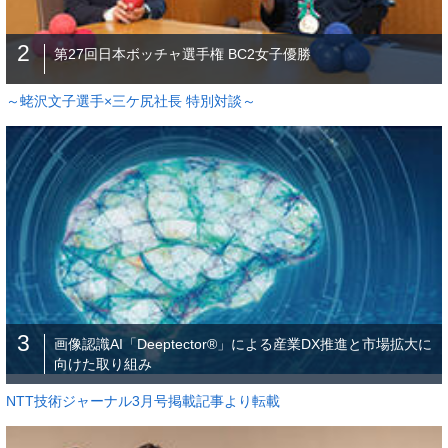
2
第27回日本ボッチャ選手権 BC2女子優勝
～蛯沢文子選手×三ケ尻社長 特別対談～
3
画像認識AI「Deeptector®」による産業DX推進と市場拡大に
向けた取り組み
NTT技術ジャーナル3月号掲載記事より転載