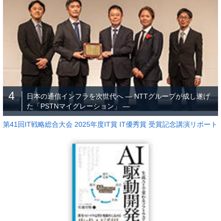
4
日本の通信インフラを次世代へ ― NTTグループが成し遂げ
た「PSTNマイグレーション」 ―
第41回IT戦略総合大会 2025年度IT賞 IT優秀賞 受賞記念講演リポート