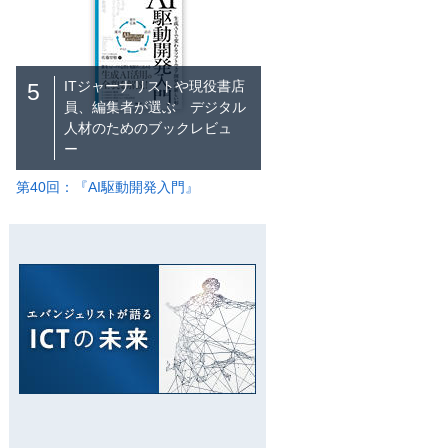
ITジャーナリストや現役書店
5
員、編集者が選ぶ デジタル
人材のためのブックレビュ
ー
第40回：『AI駆動開発入門』