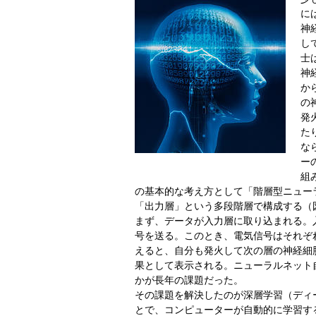
に
神
し
士
神
か
の
発
た
な
ー
組
の基本的な考え方として「階層型ニュー
「出力層」という多段階層で構成する（
まず、データが入力層に取り込まれる。
号を送る。このとき、電気信号はそれぞ
えると、自分も発火して次の層の神経細
果として表示される。ニューラルネット
かが長年の課題だった。
その課題を解決したのが深層学習（ディ
とで、コンピューターが自動的に学習す