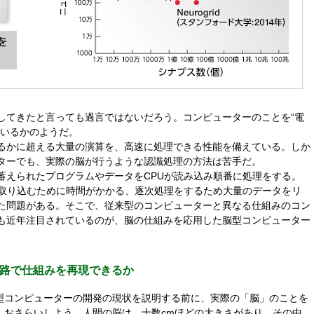
してきたと言っても過言ではないだろう。コンピューターのことを“電
ているかのようだ。
るかに超える大量の演算を、高速に処理できる性能を備えている。しか
ターでも、実際の脳が行うような認識処理の方法は苦手だ。
蓄えられたプログラムやデータをCPUが読み込み順番に処理をする。
に取り込むために時間がかかる、逐次処理をするため大量のデータをリ
た問題がある。そこで、従来型のコンピューターと異なる仕組みのコン
も近年注目されているのが、脳の仕組みを応用した脳型コンピューター
路で仕組みを再現できるか
型コンピューターの開発の現状を説明する前に、実際の「脳」のことを
しおさらいしよう。人間の脳は、十数cmほどの大きさがあり、その中