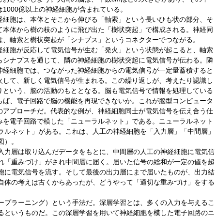
は1000億以上の神経細胞が含まれている。
経細胞は、本体とそこから伸びる「軸索」という長いひも状の部分、そ
て本体から樹の枝のように飛び出た「樹状突起」で構成される。神経同
は、軸索と樹状突起が「シナプス」というコネクターでつながる。
経細胞が反応して電気信号が生む「発火」という状態が起こると、軸索
らシナプスを通じて、隣の神経細胞の樹状突起に電気信号が伝わる。隣
神経細胞では、つながった神経細胞からの電気信号が一定量蓄積すると
火して、新しく電気信号が生まれる。この繰り返しが、考えたり認識し
りという、脳の活動のもととなる。脳も電気信号で情報を処理している
らば、電子回路で脳の機能を再現できないか。これが脳型コンピュータ
のアプローチだ。代表的な例が、神経細胞同士が電気信号を伝え合う仕
みを電子回路で模した「ニューラルネット」である。ニューラルネット
ラルネット」がある。これは、人工の神経細胞を「入力層」「中間層」
図）。
入力層は取り込んだデータをもとに、中間層の人工の神経細胞に電気信
れ「重みづけ」がされ中間層に届く。届いた信号の総和が一定の値を超
胞に電気信号を流す。そして最後の出力層にまで届いたものが、出力結
自体の考えは古くからあったが、どうやって「適切な重みづけ」をする
ープラーニング）という手法だ。深層学習とは、多くの入力を与えるこ
るというものだ。この深層学習を用いて神経細胞を模した電子回路のニ