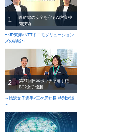
新幹線の安全を守るAI営巣検
1
知技術
〜JR東海×NTTドコモソリューション
ズの挑戦〜
第27回日本ボッチャ選手権
2
BC2女子優勝
～蛯沢文子選手×三ケ尻社長 特別対談
～