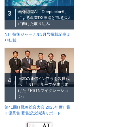
画像認識AI「Deeptector®」
3
による産業DX推進と市場拡大
に向けた取り組み
NTT技術ジャーナル3月号掲載記事よ
り転載
日本の通信インフラを次世代
4
へ ― NTTグループが成し遂
げた「PSTNマイグレーショ
ン」 ―
第41回IT戦略総合大会 2025年度IT賞
IT優秀賞 受賞記念講演リポート