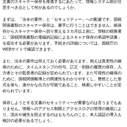
文書のスキャナー保存を推進するにあたって、情報システム部が注
意すべき点として何があるのでしょうか。
まずは、「法令の要件」と「セキュリティー」への配慮です。国税
関係書類のスキャナー保存は、勝手に行うことはできません。紙保
存からスキャナー保存へ切り替える３カ月以上前に、管轄の税務署
に「国税関係書類の電磁的記録によるスキャナ保存の承認申請書」
を提出する必要があります。手続きの詳細については、国税庁の
WEBサイトで確認できます。
また、法令の要件は抑えておく必要があります。例えば真実性の確
保のために、タイムスタンプの付与、訂正・削除の履歴の保存、入
力者とその監督者の記録が定められています。また可視性の確保の
ために、国税関係帳簿との関連性をわかりやすくし、整然とした形
式を保ち、速やかな出力が可能であること、検索しやすいことが定
められています。
保存しようとする文書のセキュリティーが重要なのは言うまでもあ
りません。情報へのアクセス制限とアクセスログの管理の徹底によ
り、流出や滅失を防止するのはもちろんのこと、本人認証の導入も
検討の必要があるでしょう。