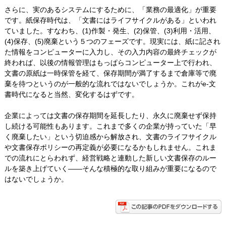
さらに、実のあるシステムにするために、「業務の最適化」が重要
です。紙保存時代は、「文書にはライフサイクルがある」といわれ
ていました。すなわち、(1)作製・発生、(2)保管、(3)利用・活用、
(4)保存、(5)廃棄という５つのフェーズです。現実には、紙に記され
た情報をコンピューターに入力し、その入力内容の最終チェックが
終われば、以後の情報管理はもっぱらコンピューター上で行われ、
文書の原紙は一時保管を経て、保存期間が満了するまで倉庫等で廃
棄を待つというのが一般的な流れではないでしょうか。これがe-文
書時代になると当然、変化するはずです。
企業によっては文書の保存期間を延長したり、永久に廃棄せず保持
し続ける可能性もあります。これまで多くの企業が持っていた「早
く廃棄したい」という切迫感から解放され、文書のライフサイクル
や文書保存ポリシーの再定義が必要になるかもしれません。これま
での流れにとらわれず、経営戦略と連動した新しい文書保存のルー
ルを築き上げていく――そんな積極的な取り組みが重要になるので
はないでしょうか。