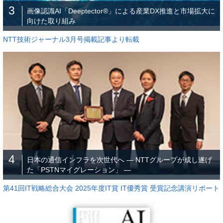
3
画像認識AI「Deeptector®」による産業DX推進と市場拡大に
向けた取り組み
NTT技術ジャーナル3月号掲載記事より転載
4
日本の通信インフラを次世代へ ― NTTグループが成し遂げ
た「PSTNマイグレーション」 ―
第41回IT戦略総合大会 2025年度IT賞 IT優秀賞 受賞記念講演リポート