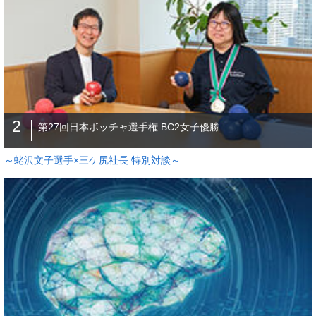
2
第27回日本ボッチャ選手権 BC2女子優勝
～蛯沢文子選手×三ケ尻社長 特別対談～