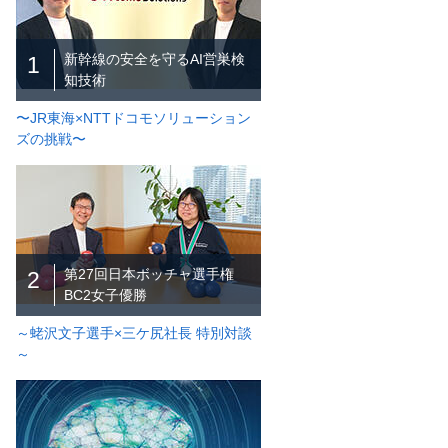
新幹線の安全を守るAI営巣検
1
知技術
〜JR東海×NTTドコモソリューション
ズの挑戦〜
第27回日本ボッチャ選手権
2
BC2女子優勝
～蛯沢文子選手×三ケ尻社長 特別対談
～