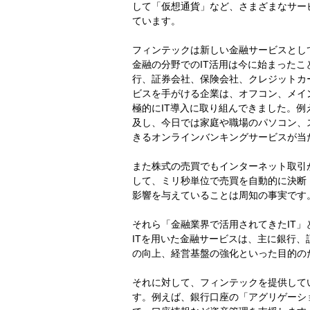
して「仮想通貨」など、さまざまなサー
ています。
フィンテックは新しい金融サービスとし
金融の分野でのIT活用は今に始まったこ
行、証券会社、保険会社、クレジットカ
ビスを手がける企業は、オフコン、メイ
極的にIT導入に取り組んできました。例
及し、今日では家庭や職場のパソコン、
きるオンラインバンキングサービスが当
また株式の売買でもインターネット取引
して、ミリ秒単位で売買を自動的に決断
影響を与えていることは周知の事実です
それら「金融業界で活用されてきたIT
ITを用いた金融サービスは、主に銀行
の向上、経営基盤の強化といった目的の
それに対して、フィンテックを提供して
す。例えば、銀行口座の「アグリゲーシ