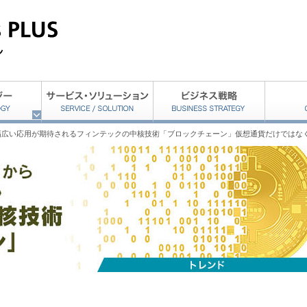
幅広い応用が期待されるフィンテックの中核技術「ブロックチェーン」仮想通貨だけではな