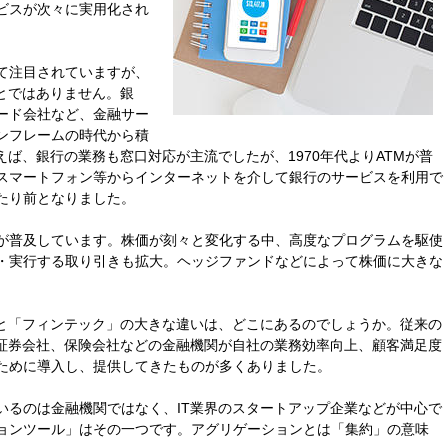
ビスが次々に実用化され
て注目されていますが、
とではありません。銀
ード会社など、金融サー
ンフレームの時代から積
えば、銀行の業務も窓口対応が主流でしたが、1970年代よりATMが普
スマートフォン等からインターネットを介して銀行のサービスを利用で
たり前となりました。
が普及しています。株価が刻々と変化する中、高度なプログラムを駆使
・実行する取り引きも拡大。ヘッジファンドなどによって株価に大きな
。
」と「フィンテック」の大きな違いは、どこにあるのでしょうか。従来の
、証券会社、保険会社などの金融機関が自社の業務効率向上、顧客満足度
ために導入し、提供してきたものが多くありました。
いるのは金融機関ではなく、IT業界のスタートアップ企業などが中心で
ョンツール」はその一つです。アグリゲーションとは「集約」の意味