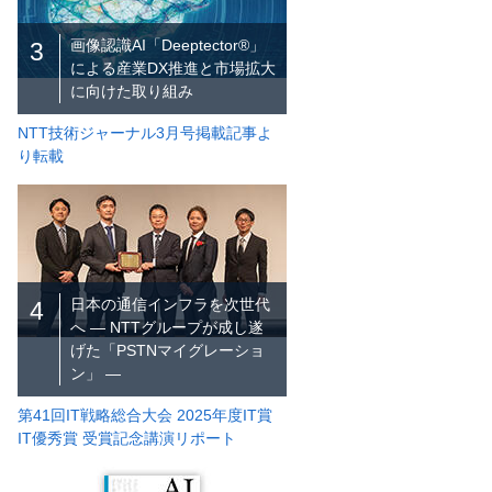
画像認識AI「Deeptector®」
3
による産業DX推進と市場拡大
に向けた取り組み
NTT技術ジャーナル3月号掲載記事よ
り転載
日本の通信インフラを次世代
4
へ ― NTTグループが成し遂
げた「PSTNマイグレーショ
ン」 ―
第41回IT戦略総合大会 2025年度IT賞
IT優秀賞 受賞記念講演リポート