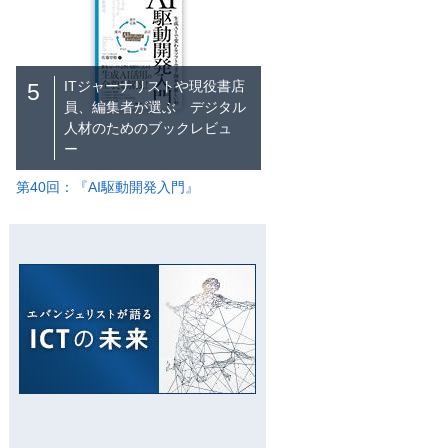
ITジャーナリストや現役書店
5
員、編集者が選ぶ デジタル
人材のためのブックレビュ
ー
第40回：『AI駆動開発入門』