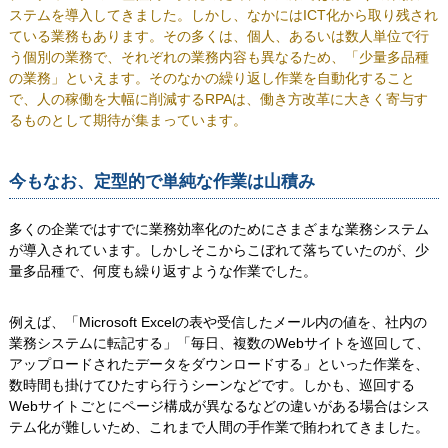
ステムを導入してきました。しかし、なかにはICT化から取り残され
ている業務もあります。その多くは、個人、あるいは数人単位で行
う個別の業務で、それぞれの業務内容も異なるため、「少量多品種
の業務」といえます。そのなかの繰り返し作業を自動化すること
で、人の稼働を大幅に削減するRPAは、働き方改革に大きく寄与す
るものとして期待が集まっています。
今もなお、定型的で単純な作業は山積み
多くの企業ではすでに業務効率化のためにさまざまな業務システム
が導入されています。しかしそこからこぼれて落ちていたのが、少
量多品種で、何度も繰り返すような作業でした。
例えば、「Microsoft Excelの表や受信したメール内の値を、社内の
業務システムに転記する」「毎日、複数のWebサイトを巡回して、
アップロードされたデータをダウンロードする」といった作業を、
数時間も掛けてひたすら行うシーンなどです。しかも、巡回する
Webサイトごとにページ構成が異なるなどの違いがある場合はシス
テム化が難しいため、これまで人間の手作業で賄われてきました。