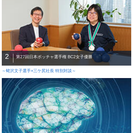
2
第27回日本ボッチャ選手権 BC2女子優勝
～蛯沢文子選手×三ケ尻社長 特別対談～