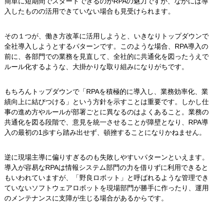
簡単に短期間でスタートできるのがRPAの魅力ですが、なかには導
入したものの活用できていない場合も見受けられます。
その１つが、働き方改革に活用しようと、いきなりトップダウンで
全社導入しようとするパターンです。このような場合、RPA導入の
前に、各部門での業務を見直して、全社的に共通化を図ったうえで
ルール化するような、大掛かりな取り組みになりがちです。
もちろんトップダウンで「RPAを積極的に導入し、業務効率化、業
績向上に結びつける」という方針を示すことは重要です。しかし仕
事の進め方やルールが部署ごとに異なるのはよくあること。業務の
共通化を図る段階で、意見を統一させることが障壁となり、RPA導
入の最初の1歩すら踏み出せず、頓挫することになりかねません。
逆に現場主導に偏りすぎるのも失敗しやすいパターンといえます。
導入が容易なRPAは情報システム部門の力を借りずに利用できると
もいわれていますが、「野良ロボット」と呼ばれるような管理でき
ていないソフトウェアロボットを現場部門が勝手に作ったり、運用
のメンテナンスに支障が生じる場合があるからです。