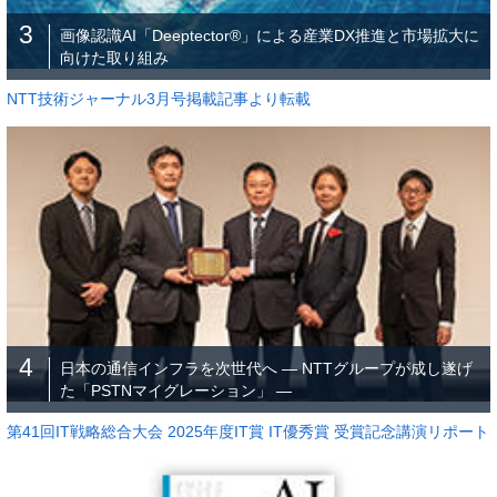
3
画像認識AI「Deeptector®」による産業DX推進と市場拡大に
向けた取り組み
NTT技術ジャーナル3月号掲載記事より転載
4
日本の通信インフラを次世代へ ― NTTグループが成し遂げ
た「PSTNマイグレーション」 ―
第41回IT戦略総合大会 2025年度IT賞 IT優秀賞 受賞記念講演リポート