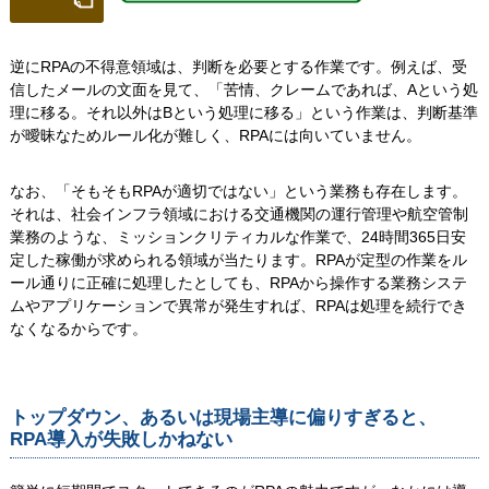
逆にRPAの不得意領域は、判断を必要とする作業です。例えば、受
信したメールの文面を見て、「苦情、クレームであれば、Aという処
理に移る。それ以外はBという処理に移る」という作業は、判断基準
が曖昧なためルール化が難しく、RPAには向いていません。
なお、「そもそもRPAが適切ではない」という業務も存在します。
それは、社会インフラ領域における交通機関の運行管理や航空管制
業務のような、ミッションクリティカルな作業で、24時間365日安
定した稼働が求められる領域が当たります。RPAが定型の作業をル
ール通りに正確に処理したとしても、RPAから操作する業務システ
ムやアプリケーションで異常が発生すれば、RPAは処理を続行でき
なくなるからです。
トップダウン、あるいは現場主導に偏りすぎると、
RPA導入が失敗しかねない