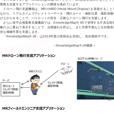
業務を支援するアプリケーションの開発を進めています。
ドローン飛行支援機能は、MRのHMD (Head Mount Display) を装着す
ながら、リアルタイムでテレメトリーデータ・飛行ルート・撮影位置・撮影画像
び上がらせることで、パイロットの安全・正確なドローン飛行を支援します。
さらに保守点検業務支援機能では、KnowledgeMap® 4Dで管理する不具合
象の上に重ねて表示することで、点検漏れを抑止し、また作業手順などを自動表
全な補修作業を支援します。
「KnowledgeMap® xR」は2019年度の実用化を目指し、現在開発中です。
＜KnowledgeMap® xR概要＞