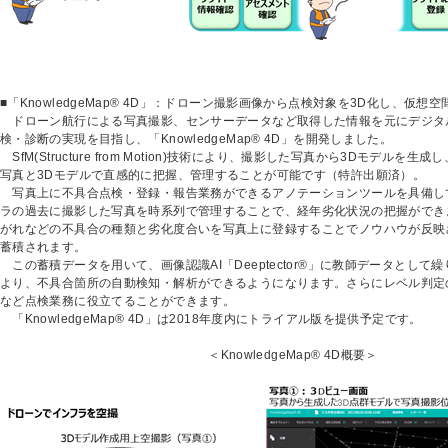
■「KnowledgeMap® 4D」：ドローン撮影画像から点検対象を3D化し、仮
ドローン航行による写真撮影、センサーデータなど取得した情報を元にデジタ
検・診断の実現を目指し、「KnowledgeMap® 4D」を開発しました。
SfM(Structure from Motion)技術により、撮影した写真から3Dモデルを
写真と3Dモデルで直感的に把握、管理することが可能です（特許出願済）。
写真上に不具合点検・登録・報告業務ができるアノテーションツールを具備し
ラの過去に撮影した写真を時系列で管理することで、経年劣化状況の把握ができ
がれなどの不具合の種類と劣化度合いを写真上に登録することでノウハウが反映
蓄積されます。
この蓄積データを用いて、画像認識AI「Deeptector®」に教師データとして
より、不具合箇所の自動検知・解析ができるようになります。さらにレベル判定
など点検業務に役立てることができます。
「KnowledgeMap® 4D」は2018年度内にトライアル版を提供予定です。
＜KnowledgeMap® 4D概要＞