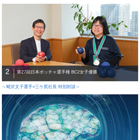
2
第27回日本ボッチャ選手権 BC2女子優勝
～蛯沢文子選手×三ケ尻社長 特別対談～