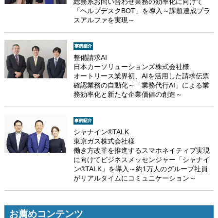
総務系お問い合わせ業務の効率化に向けて
「ヘルプデスクBOT」を導入～課題達成プラ
スアルファを実現～
整備請求AI
日本カーソリューションズ株式会社様
オートリース業界初、AIを活用した請求伝票
確認業務の自動化～「業務代行AI」による業
務効率化と新たな企業価値の創造～
シャナイン®TALK
東京ガス株式会社様
働き方改革を推進するスマホネイティブ実現
に向けてビジネスメッセンジャー「シャナイ
ン®TALK」を導入～約1万人のグループ社員
がリアルタイムにコミュニケーション～
お薦めコンテンツ