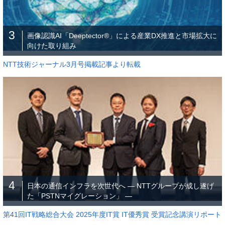
3
画像認識AI「Deeptector®」による産業DX推進と市場拡大に
向けた取り組み
NTT技術ジャーナル3月号掲載記事より転載
4
日本の通信インフラを次世代へ ― NTTグループが成し遂げ
た「PSTNマイグレーション」 ―
第41回IT戦略総合大会 2025年度IT賞 IT優秀賞 受賞記念講演リポート