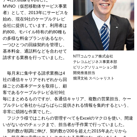
MVNO（仮想移動体サービス事業
者）として、2013年にサービスを
始め、現在9社のケーブルテレビ
会社に提供しています。利用者は
約800。モバイル特有の約80種も
の多様な料金プランがあるなか、
一つひとつの回線契約を管理し、
基本料金、通話料などを合わせて
NTTコムウェア株式会社
請求する業務を行っていました。
テレコムビジネス事業本部
ビリングソリューション部
毎月末に集中する請求業務は4
開発推進担当
畑澤文祐 スペシャリスト
社の通信キャリアそれぞれから回
線ごとの基本データを取得し、顧
客であるケーブルテレビ会社9社
毎にまとめるものですが、各通信キャリア、複数の営業担当、ケー
ブルテレビ各社からばらばらに提供される情報を集約するという、
非常に煩雑な作業でした。
フジクラ様ではこれらの管理すべてをExcelのマクロを使い、間違
いがないかのチェックまで、担当者が手作業で行っていました。
契約数が順調に伸び、契約数が200を超えた2015年あたりから