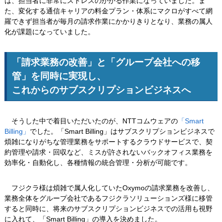
は、担当者に非常にストレスのかかる作業になっていました。ま
た、変化する通信キャリアの料金プラン・体系にマクロがすべて網
羅できず担当者が毎月の請求作業にかかりきりとなり、業務の属人
化が課題になっていました。
「請求業務の改善」と「グループ会社への移
管」を同時に実現し、
これからのサブスクリプションビジネスへ
そうした中で着目いただいたのが、NTTコムウェアの
「Smart
Billing」
でした。「Smart Billing」はサブスクリプションビジネスで
煩雑になりがちな管理業務をサポートするクラウドサービスで、契
約管理や請求・回収など、ミスが許されないバックオフィス業務を
効率化・自動化し、各種情報の統合管理・分析が可能です。
フジクラ様は煩雑で属人化していたOxymoの請求業務を改善し、
業務全体をグループ会社であるフジクラソリューションズ様に移管
すると同時に、将来のサブスクリプションビジネスでの活用も視野
に入れて、「Smart Billing」の導入を決めました。