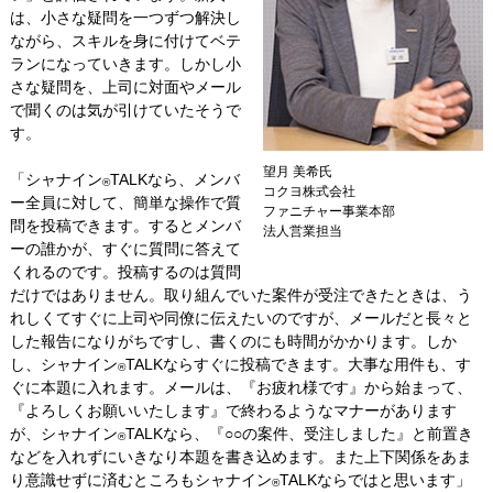
は、小さな疑問を一つずつ解決し
ながら、スキルを身に付けてベテ
ランになっていきます。しかし小
さな疑問を、上司に対面やメール
で聞くのは気が引けていたそうで
す。
望月 美希氏
「シャナイン
TALKなら、メンバ
®
コクヨ株式会社
ー全員に対して、簡単な操作で質
ファニチャー事業本部
問を投稿できます。するとメンバ
法人営業担当
ーの誰かが、すぐに質問に答えて
くれるのです。投稿するのは質問
だけではありません。取り組んでいた案件が受注できたときは、う
れしくてすぐに上司や同僚に伝えたいのですが、メールだと長々と
した報告になりがちですし、書くのにも時間がかかります。しか
し、シャナイン
TALKならすぐに投稿できます。大事な用件も、す
®
ぐに本題に入れます。メールは、『お疲れ様です』から始まって、
『よろしくお願いいたします』で終わるようなマナーがあります
が、シャナイン
TALKなら、『○○の案件、受注しました』と前置き
®
などを入れずにいきなり本題を書き込めます。また上下関係をあま
り意識せずに済むところもシャナイン
TALKならではと思います」
®