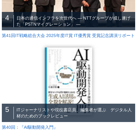
4
日本の通信インフラを次世代へ ― NTTグループが成し遂げ
た「PSTNマイグレーション」 ―
第41回IT戦略総合大会 2025年度IT賞 IT優秀賞 受賞記念講演リポート
5
ITジャーナリストや現役書店員、編集者が選ぶ デジタル人
材のためのブックレビュー
第40回：『AI駆動開発入門』