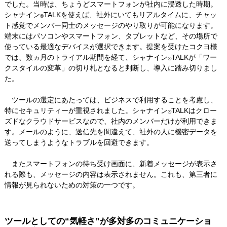
でした。当時は、ちょうどスマートフォンが社内に浸透した時期。
シャナイン
TALKを使えば、社外にいてもリアルタイムに、チャッ
®
ト感覚でメンバー同士のメッセージのやり取りが可能になります。
端末にはパソコンやスマートフォン、タブレットなど、その場所で
使っている最適なデバイスが選択できます。提案を受けたコクヨ様
では、数ヵ月のトライアル期間を経て、シャナイン
TALKが「ワー
®
クスタイルの変革」の切り札となると判断し、導入に踏み切りまし
た。
ツールの選定にあたっては、ビジネスで利用することを考慮し、
特にセキュリティーが重視されました。シャナイン
TALKはクロー
®
ズドなクラウドサービスなので、社内のメンバーだけが利用できま
す。メールのように、送信先を間違えて、社外の人に機密データを
送ってしまうようなトラブルを回避できます。
またスマートフォンの待ち受け画面に、新着メッセージが表示さ
れる際も、メッセージの内容は表示されません。これも、第三者に
情報が見られないための対策の一つです。
ツールとしての“気軽さ”が多対多のコミュニケーショ