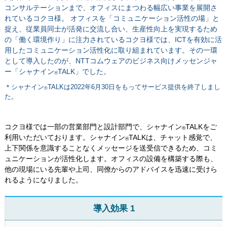
コンサルテーションまで、オフィスにまつわる幅広い事業を展開さ
れているコクヨ様。 オフィスを「コミュニケーション活性の場」と
捉え、従業員同士が活発に交流し合い、生産性向上を実現するため
の「働く環境作り」に注力されているコクヨ様では、ICTを有効に活
用したコミュニケーション活性化に取り組まれています。その一環
として導入したのが、NTTコムウェアのビジネス向けメッセンジャ
ー「シャナイン
TALK」でした。
®
＊シャナイン
TALKは2022年6月30日をもってサービス提供を終了しまし
®
た。
コクヨ様では一部の営業部門と設計部門で、シャナイン
TALKをご
®
利用いただいております。シャナイン
TALKは、チャット感覚で、
®
上下関係を意識することなくメッセージを送受信できるため、コミ
ュニケーションが活性化します。オフィスの設備を構築する際も、
他の現場にいる先輩や上司、同僚からのアドバイスを迅速に受けら
れるようになりました。
導入効果 1