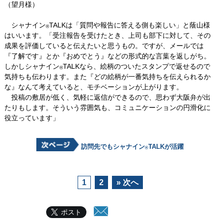
（望月様）
シャナイン
TALKは「質問や報告に答える側も楽しい」と蔭山様
®
はいいます。「受注報告を受けたとき、上司も部下に対して、その
成果を評価していると伝えたいと思うもの。ですが、メールでは
『了解です』とか『おめでとう』などの形式的な言葉を返しがち。
しかしシャナイン
TALKなら、絵柄のついたスタンプで返せるので
®
気持ちも伝わります。また『どの絵柄が一番気持ちを伝えられるか
な』なんて考えていると、モチベーションが上がります。
投稿の敷居が低く、気軽に返信ができるので、思わず大阪弁が出
たりもします。そういう雰囲気も、コミュニケーションの円滑化に
役立っています」
訪問先でもシャナイン
TALKが活躍
®
1
2
» 次へ
ポスト