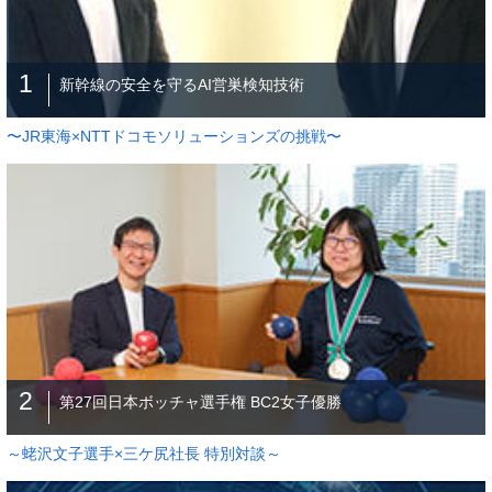
1
新幹線の安全を守るAI営巣検知技術
〜JR東海×NTTドコモソリューションズの挑戦〜
2
第27回日本ボッチャ選手権 BC2女子優勝
～蛯沢文子選手×三ケ尻社長 特別対談～