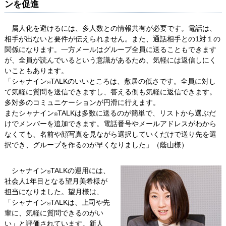
ンを促進
属人化を避けるには、多人数との情報共有が必要です。電話は、
相手が出ないと要件が伝えられません。また、通話相手との1対１の
関係になります。一方メールはグループ全員に送ることもできます
が、全員が読んでいるという意識があるため、気軽には返信しにく
いこともあります。
「シャナイン
TALKのいいところは、敷居の低さです。全員に対し
®
て気軽に質問を送信できますし、答える側も気軽に返信できます。
多対多のコミュニケーションが円滑に行えます。
またシャナイン
TALKは多数に送るのが簡単で、リストから選ぶだ
®
けでメンバーを追加できます。電話番号やメールアドレスがわから
なくても、名前や顔写真を見ながら選択していくだけで送り先を選
択でき、グループを作るのが早くなりました」（蔭山様）
シャナイン
TALKの運用には、
®
社会人1年目となる望月美希様が
担当になりました。望月様は、
「シャナイン
TALKは、上司や先
®
輩に、気軽に質問できるのがい
い」と評価されています。新人