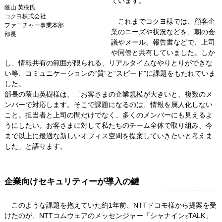
ています。
蔭山 英樹氏
コクヨ株式会社
これまでコクヨ様では、顧客企
ファニチャー事業本部
業のニーズや状況などを、朝の会
部長
議やメール、報告書などで、上司
や同僚と共有していました。しか
し、情報共有の範囲が限られる、リアルタイムなやりとりができな
い等、コミュニケーションの“質”と“スピード”に課題をもたれていま
した。
部長の蔭山英樹様は、「お客さまの企業規模が大きいと、複数のメ
ンバーで対応します。そこで課題になるのは、情報を属人化しない
こと。担当者と上司の間だけでなく、多くのメンバーにも見えるよ
うにしたい。お客さまに対して私たちのチーム全体で取り組み、今
まで以上に最適な新しいオフィス空間を提案していきたいと考えま
した」と語ります。
企業向けセキュリティーが導入の鍵
このような課題を抱えていた約1年前、NTTドコモ様から提案を受
けたのが、NTTコムウェアのメッセンジャー「シャナイン
TALK」
®