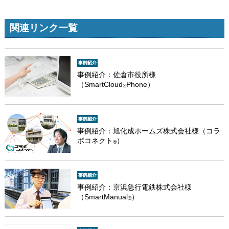
関連リンク一覧
事例紹介：佐倉市役所様
（SmartCloud
Phone）
®
事例紹介：旭化成ホームズ株式会社様（コラ
ボコネクト
）
®
事例紹介：京浜急行電鉄株式会社様
（SmartManual
）
®