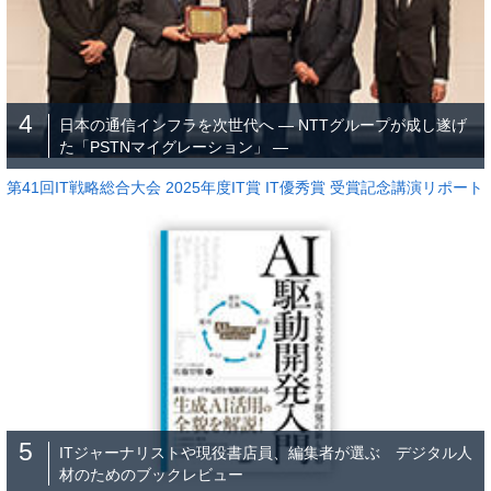
4
日本の通信インフラを次世代へ ― NTTグループが成し遂げ
た「PSTNマイグレーション」 ―
第41回IT戦略総合大会 2025年度IT賞 IT優秀賞 受賞記念講演リポート
5
ITジャーナリストや現役書店員、編集者が選ぶ デジタル人
材のためのブックレビュー