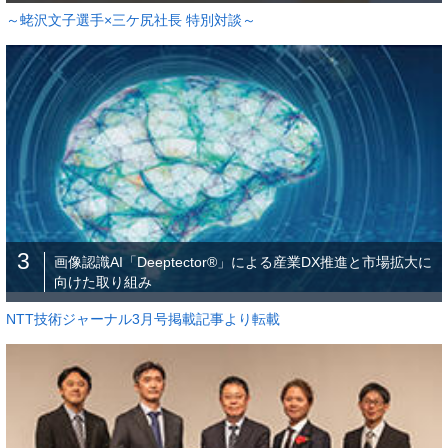
～蛯沢文子選手×三ケ尻社長 特別対談～
3
画像認識AI「Deeptector®」による産業DX推進と市場拡大に
向けた取り組み
NTT技術ジャーナル3月号掲載記事より転載