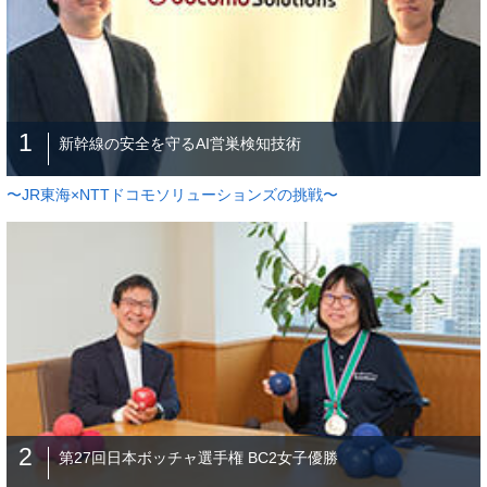
1
新幹線の安全を守るAI営巣検知技術
〜JR東海×NTTドコモソリューションズの挑戦〜
2
第27回日本ボッチャ選手権 BC2女子優勝