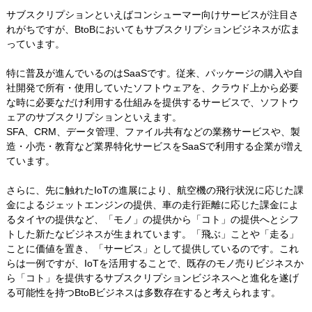
サブスクリプションといえばコンシューマー向けサービスが注目さ
れがちですが、BtoBにおいてもサブスクリプションビジネスが広ま
っています。
特に普及が進んでいるのはSaaSです。従来、パッケージの購入や自
社開発で所有・使用していたソフトウェアを、クラウド上から必要
な時に必要なだけ利用する仕組みを提供するサービスで、ソフトウ
ェアのサブスクリプションといえます。
SFA、CRM、データ管理、ファイル共有などの業務サービスや、製
造・小売・教育など業界特化サービスをSaaSで利用する企業が増え
ています。
さらに、先に触れたIoTの進展により、航空機の飛行状況に応じた課
金によるジェットエンジンの提供、車の走行距離に応じた課金によ
るタイヤの提供など、「モノ」の提供から「コト」の提供へとシフ
トした新たなビジネスが生まれています。「飛ぶ」ことや「走る」
ことに価値を置き、「サービス」として提供しているのです。これ
らは一例ですが、IoTを活用することで、既存のモノ売りビジネスか
ら「コト」を提供するサブスクリプションビジネスへと進化を遂げ
る可能性を持つBtoBビジネスは多数存在すると考えられます。