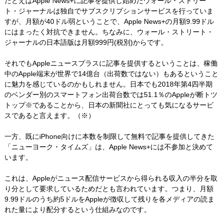
たとえばApple News+に記事を提供し始めたウォール・ストリー
ト・ジャーナルは独自でサブスクリプションサービスを行っていま
すが、月額が40ドル弱ということで、Apple News+の月額9.99ドル
にはまったく対抗できません。ちなみに、ウォール・ストリート・
ジャーナルの日本語版は月額999円(税別)からです。
それでもAppleニュースプラスに記事を提供するということは、稼働
中のApple端末が世界で14億台（出荷数ではない）もあるということ
に魅力を感じているのかもしれません。日本でも2018年第4四半期
のベンダー別のスマートフォン出荷台数では51.1％のAppleが断トツ
トップ※であることから、日本の新聞社にとっても気になるサービ
スであると言えます。（※）
一方、既にiPhone向けに本数を制限して無料で記事を提供してきた
「ニューヨーク・タイムズ」は、Apple News+には不参加と決めて
います。
これは、Appleがニュース配信サービスから得られる収入の半分を取
り分として要求しているためだとも言われています。つまり、月額
9.99ドルのうち約5ドルをAppleが徴収して残りを各メディアの読ま
れた量により配分するという仕組みなのです。