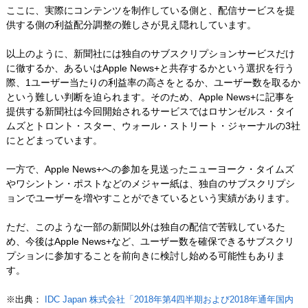
ここに、実際にコンテンツを制作している側と、配信サービスを提
供する側の利益配分調整の難しさが見え隠れしています。
以上のように、新聞社には独自のサブスクリプションサービスだけ
に徹するか、あるいはApple News+と共存するかという選択を行う
際、1ユーザー当たりの利益率の高さをとるか、ユーザー数を取るか
という難しい判断を迫られます。そのため、Apple News+に記事を
提供する新聞社は今回開始されるサービスではロサンゼルス・タイ
ムズとトロント・スター、ウォール・ストリート・ジャーナルの3社
にとどまっています。
一方で、Apple News+への参加を見送ったニューヨーク・タイムズ
やワシントン・ポストなどのメジャー紙は、独自のサブスクリプシ
ョンでユーザーを増やすことができているという実績があります。
ただ、このような一部の新聞以外は独自の配信で苦戦しているた
め、今後はApple News+など、ユーザー数を確保できるサブスクリ
プションに参加することを前向きに検討し始める可能性もありま
す。
※出典：
IDC Japan 株式会社「2018年第4四半期および2018年通年国内