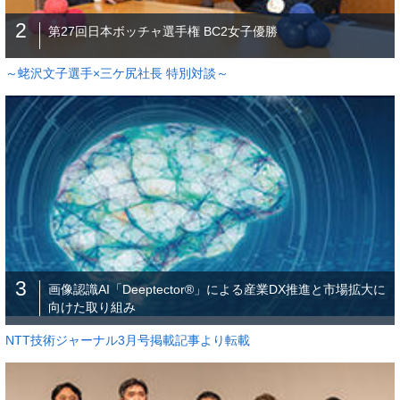
2
第27回日本ボッチャ選手権 BC2女子優勝
～蛯沢文子選手×三ケ尻社長 特別対談～
3
画像認識AI「Deeptector®」による産業DX推進と市場拡大に
向けた取り組み
NTT技術ジャーナル3月号掲載記事より転載