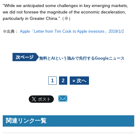
“While we anticipated some challenges in key emerging markets,
we did not foresee the magnitude of the economic deceleration,
particularly in Greater China.”（※）
※出典：
Apple「Letter from Tim Cook to Apple investors」2019/1/2
無料とAIという強みで先行するGoogleニュース
1
2
» 次へ
ポスト
関連リンク一覧