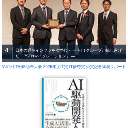
4
日本の通信インフラを次世代へ ― NTTグループが成し遂げ
た「PSTNマイグレーション」 ―
第41回IT戦略総合大会 2025年度IT賞 IT優秀賞 受賞記念講演リポート