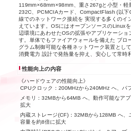
119mm×68mm×98mm、重さ267gと小型・軽量な
232C、PCMCIAカード、CompactFlash 
線でのネットワーク接続を 実現する多くのイ
えています。OSにはオープンソースのLinux
辺環境にあわせたOSの拡張やアプリケーショ
す。単体でもファイアウォールを備えた ブロ
グラム制御可能な各種ネットワーク装置とし
消費電力 設計で発熱量を抑え、安心して常時
性能向上の内容
《ハードウェアの性能向上》
CPUクロック：200MHzから240MHz へ
メモリ：32MBから64MB へ、動作可能な
拡大
内蔵ストレージ(CF)：32MBから128MB 
容量を約8倍に拡大