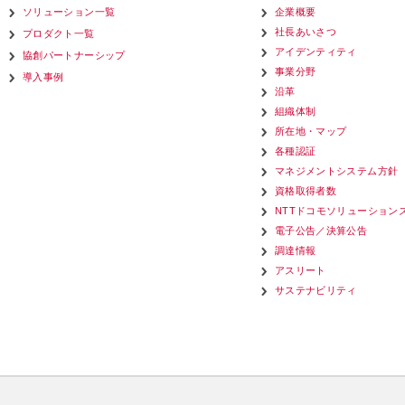
ソリューション一覧
企業概要
社長あいさつ
プロダクト一覧
アイデンティティ
協創パートナーシップ
事業分野
導入事例
沿革
組織体制
所在地・マップ
各種認証
マネジメントシステム方針
資格取得者数
NTTドコモソリューション
電子公告／決算公告
調達情報
アスリート
サステナビリティ