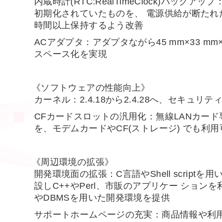
内蔵時計(RTC:RealTimeClock)バック
初期化されていたものを、 電源供給が断たれ
時間以上保持するよう改善
ACアダプタ：アダプタながら45 mm×33 mm
スペース化を実現
《ソフトウェアの性能向上》
カーネル：2.4.18から2.4.28へ、セキュリテ
CFカードスロットの汎用化：無線LANカー
を、モデムカードやCF(ストレージ) でも利
《周辺環境の拡張》
開発環境面の拡張：C言語やShell script
設しC++やPerl、市販のアプリケー ションを利用
やDBMSを用いた開発環境を提供
サポートホームページの充実：商品情報や利