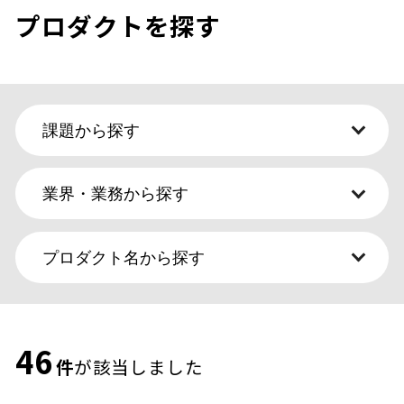
プロダクトを探す
課題から探す
業界・業務から探す
プロダクト名から探す
全て
業務を効率化したい
CXを改善したい
全て
ERP
SCM
サーバー運用・構築
46
コミュニケーション・情報共有を活性化したい
セキュリティ
データ連携基盤
件
が該当しました
セキュリティを強化したい
デジタルワークプレイス
決済
人材不足の解消をしたい