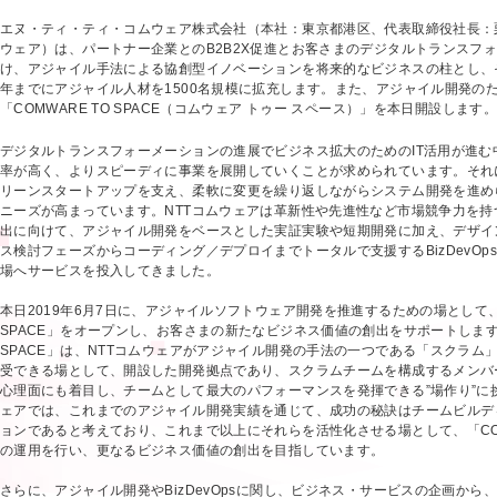
エヌ・ティ・ティ・コムウェア株式会社（本社：東京都港区、代表取締役社長：栗島
ウェア）は、パートナー企業とのB2B2X促進とお客さまのデジタルトランスフ
け、アジャイル手法による協創型イノベーションを将来的なビジネスの柱とし、そ
年までにアジャイル人材を1500名規模に拡充します。また、アジャイル開発の
「COMWARE TO SPACE（コムウェア トゥー スペース）」を本日開設します
デジタルトランスフォーメーションの進展でビジネス拡大のためのIT活用が進む
率が高く、よりスピーディに事業を展開していくことが求められています。それ
リーンスタートアップを支え、柔軟に変更を繰り返しながらシステム開発を進め
ニーズが高まっています。NTTコムウェアは革新性や先進性など市場競争力を持
出に向けて、アジャイル開発をベースとした実証実験や短期開発に加え、デザイ
ス検討フェーズからコーディング／デプロイまでトータルで支援するBizDevOp
場へサービスを投入してきました。
本日2019年6月7日に、アジャイルソフトウェア開発を推進するための場として、「
SPACE」をオープンし、お客さまの新たなビジネス価値の創出をサポートします。
SPACE」は、NTTコムウェアがアジャイル開発の手法の一つである「スクラム
受できる場として、開設した開発拠点であり、スクラムチームを構成するメンバ
心理面にも着目し、チームとして最大のパフォーマンスを発揮できる”場作り”に挑
ェアでは、これまでのアジャイル開発実績を通じて、成功の秘訣はチームビルデ
ョンであると考えており、これまで以上にそれらを活性化させる場として、「COMWA
の運用を行い、更なるビジネス価値の創出を目指しています。
さらに、アジャイル開発やBizDevOpsに関し、ビジネス・サービスの企画から