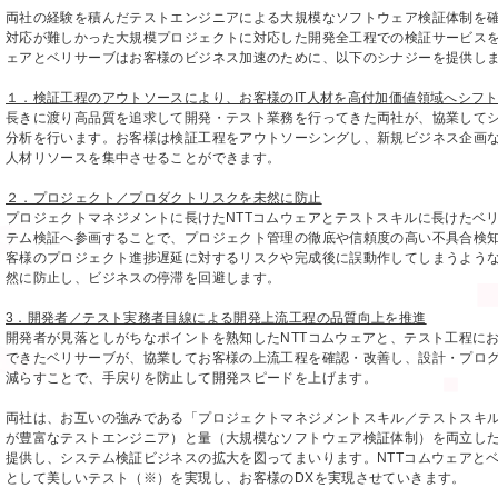
両社の経験を積んだテストエンジニアによる大規模なソフトウェア検証体制を
対応が難しかった大規模プロジェクトに対応した開発全工程での検証サービスを
ェアとベリサーブはお客様のビジネス加速のために、以下のシナジーを提供し
１．検証工程のアウトソースにより、お客様のIT人材を高付加価値領域へシフ
長きに渡り高品質を追求して開発・テスト業務を行ってきた両社が、協業して
分析を行います。お客様は検証工程をアウトソーシングし、新規ビジネス企画な
人材リソースを集中させることができます。
２．プロジェクト／プロダクトリスクを未然に防止
プロジェクトマネジメントに長けたNTTコムウェアとテストスキルに長けたベ
テム検証へ参画することで、プロジェクト管理の徹底や信頼度の高い不具合検
客様のプロジェクト進捗遅延に対するリスクや完成後に誤動作してしまうよう
然に防止し、ビジネスの停滞を回避します。
3．開発者／テスト実務者目線による開発上流工程の品質向上を推進
開発者が見落としがちなポイントを熟知したNTTコムウェアと、テスト工程に
できたベリサーブが、協業してお客様の上流工程を確認・改善し、設計・プロ
減らすことで、手戻りを防止して開発スピードを上げます。
両社は、お互いの強みである「プロジェクトマネジメントスキル／テストスキ
が豊富なテストエンジニア）と量（大規模なソフトウェア検証体制）を両立し
提供し、システム検証ビジネスの拡大を図ってまいります。NTTコムウェアと
として美しいテスト（※）を実現し、お客様のDXを実現させていきます。