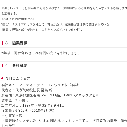
※美しいテストとは誰が見ても分かりやすく、お客様に安心と感動をもたらすテストを指しま
と定義する。
”明確”：目的が明確である
”整理”：テストプロセスを通して一貫性があり、成果物が論理的で整理されている
”華麗”：理論と感性が融合し、欠陥をピンポイントで狙い打つ
３．協業目標
5年後に両社合わせて30億円の売上を創出します。
４．各社概要
NTTコムウェア
会社名：エヌ・ティ・ティ・コムウェア株式会社
代表者：代表取締役社長 栗島 聡
所在地：東京都港区港南1-9-1 NTT品川TWINSアネックスビル
資本金：200億円
設立年月日：1997年（平成9年）9月1日
従業員：6,315名（2018年3月末）
主な事業内容：
・情報通信システム及びこれに関わるソフトウェア又は、各種装置の開発、製
らの受託