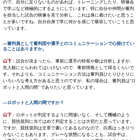
ので、自分に足りないものがあれば、トレーニングしたり、研修会
で学ぶなど積極的にするようにしています。特に自分や仲間が審判
を担当した試合の映像を見て分析し、これは身に着けたいと思うこ
とが多いですね。自分自身で常に何かを感じて吸収していこうと思
っています。
―審判員として審判団や選手とのコミュニケーションで心掛けてい
ることはありますか。
山下
：試合が決まったら、事前に選手の特長や癖は分析しますが、
先入観にとらわれてはいけないので、事前情報として得るくらいで
す。それよりも、コミュニケーション方法は審判員ひとりひとりに
いろいろな考え方があると思うのですが、私の場合は、審判員は“ロ
ボットと人間の間” でありたいと思っています。
―ロボットと人間の間ですか？
山下
：ロボットが判定するように間違いなく、そして機械のよう
に、競技規則に当てはめて判定することは大切だと思っています。
ですが、競技規則は文章で書いてあるものなので、白黒はっきりつ
かないこともあります。グレーな状態になることも。試合中は、