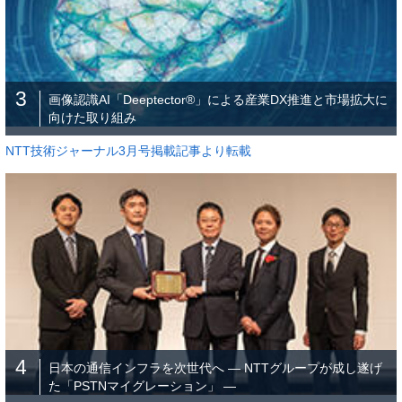
3
画像認識AI「Deeptector®」による産業DX推進と市場拡大に
向けた取り組み
NTT技術ジャーナル3月号掲載記事より転載
4
日本の通信インフラを次世代へ ― NTTグループが成し遂げ
た「PSTNマイグレーション」 ―