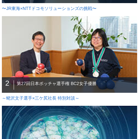
〜JR東海×NTTドコモソリューションズの挑戦〜
2
第27回日本ボッチャ選手権 BC2女子優勝
～蛯沢文子選手×三ケ尻社長 特別対談～