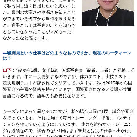
て私も同じ道を目指したいと思いまし
た。審判の大変さや奥深さを知ること
ができている現在から当時を振り返る
と、選手としては審判のことを知ろう
としていなかったことが大変もったい
なかったなと感じます。
―審判員という仕事はどのようなものですか。現在のルーティーン
は？
山下
：4級から1級、女子1級、国際審判員（副審、主審）と昇格して
いきます。年に一度更新するのですが、体力テスト、実技テスト、
競技規則テストが課されてクリアしていきます。私は2015年から国
際審判の主審の資格を持っています。国際審判になると英語が共通
言語になるので、語学力も必要になります。
シーズンによって異なるのですが、私の場合は週に1度、試合で審判
を行っています。それに向けて毎日トレーニング、準備、コンディ
ションを整えていくようにしています。 体力を維持するトレーニン
グは必須なので、試合のない1日はまず審判とは別の仕事へ出かけ、
私は朝が苦手なので、夕方仕事を終えてそのまま審判のトレーニン