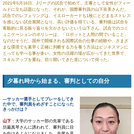
2021年5月16日、Jリーグの試合で初めて、主審として女性がフィー
ルドに立ち話題になった。それが、国際審判員の山下良美さんだ。
試合でのレフェリングは、イエローカードも1枚にとどまるストレス
を感じない試合展開となり、高い評価を得ている。審判後は試合を
客観的に見る振り返りを欠かさないという山下さん。試合でのコミ
ュニケーションのポリシーは、「ロボットと人間の間でいること」
なのだそうだ。国外で開催される国際試合の仕事の経験や、さまざ
まな環境でも素早く正確に判断する力を養う方法はビジネスマンに
とっても学べる事が多い。女性の活躍の場が広がってきた世界で、
スキルアップを重ね、切り開いてきた道について伺った。
夕暮れ時から始まる、審判としての自分
―サッカー選手としてプレーをしてき
た中で、審判員をめざすことになった
きっかけは？
山下
：大学のサッカー部の先輩である
坊薗真琴さんに誘われて、審判員に目
を向けるようになりました。先輩を見