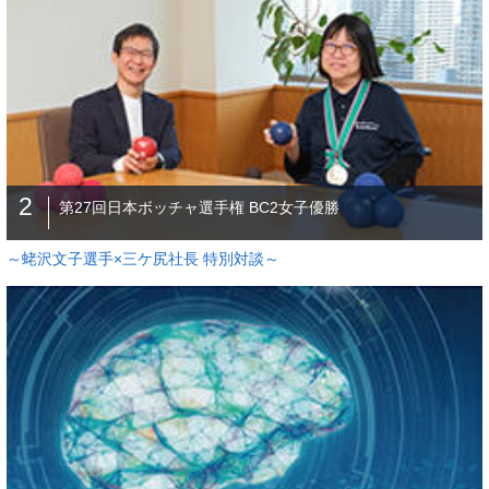
2
第27回日本ボッチャ選手権 BC2女子優勝
～蛯沢文子選手×三ケ尻社長 特別対談～