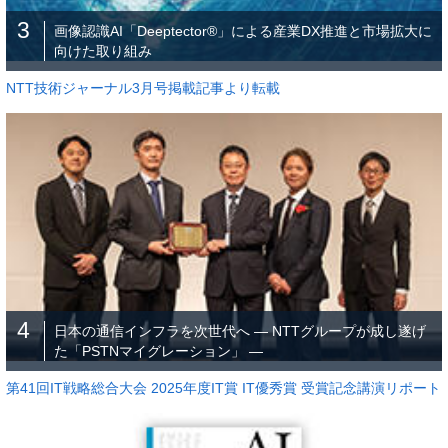
3
画像認識AI「Deeptector®」による産業DX推進と市場拡大に
向けた取り組み
NTT技術ジャーナル3月号掲載記事より転載
4
日本の通信インフラを次世代へ ― NTTグループが成し遂げ
た「PSTNマイグレーション」 ―
第41回IT戦略総合大会 2025年度IT賞 IT優秀賞 受賞記念講演リポート