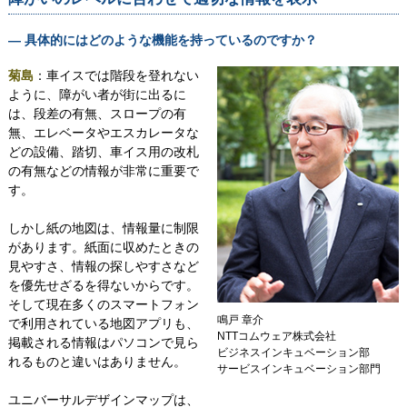
― 具体的にはどのような機能を持っているのですか？
菊島
：車イスでは階段を登れない
ように、障がい者が街に出るに
は、段差の有無、スロープの有
無、エレベータやエスカレータな
どの設備、踏切、車イス用の改札
の有無などの情報が非常に重要で
す。
しかし紙の地図は、情報量に制限
があります。紙面に収めたときの
見やすさ、情報の探しやすさなど
を優先せざるを得ないからです。
そして現在多くのスマートフォン
鳴戸 章介
で利用されている地図アプリも、
NTTコムウェア株式会社
掲載される情報はパソコンで見ら
ビジネスインキュベーション部
れるものと違いはありません。
サービスインキュベーション部門
ユニバーサルデザインマップは、