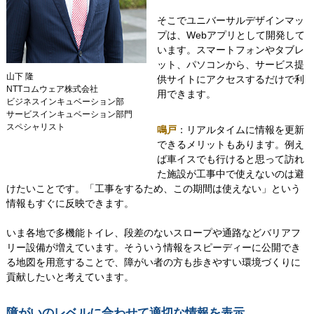
そこでユニバーサルデザインマッ
プは、Webアプリとして開発して
います。スマートフォンやタブレ
ット、パソコンから、サービス提
山下 隆
供サイトにアクセスするだけで利
NTTコムウェア株式会社
用できます。
ビジネスインキュベーション部
サービスインキュベーション部門
スペシャリスト
鳴戸
：リアルタイムに情報を更新
できるメリットもあります。例え
ば車イスでも行けると思って訪れ
た施設が工事中で使えないのは避
けたいことです。「工事をするため、この期間は使えない」という
情報もすぐに反映できます。
いま各地で多機能トイレ、段差のないスロープや通路などバリアフ
リー設備が増えています。そういう情報をスピーディーに公開でき
る地図を用意することで、障がい者の方も歩きやすい環境づくりに
貢献したいと考えています。
障がいのレベルに合わせて適切な情報を表示