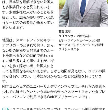
は、日本語を理解できない外国人
も多数訪日すると見られていま
す。多種多様な人がいることを前
提とした、誰もが使いやすいと思
うサービスの必要性が高まってい
るといえます。
菊島 宏明
NTTコムウェア株式会社
地図は、スマートフォンのキラー
ビジネスインキュベーション部
アプリの一つとされており、知ら
サービスインキュベーション部門
スペシャリスト
ない街の情報や目的地までのルー
トを調べるなどの目的で使われま
す。健常者もよく用いますが、街
の中を歩く障がい者、外国人にと
っても重要なものといえます。しかし地図が見えない、タッチの操
作が容易ではない、日本語が分からないなどの課題を持っていま
す。
NTTコムウェアのユニバーサルデザインマップは、それらの課題を
少しでも解決したいという思いから作ったスマートフォンやタブレ
ット、パソコンで利用できるWebアプリケーションです。
山下
：ユニバーサルデザインマップは、ユニバーサル施設や地域の