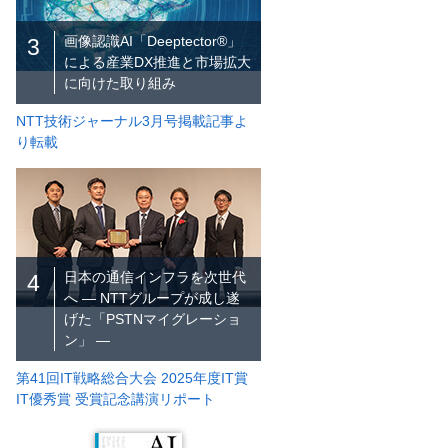
画像認識AI「Deeptector®」
3
による産業DX推進と市場拡大
に向けた取り組み
NTT技術ジャーナル3月号掲載記事よ
り転載
日本の通信インフラを次世代
4
へ ― NTTグループが成し遂
げた「PSTNマイグレーショ
ン」 ―
第41回IT戦略総合大会 2025年度IT賞
IT優秀賞 受賞記念講演リポート