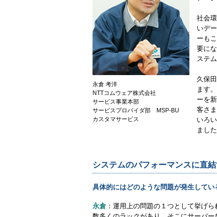
社会環
いデー
ーもこ
要にな
ステム
久保田
永倉 考洋
ます。
NTTコムウェア株式会社
ーを新
サービス事業本部
客さま
サービスプロバイダ部 MSP-BU
カスタマサービス
いろい
ました
システムのパフォーマンスに直結
具体的にはどのような問題が発生してい
永倉
：運用上の問題の１つとして挙げら
数多くのラックがあり、そこにサーバー