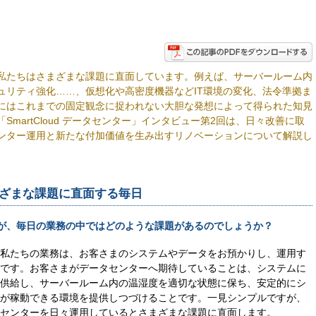
私たちはさまざまな課題に直面しています。例えば、サーバールーム内
ュリティ強化……、仮想化や高密度機器などIT環境の変化、法令準拠ま
にはこれまでの固定観念に捉われない大胆な発想によって得られた知見
martCloud データセンター」インタビュー第2回は、日々改善に取
センター運用と新たな付加価値を生み出すリノベーションについて解説し
ざまな課題に直面する毎日
が、毎日の業務の中ではどのような課題があるのでしょうか？
私たちの業務は、お客さまのシステムやデータをお預かりし、運用す
です。お客さまがデータセンターへ期待していることは、システムに
供給し、サーバールーム内の温湿度を適切な状態に保ち、安定的にシ
が稼動できる環境を提供しつづけることです。一見シンプルですが、
センターを日々運用しているとさまざまな課題に直面します。