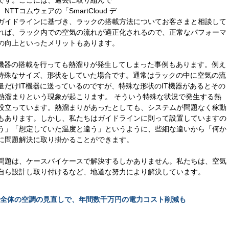
です。ここには、過去に取り組んで
Tコムウェアの「SmartCloud デ
ガイドラインに基づき、ラックの搭載方法についてお客さまと相談して
れば、ラック内での空気の流れが適正化されるので、正常なパフォーマ
の向上といったメリットもあります。
T機器の搭載を行っても熱溜りが発生してしまった事例もあります。例え
が特殊なサイズ、形状をしていた場合です。通常はラックの中に空気の流
だけIT機器に送っているのですが、特殊な形状のIT機器があるとその
熱溜まりという現象が起こります。 そういう特殊な状況で発生する熱
役立っています。熱溜まりがあったとしても、システムが問題なく稼動
もあります。しかし、私たちはガイドラインに則って設置していますの
う」「想定していた温度と違う」というように、些細な違いから「何か
に問題解決に取り掛かることができます。
問題は、ケースバイケースで解決するしかありません。私たちは、空気
自ら設計し取り付けるなど、地道な努力により解決しています。
全体の空調の見直しで、年間数千万円の電力コスト削減も