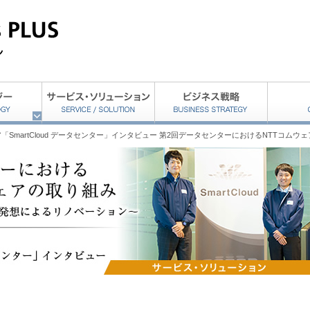
ア「SmartCloud データセンター」インタビュー 第2回データセンターにおけるNTTコムウ