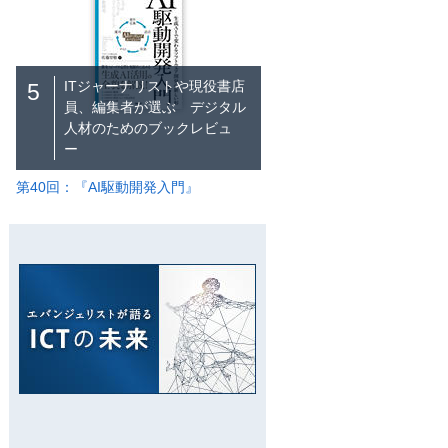
ITジャーナリストや現役書店
5
員、編集者が選ぶ デジタル
人材のためのブックレビュ
ー
第40回：『AI駆動開発入門』