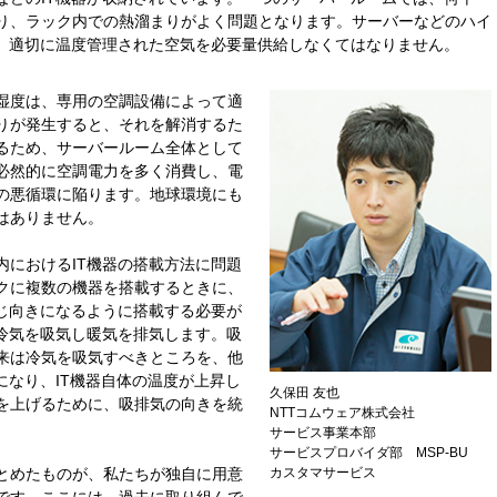
り、ラック内での熱溜まりがよく問題となります。サーバーなどのハイ
め、適切に温度管理された空気を必要量供給しなくてはなりません。
湿度は、専用の空調設備によって適
りが発生すると、それを解消するた
るため、サーバールーム全体として
必然的に空調電力を多く消費し、電
の悪循環に陥ります。地球環境にも
はありません。
内におけるIT機器の搭載方法に問題
クに複数の機器を搭載するときに、
同じ向きになるように搭載する必要が
り冷気を吸気し暖気を排気します。吸
来は冷気を吸気すべきところを、他
になり、IT機器自体の温度が上昇し
久保田 友也
を上げるために、吸排気の向きを統
NTTコムウェア株式会社
サービス事業本部
サービスプロバイダ部 MSP-BU
カスタマサービス
とめたものが、私たちが独自に用意