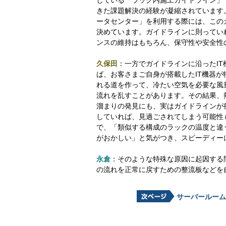
している「ラック内施工ガイドライン」
きた課題解決の経験が凝縮されています。NT
ータセンター」を利用する際には、この
決めています。ガイドラインに則ってい
ンスの維持はもちろん、保守性や安全性
久保田
：一方でガイドラインに沿ったI
ば、お客さまご自身が搭載したIT機器
れる道を作って、冷たい空気を必要な風量
流れを乱すことがあります。その結果、
溜まりの発見にも、実はガイドラインが
していれば、見過ごされてしまう可能性
で、「類似する構成のラックの温度と違
がおかしい」と気がつき、スピーディー
永倉
：そのような特殊な原因に起因する
の流れを正常に戻すための整流板などを
サーバールーム