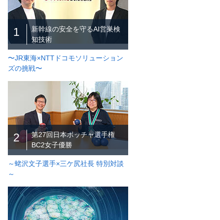
新幹線の安全を守るAI営巣検
1
知技術
〜JR東海×NTTドコモソリューション
ズの挑戦〜
第27回日本ボッチャ選手権
2
BC2女子優勝
～蛯沢文子選手×三ケ尻社長 特別対談
～