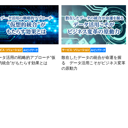
ータ活用の戦略的アプローチ"仮
散在したデータの統合が命運を握
的統合"がもたらす効果とは
る データ活用こそがビジネス変革
の原動力