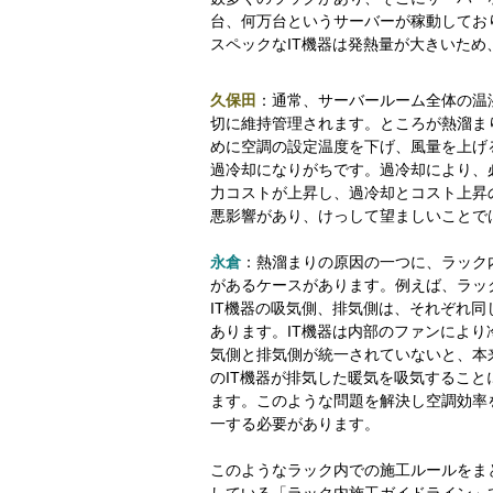
台、何万台というサーバーが稼動してお
スペックなIT機器は発熱量が大きいた
久保田
：通常、サーバールーム全体の温
切に維持管理されます。ところが熱溜ま
めに空調の設定温度を下げ、風量を上げ
過冷却になりがちです。過冷却により、
力コストが上昇し、過冷却とコスト上昇
悪影響があり、けっして望ましいことで
永倉
：熱溜まりの原因の一つに、ラック
があるケースがあります。例えば、ラッ
IT機器の吸気側、排気側は、それぞれ
あります。IT機器は内部のファンによ
気側と排気側が統一されていないと、本
のIT機器が排気した暖気を吸気すること
ます。このような問題を解決し空調効率
一する必要があります。
このようなラック内での施工ルールをま