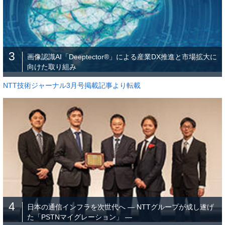
3
画像認識AI「Deeptector®」による産業DX推進と市場拡大に
向けた取り組み
NTT技術ジャーナル3月号掲載記事より転載
4
日本の通信インフラを次世代へ ― NTTグループが成し遂げ
た「PSTNマイグレーション」 ―