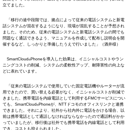
立てました。
「移行の途中段階では、拠点によって従来の電話システムと新電
話システムが混在するようになり、現場が混乱することが予想され
ました。そのため、従来の電話システムと新電話システムの間でも
問題なく通話できるよう、マニュアルを作成して配布し説明会を開
催するなど、しっかりと準備したうえで行いました」（酒井様）
SmartCloud
Phoneを導入した効果は、イニシャルコストやラン
®
ニングコストの削減、システムの柔軟性アップ、耐障害性の向上な
どに表れています。
「従来の電話システムで使用していた固定電話機やルーターが流
用できたので、買い替える必要がなく、イニシャルコストが削減で
きました。携帯電話を内線電話として利用するFMCサービスについ
ても、SmartCloud
Phoneが、NTTドコモのオフィスリンクと連携
®
できました。それにより、社外から社内外に電話をかける場合、以
前は携帯電話として通話しなければならなかったので通話料がかか
っていましたが、移行後は社外でも携帯電話を内線電話として利用
でき、コストも抑えられました。