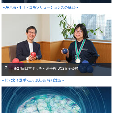
〜JR東海×NTTドコモソリューションズの挑戦〜
2
第27回日本ボッチャ選手権 BC2女子優勝
～蛯沢文子選手×三ケ尻社長 特別対談～