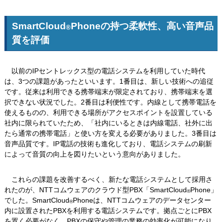
SmartCloud
Phoneの持つ柔軟性、高い音声品
®
質を評価
以前のIPセントレックス型の電話システムを利用していた時代
は、3つの課題があったといいます。1番目は、新しい技術への追従
です。従来は利用できる携帯端末が限定されており、携帯端末を選
択できない状況でした。2番目は利便性です。内線として携帯電話を
使えるものの、利用できる場所がアクセスポイントを設置している
社内に限られていたため、「社内にいるときは内線電話、社外に出
たら通常の携帯電話」と使い方を変える必要がありました。3番目は
音声品質です。IP電話の技術も進化しており、電話システムの刷新
によって音質の向上を図りたいという意向がありました。
これらの課題を改善するべく、新たな電話システムとして採用さ
れたのが、NTTコムウェアのクラウド型PBX「SmartCloud
Phone」
®
でした。SmartCloud
Phoneは、NTTコムウェアのデータセンター
®
内に設置されたPBXを利用する電話システムです。拠点ごとにPBX
を置く必要がなく、PBXの保守や管理の業務の効率化が可能になり