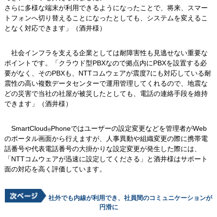
さらに多様な端末が利用できるようになったことで、将来、スマー
トフォンへ切り替えることになったとしても、システムを変えるこ
となく対応できます」（酒井様）
社会インフラを支える企業としては耐障害性も見逃せない重要な
ポイントです。「クラウド型PBXなので拠点内にPBXを設置する必
要がなく、そのPBXも、NTTコムウェアが震度7にも対応している耐
震性の高い複数データセンターで運用管理してくれるので、地震な
どの災害で当社の社屋が被災したとしても、電話の連絡手段を維持
できます」（酒井様）
SmartCloud
Phoneではユーザーの設定変更などを管理者がWeb
®
のポータル画面から行えますが、人事異動や組織変更の際に携帯電
話番号や代表電話番号の大掛かりな設定変更が発生した際には、
「NTTコムウェアが迅速に設定してくださる」と酒井様はサポート
面の対応を高く評価しています。
社外でも内線が利用でき、社員間のコミュニケーションが
円滑に