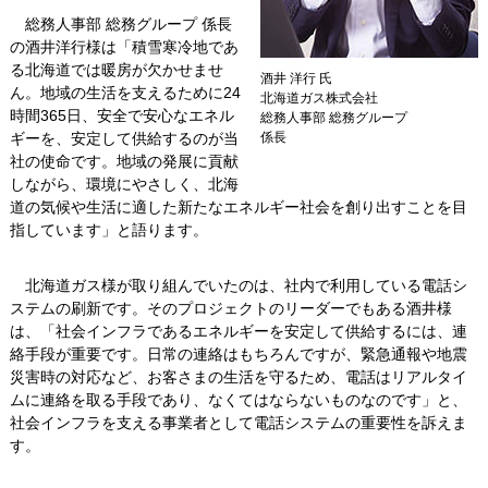
総務人事部 総務グループ 係長
の酒井洋行様は「積雪寒冷地であ
る北海道では暖房が欠かせませ
酒井 洋行 氏
ん。地域の生活を支えるために24
北海道ガス株式会社
時間365日、安全で安心なエネル
総務人事部 総務グループ
ギーを、安定して供給するのが当
係長
社の使命です。地域の発展に貢献
しながら、環境にやさしく、北海
道の気候や生活に適した新たなエネルギー社会を創り出すことを目
指しています」と語ります。
北海道ガス様が取り組んでいたのは、社内で利用している電話シ
ステムの刷新です。そのプロジェクトのリーダーでもある酒井様
は、「社会インフラであるエネルギーを安定して供給するには、連
絡手段が重要です。日常の連絡はもちろんですが、緊急通報や地震
災害時の対応など、お客さまの生活を守るため、電話はリアルタイ
ムに連絡を取る手段であり、なくてはならないものなのです」と、
社会インフラを支える事業者として電話システムの重要性を訴えま
す。