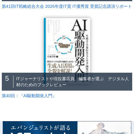
第41回IT戦略総合大会 2025年度IT賞 IT優秀賞 受賞記念講演リポート
5
ITジャーナリストや現役書店員、編集者が選ぶ デジタル人
材のためのブックレビュー
第40回：『AI駆動開発入門』