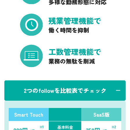
多様な勤務形態に対応
残業管理機能で
働く時間を抑制
工数管理機能で
業務の無駄を削減
2
つのfollowを比較表でチェック
Smart Touch
SaaS版
基本料金
※1
※2