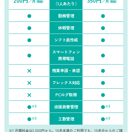
200円
350円
／月
／月
（税抜）
（税抜）
（1人あたり）
勤務管理
休暇管理
シフト表作成
スマートフォン
携帯電話
残業申請・承認
フレックス対応
PCログ取得
※3
※3
出張旅費管理
※3
※3
工数管理
※1 月額料金は2,000円から。10名未満のご利用でも、10名分からのご請