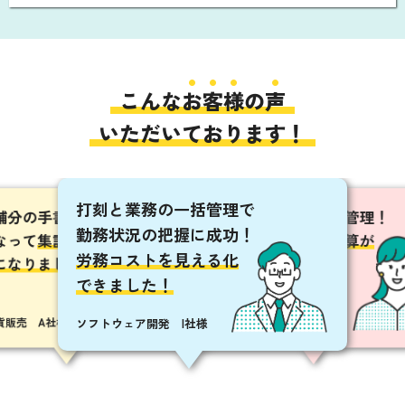
こんな
お
客
様
の
声
いただいております！
打刻と業務の一括管理で
店舗分の手書きの勤務票が
社員もバイトも一括管理！
を利用した
働き方を見
勤務状況の把握に成功！
なって
集計作業が
シフト作成・給与計算が
ムダな残業
労務コストを見える化
になりました！
簡単になりました！
大幅に削減
できました！
広告・制作 T社
貨販売 A社様
卸･小売業 E社様
ソフトウェア開発 I社様