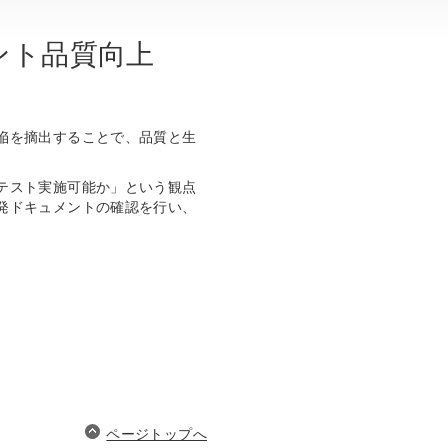
ント品質向上
陥を摘出することで、品質と生
。
テスト実施可能か」という観点
発ドキュメントの確認を行い、
。
ページトップへ