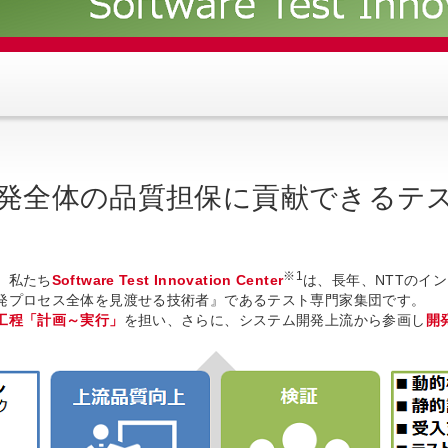
発全体の品質担保に貢献できるテ
※1
、私たち
Software Test Innovation Center
は、長年、NTTのイ
発プロセス全体を見渡せる技術者』であるテスト専門家集団です。
工程「計画～実行」
を担い、さらに、システム開発上流から参画し
開