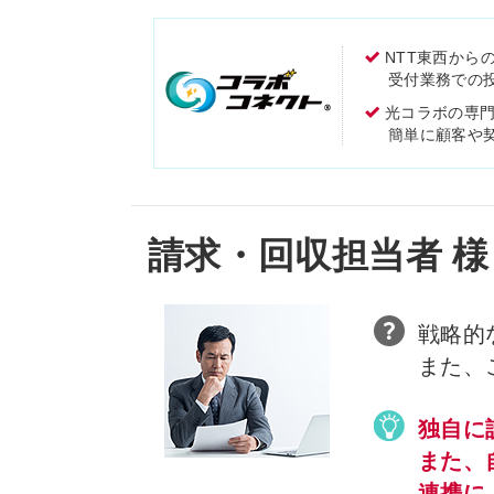
NTT東西から
受付業務での
光コラボの専
簡単に顧客や
請求・回収担当者 様
戦略的
また、
独自に
また、
連携に