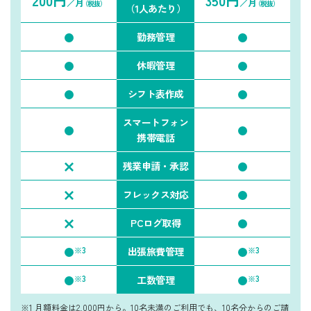
200円
350円
／月
／月
（税抜）
（税抜）
（1人あたり）
勤務管理
休暇管理
シフト表作成
スマートフォン
携帯電話
残業申請・承認
フレックス対応
PCログ取得
※3
※3
出張旅費管理
※3
※3
工数管理
※1 月額料金は2,000円から。10名未満のご利用でも、10名分からのご請