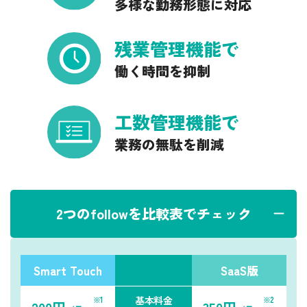
多様な勤務形態に対応
残業管理機能で
働く時間を抑制
工数管理機能で
業務の無駄を削減
2
つのfollowを比較表でチェック
Smart Touch
SaaS版
基本料金
※1
※2