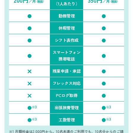
200円
350円
／月
／月
（税抜）
（税抜）
（1人あたり）
勤務管理
休暇管理
シフト表作成
スマートフォン
携帯電話
残業申請・承認
フレックス対応
PCログ取得
※3
※3
出張旅費管理
※3
※3
工数管理
※1 月額料金は2,000円から。10名未満のご利用でも、10名分からのご請