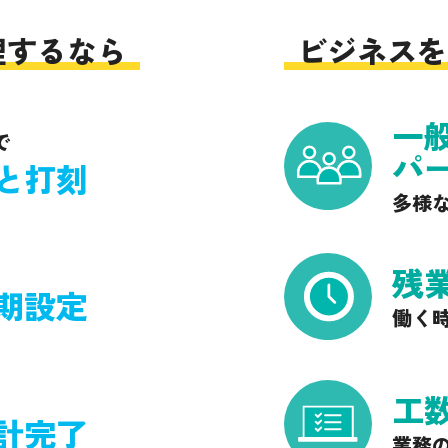
理するなら
ビジネスを
一
で
パ
と打刻
多様
残
期設定
働く
工
計完了
業務