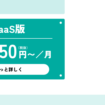
aaS版
50
（税抜）
円〜／月
っと詳しく