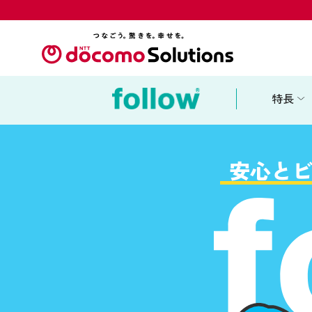
特長
Smart Tou
安心とビ
SaaS版