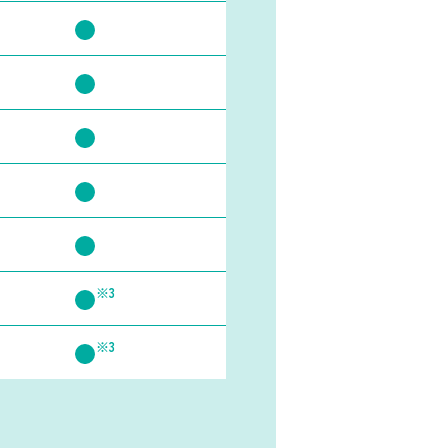
※3
※3