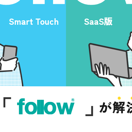
Smart Touch
SaaS版