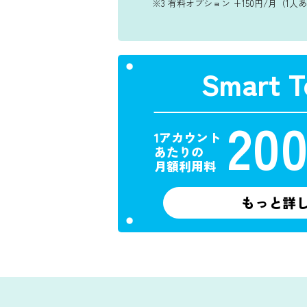
※3 有料オプション +150円/月（1人
Smart T
20
1アカウント
あたりの
月額利用料
もっと詳