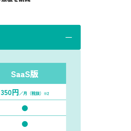
SaaS版
350円
／月
（税抜）
※2