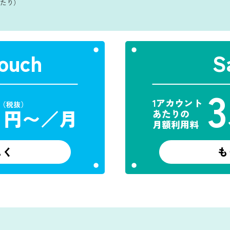
あたり）
ouch
S
0
3
1アカウント
（税抜）
円〜／月
あたりの
月額利用料
しく
も