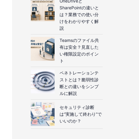
OneDriveと
SharePointの違いと
は？業務での使い分
けをわかりやすく解
説
Teamsのファイル共
有は安全？見直した
い権限設定のポイン
ト
ペネトレーションテ
ストとは？脆弱性診
断との違いをシンプ
ルに解説
セキュリティ診断
は“実施して終わり”で
いいのか？