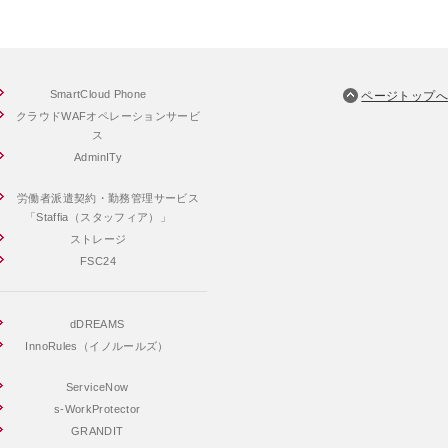
SmartCloud Phone
ページトップへ
クラウドWAFオペレーションサービ
ス
AdminITy
労働者派遣契約・勤務管理サービス
「Staffia（スタッフィア）」
ストレージ
FSC24
dDREAMS
InnoRules（イノルールズ）
ServiceNow
s-WorkProtector
GRANDIT