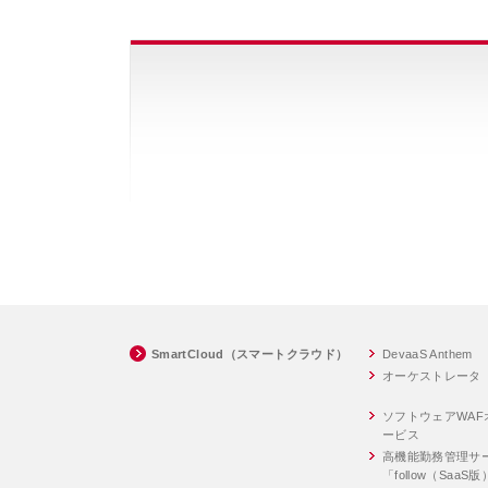
SmartCloud（スマートクラウド）
DevaaS Anthem
オーケストレータ
ソフトウェアWA
ービス
高機能勤務管理サ
「follow（SaaS